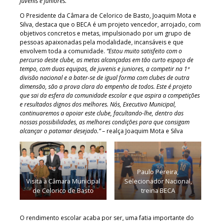
juvenis e juniores.”
O Presidente da Câmara de Celorico de Basto, Joaquim Mota e
Silva, destaca que o BECA é um projeto vencedor, arrojado, com
objetivos concretos e metas, impulsionado por um grupo de
pessoas apaixonadas pela modalidade, incansáveis e que
envolvem toda a comunidade.
“Estou muito satisfeito com o
percurso deste clube, as metas alcançadas em tão curto espaço de
tempo, com duas equipas, de juvenis e juniores, a competir na 1ª
divisão nacional e a bater-se de igual forma com clubes de outra
dimensão, são a prova clara do empenho de todos. Este é projeto
que sai da esfera da comunidade escolar e que aspira a competições
e resultados dignos dos melhores. Nós, Executivo Municipal,
continuaremos a apoiar este clube, facultando-lhe, dentro das
nossas possibilidades, as melhores condições para que consigam
alcançar o patamar desejado.”
– realça Joaquim Mota e Silva
Paulo Pereira,
Visita à Câmara Municipal
Selecionador Nacional,
de Celorico de Basto
treina BECA
O rendimento escolar acaba por ser, uma fatia importante do