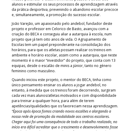
alunos e estimular os seus processos de aprendizagem através
da prática desportiva, prevenindo o abandono escolar precoce
e, simultaneamente, a promoção do sucesso escolar.
João Varejão, um apaixonado pelo andebol, fundador deste
projeto e professor em Celorico de Basto, avançou com a
criação do BECA e conseguiu aliar a autarquia à escola, num
projeto que já tem oito anos de vida. O Agrupamento de
Escolas tem um papel preponderante na consolidação dos
horários, para que os atletas possam realizar os treinos em
ambiente e horário escolar, assim como a autarquia, que neste
momento é o maior “investidor” do projeto, que conta com 13
equipas, desde o escalão de minis a júnior, tanto no género
feminino como masculino.
Quando iniciou este projeto, o mentor do BECA, tinha como
único pensamento ensinar os alunos a jogar andebol, no
entanto, à medida que os treinos foram decorrendo, surgiram
cada vez mais alunos/atletas motivados e com disponibilidade
para treinar a qualquer hora, para além de terem
apetências/qualidades que os favoreciam nessa aprendizagem.
“Época após época fomos criando novos escalões e alargando a
nossa rede de promoção da modalidade aos centros escolares.
Chegar aqui foi uma consequência de todo o trabalho realizado, no
início era difícil acreditar que o crescimento e desenvolvimento fosse