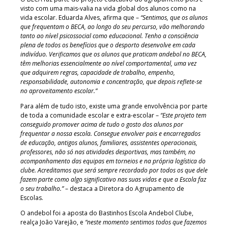
visto com uma mais-valia na vida global dos alunos como na
vida escolar. Eduarda Alves, afirma que –
“Sentimos, que os alunos
que frequentam o BECA, ao longo do seu percurso, vão melhorando
tanto ao nível psicossocial como educacional. Tenho a consciência
plena de todos os benefícios que o desporto desenvolve em cada
indivíduo. Verificamos que os alunos que praticam andebol no BECA,
têm melhorias essencialmente ao nível comportamental, uma vez
que adquirem regras, capacidade de trabalho, empenho,
responsabilidade, autonomia e concentração, que depois reflete-se
no aproveitamento escolar.”
Para além de tudo isto, existe uma grande envolvência por parte
de toda a comunidade escolar e extra-escolar –
“Este projeto tem
conseguido promover acima de tudo o gosto dos alunos por
frequentar a nossa escola. Consegue envolver pais e encarregados
de educação, antigos alunos, familiares, assistentes operacionais,
professores, não só nas atividades desportivas, mas também, no
acompanhamento das equipas em torneios e na própria logística do
clube. Acreditamos que será sempre recordado por todos os que dele
fazem parte como algo significativo nas suas vidas e que a Escola faz
o seu trabalho.”
– destaca a Diretora do Agrupamento de
Escolas.
O andebol foi a aposta do Bastinhos Escola Andebol Clube,
realça João Varejão, e
“neste momento sentimos todos que fazemos