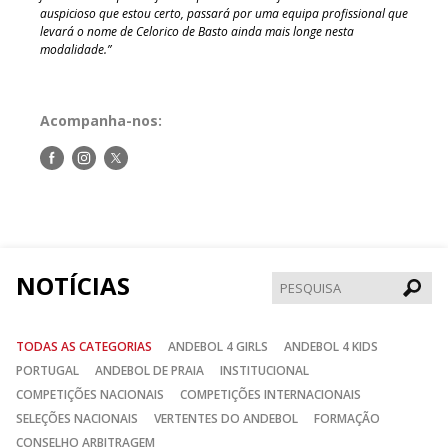
auspicioso que estou certo, passará por uma equipa profissional que
levará o nome de Celorico de Basto ainda mais longe nesta
modalidade.”
Acompanha-nos:
Siga-
Siga-
Siga-
nos
nos
nos
no
no
no
Facebook
Instagram
Twitter
NOTÍCIAS
Pesqui
TODAS AS CATEGORIAS
ANDEBOL 4 GIRLS
ANDEBOL 4 KIDS
PORTUGAL
ANDEBOL DE PRAIA
INSTITUCIONAL
COMPETIÇÕES NACIONAIS
COMPETIÇÕES INTERNACIONAIS
SELEÇÕES NACIONAIS
VERTENTES DO ANDEBOL
FORMAÇÃO
CONSELHO ARBITRAGEM