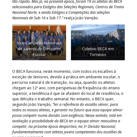
tão rápido. Mas já, na presente época, foram 19 os atletas do BECA
selecionados para Estágios das Seleções Regionais, Centros de Treino
Nacional Norte, e ainda Estágios e Competições das seleções
Nacionais de Sub-16 e Sub-17.”
realça João Varejão.
Vice-Campeão Nacionais
de Juvenis do Desporto
Coletivo BECA em
Escolar
Torneios
O BECA funciona, neste momento, com todos os escalões à
exceção de Seniores, devido à prática em ambiente escolar, o
percurso natural é de transição, ou seja, quando os atletas
chegam ao 12º ano, com perspetivas de frequência do ensino
superior, a tendência é que se afastem do local de residência, o
que dificulta o trabalho semanal. No entanto, o BECA quer,
segundo João Varejão,
“ter a referência do escalão sénior, para
todos os nossos atletas, e garantir no futuro que essa equipa sénior
possa competir numa divisão com exigência. Nesse sentido, está em
avaliação a possibilidade do BECA ter a equipa sénior masculina a
competir, na próxima época desportiva, na 3ª Divisão Nacional,
fundamentalmente com atletas jovens competentes dos escalões de