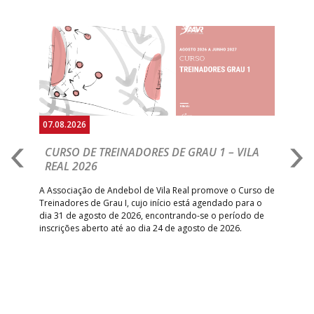
Anterior
Seguin
07.08.2026
07.
CURSO DE TREINADORES DE GRAU 1 – VILA
M
REAL 2026
N
S
A Associação de Andebol de Vila Real promove o Curso de
Treinadores de Grau I, cujo início está agendado para o
Gol
dia 31 de agosto de 2026, encontrando-se o período de
pont
inscrições aberto até ao dia 24 de agosto de 2026.
desv
foco