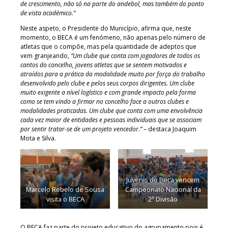
de crescimento, não só na parte do andebol, mas também do ponto
de vista académico.”
Neste aspeto, o Presidente do Município, afirma que, neste
momento, o BECA é um fenómeno, não apenas pelo número de
atletas que o compõe, mas pela quantidade de adeptos que
vem granjeando,
“Um clube que conta com jogadores de todos os
cantos do concelho, jovens atletas que se sentem motivados e
atraídos para a prática da modalidade muito por força do trabalho
desenvolvido pelo clube e pelos seus corpos dirigentes. Um clube
muito exigente a nível logístico e com grande impacto pela forma
como se tem vindo a firmar no concelho face a outros clubes e
modalidades praticadas. Um clube que conta com uma envolvência
cada vez maior de entidades e pessoas individuais que se associam
por sentir tratar-se de um projeto vencedor.”
– destaca Joaquim
Mota e Silva.
Juvenis do Beca vencem
Marcelo Rebelo de Sousa
Campeonato Nacional da
visita o BECA
2ª Divisão
O BECA faz parte do projeto educativo do agrupamento pois é