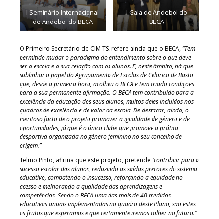
I Seminário Internacional
I Gala de Andebol do
de Andebol do BECA
BECA
O Primeiro Secretário do CIM TS, refere ainda que o BECA,
“Tem
permitido mudar o paradigma do entendimento sobre o que deve
ser a escola e a sua relação com os alunos. E, neste âmbito, há que
sublinhar o papel do Agrupamento de Escolas de Celorico de Basto
que, desde a primeira hora, acolheu o BECA e tem criado condições
para a sua permanente afirmação. O BECA tem contribuído para a
excelência da educação dos seus alunos, muitos deles incluídos nos
quadros de excelência e de valor da escola. De destacar, ainda, o
meritoso facto de o projeto promover a igualdade de género e de
oportunidades, já que é o único clube que promove a prática
desportiva organizada no género feminino no seu concelho de
origem.”
Telmo Pinto, afirma que este projeto, pretende
“contribuir para o
sucesso escolar dos alunos, reduzindo as saídas precoces do sistema
educativo, combatendo o insucesso, reforçando a equidade no
acesso e melhorando a qualidade das aprendizagens e
competências. Sendo o BECA uma das mais de 40 medidas
educativas anuais implementadas no quadro deste Plano, são estes
os frutos que esperamos e que certamente iremos colher no futuro.”