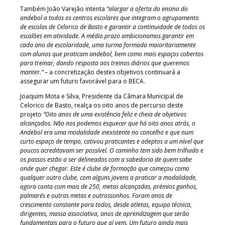
Também João Varejão intenta
“alargar a oferta do ensino do
andebol a todos os centros escolares que integram o agrupamento
de escolas de Celorico de Basto e garantir a continuidade de todos os
escalões em atividade. A médio prazo ambicionamos garantir em
cada ano de escolaridade, uma turma formada maioritariamente
com alunos que praticam andebol, bem como mais espaços cobertos
para treinar, dando resposta aos treinos diários que queremos
manter.”
– a concretização destes objetivos continuará a
assegurar um futuro favorável para o BECA.
Joaquim Mota e Silva, Presidente da Câmara Municipal de
Celorico de Basto, realça os oito anos de percurso deste
projeto
“Oito anos de uma existência feliz e cheia de objetivos
alcançados. Não nos podemos esquecer que há oito anos atrás, o
Andebol era uma modalidade inexistente no concelho e que num
curto espaço de tempo, cativou praticantes e adeptos a um nível que
poucos acreditavam ser possível. O caminho tem sido bem trilhado e
os passos estão a ser delineados com a sabedoria de quem sabe
onde quer chegar. Este é clube de formação que começou como
qualquer outro clube, com alguns jovens a praticar a modalidade,
agora conta com mais de 250, metas alcançadas, prémios ganhos,
palmarés e outras metas e outrossonhos. Foram anos de
crescimento constante para todos, desde atletas, equipa técnica,
dirigentes, massa associativa, anos de aprendizagem que serão
fundamentais para o futuro que aí vem. Um futuro ainda mais