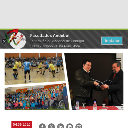
Resultados Andebol
Instalar
Federação de Andebol de Portugal
Grátis - Disponivel na Play Store
04.06.2020
Facebook
Twitter
LinkedIn
WhatsApp
E-