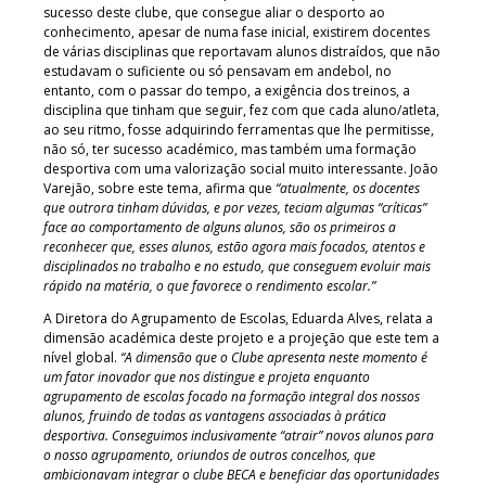
sucesso deste clube, que consegue aliar o desporto ao
conhecimento, apesar de numa fase inicial, existirem docentes
de várias disciplinas que reportavam alunos distraídos, que não
estudavam o suficiente ou só pensavam em andebol, no
entanto, com o passar do tempo, a exigência dos treinos, a
disciplina que tinham que seguir, fez com que cada aluno/atleta,
ao seu ritmo, fosse adquirindo ferramentas que lhe permitisse,
não só, ter sucesso académico, mas também uma formação
desportiva com uma valorização social muito interessante. João
Varejão, sobre este tema, afirma que
“atualmente, os docentes
que outrora tinham dúvidas, e por vezes, teciam algumas “críticas”
face ao comportamento de alguns alunos, são os primeiros a
reconhecer que, esses alunos, estão agora mais focados, atentos e
disciplinados no trabalho e no estudo, que conseguem evoluir mais
rápido na matéria, o que favorece o rendimento escolar.”
A Diretora do Agrupamento de Escolas, Eduarda Alves, relata a
dimensão académica deste projeto e a projeção que este tem a
nível global.
“A dimensão que o Clube apresenta neste momento é
um fator inovador que nos distingue e projeta enquanto
agrupamento de escolas focado na formação integral dos nossos
alunos, fruindo de todas as vantagens associadas à prática
desportiva. Conseguimos inclusivamente “atrair” novos alunos para
o nosso agrupamento, oriundos de outros concelhos, que
ambicionavam integrar o clube BECA e beneficiar das oportunidades