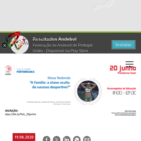
Resultados Andebol
Instalar
Federação de Andebol de Portugal
Grátis - Disponivel na Play Store
19.06.2020
Facebook
Twitter
LinkedIn
WhatsApp
E-