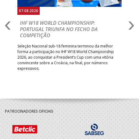
07.08.2026
07.
E
IHF W18 WORLD CHAMPIONSHIP:
C
PORTUGAL TRIUNFA NO FECHO DA
R
COMPETIÇÃO
A A
Trei
 que
Seleção Nacional sub-18 feminina terminou da melhor
dia
;
forma a participação no IHF W18 World Championship
insc
inar
2026, ao conquistar a President’s Cup com uma vitória
convincente sobre a Croácia, na final, por números
expressivos.
PATROCINADORES OFICIAIS