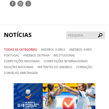
Siga-
Siga-
Siga-
nos
nos
nos
no
no
no
Facebook
Instagram
Twitter
NOTÍCIAS
Pesqui
TODAS AS CATEGORIAS
ANDEBOL 4 GIRLS
ANDEBOL 4 KIDS
PORTUGAL
ANDEBOL DE PRAIA
INSTITUCIONAL
COMPETIÇÕES NACIONAIS
COMPETIÇÕES INTERNACIONAIS
SELEÇÕES NACIONAIS
VERTENTES DO ANDEBOL
FORMAÇÃO
CONSELHO ARBITRAGEM
Anterior
Seguin