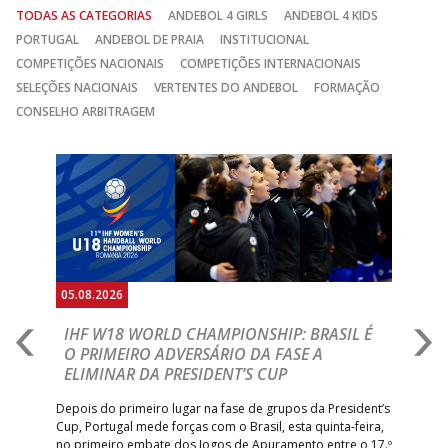
TODAS AS CATEGORIAS
ANDEBOL 4 GIRLS
ANDEBOL 4 KIDS
PORTUGAL
ANDEBOL DE PRAIA
INSTITUCIONAL
COMPETIÇÕES NACIONAIS
COMPETIÇÕES INTERNACIONAIS
SELEÇÕES NACIONAIS
VERTENTES DO ANDEBOL
FORMAÇÃO
CONSELHO ARBITRAGEM
Anterior
Seguin
05.08.2026
05.
A
IHF W18 WORLD CHAMPIONSHIP: BRASIL É
I
IA
O PRIMEIRO ADVERSÁRIO DA FASE A
V
ELIMINAR DA PRESIDENT’S CUP
I
R
Depois do primeiro lugar na fase de grupos da President’s
Cup, Portugal mede forças com o Brasil, esta quinta-feira,
Tre
–
no primeiro embate dos Jogos de Apuramento entre o 17.º
inte