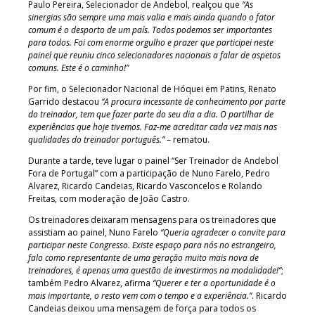
Paulo Pereira, Selecionador de Andebol, realçou que
“As
sinergias são sempre uma mais valia e mais ainda quando o fator
comum é o desporto de um país. Todos podemos ser importantes
para todos. Foi com enorme orgulho e prazer que participei neste
painel que reuniu cinco selecionadores nacionais a falar de aspetos
comuns. Este é o caminho!”
Por fim, o Selecionador Nacional de Hóquei em Patins, Renato
Garrido destacou
“A procura incessante de conhecimento por parte
do treinador, tem que fazer parte do seu dia a dia. O partilhar de
experiências que hoje tivemos. Faz-me acreditar cada vez mais nas
qualidades do treinador português.”
– rematou.
Durante a tarde, teve lugar o painel “Ser Treinador de Andebol
Fora de Portugal” com a participação de Nuno Farelo, Pedro
Alvarez, Ricardo Candeias, Ricardo Vasconcelos e Rolando
Freitas, com moderação de João Castro.
Os treinadores deixaram mensagens para os treinadores que
assistiam ao painel, Nuno Farelo
“Queria agradecer o convite para
participar neste Congresso. Existe espaço para nós no estrangeiro,
falo como representante de uma geração muito mais nova de
treinadores, é apenas uma questão de investirmos na modalidade!”
;
também Pedro Alvarez, afirma
“Querer e ter a oportunidade é o
mais importante, o resto vem com o tempo e a experiência.”
. Ricardo
Candeias deixou uma mensagem de força para todos os