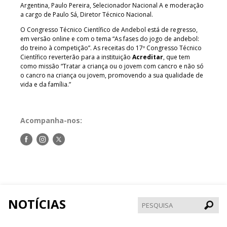
Argentina, Paulo Pereira, Selecionador Nacional A e moderação
a cargo de Paulo Sá, Diretor Técnico Nacional.
O Congresso Técnico Científico de Andebol está de regresso,
em versão online e com o tema “As fases do jogo de andebol:
do treino à competição”. As receitas do 17º Congresso Técnico
Científico reverterão para a instituição
Acreditar
, que tem
como missão “Tratar a criança ou o jovem com cancro e não só
o cancro na criança ou jovem, promovendo a sua qualidade de
vida e da família.”
Acompanha-nos:
Siga-
Siga-
Siga-
nos
nos
nos
no
no
no
Facebook
Instagram
Twitter
NOTÍCIAS
Pesqui