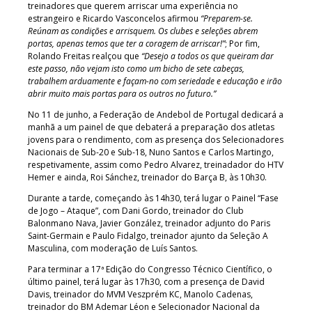
treinadores que querem arriscar uma experiência no
estrangeiro e Ricardo Vasconcelos afirmou
“Preparem-se.
Reúnam as condições e arrisquem. Os clubes e seleções abrem
portas, apenas temos que ter a coragem de arriscar!”
; Por fim,
Rolando Freitas realçou que
“Desejo a todos os que queiram dar
este passo, não vejam isto como um bicho de sete cabeças,
trabalhem arduamente e façam-no com seriedade e educação e irão
abrir muito mais portas para os outros no futuro.”
No 11 de junho, a Federação de Andebol de Portugal dedicará a
manhã a um painel de que debaterá a preparação dos atletas
jovens para o rendimento, com as presença dos Selecionadores
Nacionais de Sub-20 e Sub-18, Nuno Santos e Carlos Martingo,
respetivamente, assim como Pedro Alvarez, treinadador do HTV
Hemer e ainda, Roi Sánchez, treinador do Barça B, às 10h30.
Durante a tarde, começando às 14h30, terá lugar o Painel “Fase
de Jogo – Ataque”, com Dani Gordo, treinador do Club
Balonmano Nava, Javier González, treinador adjunto do Paris
Saint-Germain e Paulo Fidalgo, treinador ajunto da Seleção A
Masculina, com moderação de Luís Santos.
Para terminar a 17ª Edição do Congresso Técnico Científico, o
último painel, terá lugar às 17h30, com a presença de David
Davis, treinador do MVM Veszprém KC, Manolo Cadenas,
treinador do BM Ademar Léon e Selecionador Nacional da