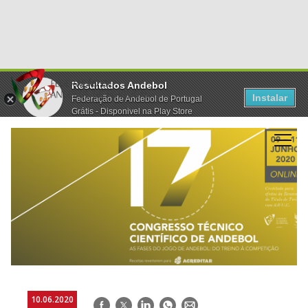
Resultados Andebol
Instalar
Federação de Andebol de Portugal
Grátis - Disponivel na Play Store
10.06.2020
Facebook
Twitter
LinkedIn
WhatsApp
E-