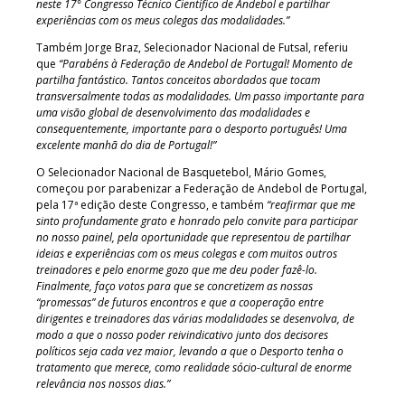
neste 17° Congresso Técnico Científico de Andebol e partilhar
experiências com os meus colegas das modalidades.”
Também Jorge Braz, Selecionador Nacional de Futsal, referiu
que
“Parabéns à Federação de Andebol de Portugal! Momento de
partilha fantástico. Tantos conceitos abordados que tocam
transversalmente todas as modalidades. Um passo importante para
uma visão global de desenvolvimento das modalidades e
consequentemente, importante para o desporto português! Uma
excelente manhã do dia de Portugal!”
O Selecionador Nacional de Basquetebol, Mário Gomes,
começou por parabenizar a Federação de Andebol de Portugal,
pela 17ª edição deste Congresso, e também
“reafirmar que me
sinto profundamente grato e honrado pelo convite para participar
no nosso painel, pela oportunidade que representou de partilhar
ideias e experiências com os meus colegas e com muitos outros
treinadores e pelo enorme gozo que me deu poder fazê-lo.
Finalmente, faço votos para que se concretizem as nossas
“promessas” de futuros encontros e que a cooperação entre
dirigentes e treinadores das várias modalidades se desenvolva, de
modo a que o nosso poder reivindicativo junto dos decisores
políticos seja cada vez maior, levando a que o Desporto tenha o
tratamento que merece, como realidade sócio-cultural de enorme
relevância nos nossos dias.”