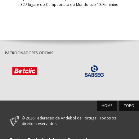
e 32.º lugare do Campeonato do Mundo sub-18 Feminino.
con
Pite
PATROCINADORES OFICIAIS
HOME
TOPO
© 2026 Federação de Andebol de Portugal. Todos os
direitos reservados.