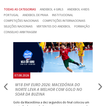
TODAS AS CATEGORIAS
ANDEBOL 4 GIRLS
ANDEBOL 4 KIDS
PORTUGAL
ANDEBOL DE PRAIA
INSTITUCIONAL
COMPETIÇÕES NACIONAIS
COMPETIÇÕES INTERNACIONAIS
SELEÇÕES NACIONAIS
VERTENTES DO ANDEBOL
FORMAÇÃO
CONSELHO ARBITRAGEM
Anterior
Seguin
07.08.2026
06.
A
M18 EHF EURO 2026: MACEDÓNIA DO
D
NORTE LEVA A MELHOR COM GOLO NO
Com
SOAR DA BUZINA
épo
o de
arra
 o
Golo da Macedónia a dez segundos do final colocou um