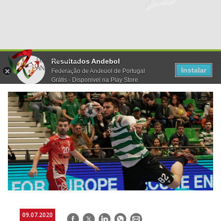
Resultados Andebol
Instalar
Federação de Andebol de Portugal
Grátis - Disponivel na Play Store
09.07.2020
Facebook
Twitter
LinkedIn
WhatsApp
E-