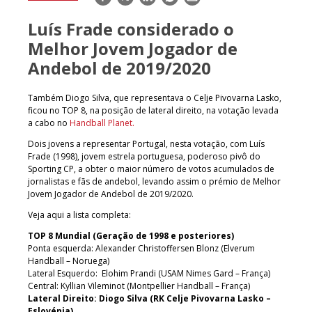
mail
Luís Frade considerado o
Melhor Jovem Jogador de
Andebol de 2019/2020
Também Diogo Silva, que representava o Celje Pivovarna Lasko,
ficou no TOP 8, na posição de lateral direito, na votação levada
a cabo no
Handball Planet.
Dois jovens a representar Portugal, nesta votação, com Luís
Frade (1998), jovem estrela portuguesa, poderoso pivô do
Sporting CP, a obter o maior número de votos acumulados de
jornalistas e fãs de andebol, levando assim o prémio de Melhor
Jovem Jogador de Andebol de 2019/2020.
Veja aqui a lista completa:
TOP 8 Mundial (Geração de 1998 e posteriores)
Ponta esquerda: Alexander Christoffersen Blonz (Elverum
Handball – Noruega)
Lateral Esquerdo: Elohim Prandi (USAM Nimes Gard – França)
Central: Kyllian Vileminot (Montpellier Handball – França)
Lateral Direito: Diogo Silva (RK Celje Pivovarna Lasko –
Eslovénia)