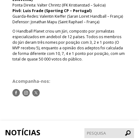
Ponta Direita: Valter Chrintz (IFK Kristianstad – Suécia)
Pivô: Luis Frade (Sporting CP – Portugal)
Guarda-Redes: Valentin Kieffer (Saran Loiret Handball – França)
Defensor: Jonathan Mapu (Saint Raphael – França)
O Handball Planet criou um Júri, composto por jornalistas
especializados em andebol de 12 países. Todos os membros
do Júri deram três nomes por posição com 3, 2 e 1 ponto (O
MVP recebeu 5), enquanto a opinião dos adeptos foi calculada
de forma diferente com 10, 7, 4 e 1 ponto por posição, com um
total de quase 50 000 votos do público.
Acompanha-nos:
Siga-
Siga-
Siga-
nos
nos
nos
no
no
no
Facebook
Instagram
Twitter
NOTÍCIAS
Pesqui