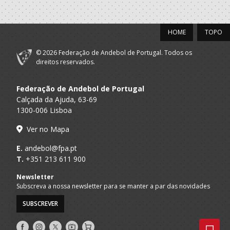
HOME
TOPO
© 2026 Federação de Andebol de Portugal. Todos os
direitos reservados.
Federação de Andebol de Portugal
Calçada da Ajuda, 63-69
1300-006 Lisboa
Ver no Mapa
E.
andebol@fpa.pt
T.
+351 213 611 900
Newsletter
Subscreva a nossa newsletter para se manter a par das novidades
SUBSCREVER
Siga-
Siga-
Siga-
AndebolTV
Loja