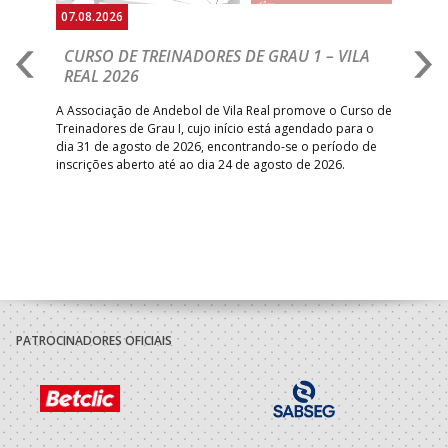
07.08.2026
07.
CURSO DE TREINADORES DE GRAU 1 – VILA
M
REAL 2026
N
S
A Associação de Andebol de Vila Real promove o Curso de
Treinadores de Grau I, cujo início está agendado para o
Gol
dia 31 de agosto de 2026, encontrando-se o período de
pont
inscrições aberto até ao dia 24 de agosto de 2026.
desv
foco
PATROCINADORES OFICIAIS