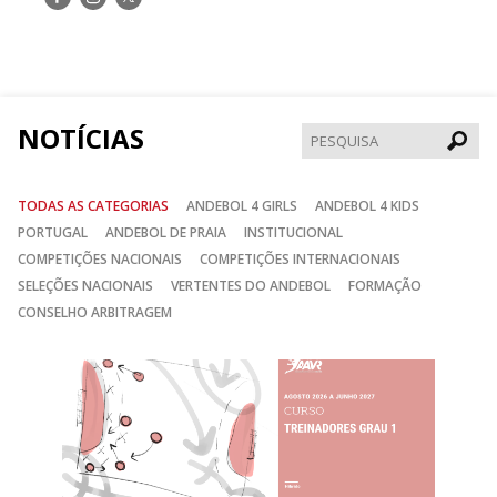
nos
nos
nos
no
no
no
Facebook
Instagram
Twitter
NOTÍCIAS
Pesqui
TODAS AS CATEGORIAS
ANDEBOL 4 GIRLS
ANDEBOL 4 KIDS
PORTUGAL
ANDEBOL DE PRAIA
INSTITUCIONAL
COMPETIÇÕES NACIONAIS
COMPETIÇÕES INTERNACIONAIS
SELEÇÕES NACIONAIS
VERTENTES DO ANDEBOL
FORMAÇÃO
CONSELHO ARBITRAGEM
Anterior
Seguin