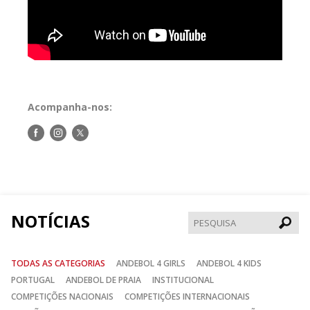
Acompanha-nos:
Siga-
Siga-
Siga-
nos
nos
nos
no
no
no
Facebook
Instagram
Twitter
NOTÍCIAS
Pesqui
TODAS AS CATEGORIAS
ANDEBOL 4 GIRLS
ANDEBOL 4 KIDS
PORTUGAL
ANDEBOL DE PRAIA
INSTITUCIONAL
COMPETIÇÕES NACIONAIS
COMPETIÇÕES INTERNACIONAIS