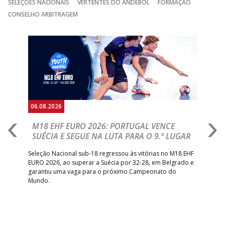
SELEÇÕES NACIONAIS
VERTENTES DO ANDEBOL
FORMAÇÃO
CONSELHO ARBITRAGEM
Anterior
Seguin
06.08.2026
05.
M18 EHF EURO 2026: PORTUGAL VENCE
R
SUÉCIA E SEGUE NA LUTA PARA O 9.º LUGAR
R
bre
Seleção Nacional sub-18 regressou às vitórias no M18 EHF
San
EURO 2026, ao superar a Suécia por 32-28, em Belgrado e
Figu
garantiu uma vaga para o próximo Campeonato do
pro
Mundo.
tal