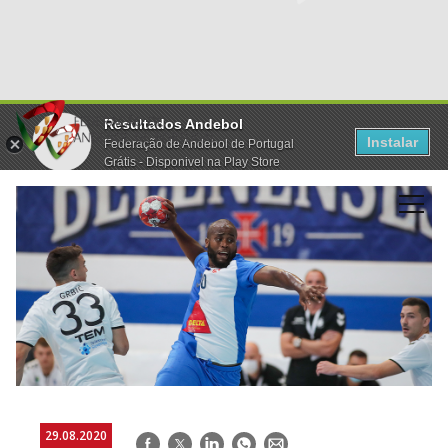
Resultados Andebol
Instalar
Federação de Andebol de Portugal
Grátis - Disponivel na Play Store
29.08.2020
Facebook
Twitter
LinkedIn
WhatsApp
E-