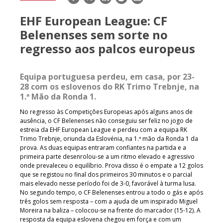
mail
EHF European League: CF
Belenenses sem sorte no
regresso aos palcos europeus
Equipa portuguesa perdeu, em casa, por 23-
28 com os eslovenos do RK Trimo Trebnje, na
1.ª Mão da Ronda 1.
No regresso às Competições Europeias após alguns anos de
ausência, o CF Belenenses não conseguiu ser feliz no jogo de
estreia da EHF European League e perdeu com a equipa RK
Trimo Trebnje, oriunda da Eslovénia, na 1.ª mão da Ronda 1 da
prova. As duas equipas entraram confiantes na partida e a
primeira parte desenrolou-se a um ritmo elevado e agressivo
onde prevaleceu o equilíbrio. Prova disso é o empate a 12 golos
que se registou no final dos primeiros 30 minutos e o parcial
mais elevado nesse período foi de 3-0, favorável à turma lusa.
No segundo tempo, o CF Belenenses entrou a todo o gás e após
três golos sem resposta – com a ajuda de um inspirado Miguel
Moreira na baliza – colocou-se na frente do marcador (15-12). A
resposta da equipa eslovena chegou em força e com um