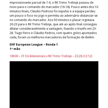
impressionante parcial de 1-6, o RK Trimo Trebnje passou de
novo para o comando do marcador (16-18). Pouco antes dos 10
minutos finais, Cláudio Pedroso foi expulso e a equipa perdeu
um pouco o foco no jogo e permitiu ao adversário distanciar-se
no comando do marcador. Aos 50 minutos o placar registava
20-23 para o RK Trimo Trebnje, que até ao apito final conseguiu
dilatar consideravelmente a vantagem, fixando o triunfo em 23-
28. Tiago Ferro e Cláudio Pedros, com quatro golos apontados
cada, foram os melhores marcadores da formação de Belém.
EHF European League – Ronda 1
1ª mão
18h00 – CF Os Belenenses x RK Trimo Trebnje – 23:28 (12:12)