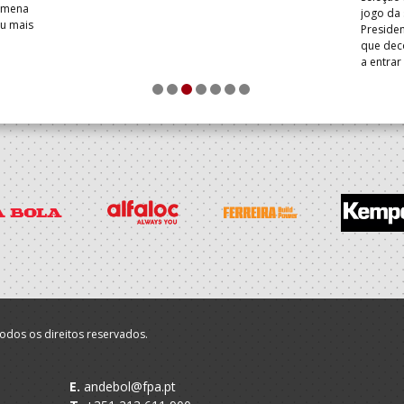
Romena
jogo da
iu mais
Presiden
que dec
a entrar
1
2
3
4
5
6
7
odos os direitos reservados.
E.
andebol@fpa.pt