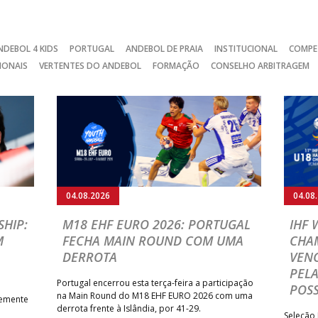
NDEBOL 4 KIDS
PORTUGAL
ANDEBOL DE PRAIA
INSTITUCIONAL
COMPE
IONAIS
VERTENTES DO ANDEBOL
FORMAÇÃO
CONSELHO ARBITRAGEM
04.08.2026
04.08
HIP:
M18 EHF EURO 2026: PORTUGAL
IHF
M
FECHA MAIN ROUND COM UMA
CHA
DERROTA
VENC
PELA
Portugal encerrou esta terça-feira a participação
POSS
na Main Round do M18 EHF EURO 2026 com uma
temente
derrota frente à Islândia, por 41-29.
Seleção 