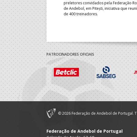
-feira, no primeiro embate dos
preletores convidados pela Federação 
 entre o 17.º e 32.º lugare do
de Andebol, em Pitești, iniciativa que reun
do sub-18 Feminino.
de 400 treinadores.
PATROCINADORES OFICIAIS
© 2026 Federação de Andebol de Portugal. T
Federação de Andebol de Portugal