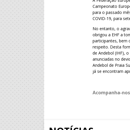
A Federação Europe
Campeonato Europeu 
para o passado mês 
COVID-19, para set
No entanto, o agra
obrigou a EHF a to
participantes, bem
respeito. Desta fo
de Andebol (IHF), 
anunciadas no devi
Andebol de Praia S
já se encontram ap
Acompanha-nos