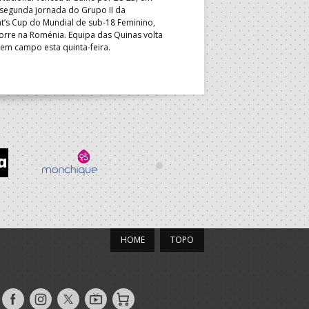
Masculino, em Belgrado. Equip
 segunda jornada do Grupo II da
a entrar em campo esta terça-f
t’s Cup do Mundial de sub-18 Feminino,
horas.
orre na Roménia. Equipa das Quinas volta
 em campo esta quinta-feira.
HOME
TOPO
Siga-
Siga-
Siga-
AndebolTV
Loja