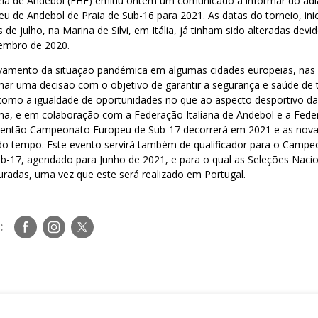
ia de Andebol (EHF) emitiu ontem um comunicado a informar do ad
de Andebol de Praia de Sub-16 para 2021. As datas do torneio, inic
de julho, na Marina de Silvi, em Itália, já tinham sido alteradas dev
embro de 2020.
vamento da situação pandémica em algumas cidades europeias, nas
mar uma decisão com o objetivo de garantir a segurança e saúde de
 como a igualdade de oportunidades no que ao aspecto desportivo d
rma, e em colaboração com a Federação Italiana de Andebol e a Fede
o então Campeonato Europeu de Sub-17 decorrerá em 2021 e as nova
do tempo. Este evento servirá também de qualificador para o Camp
ub-17, agendado para Junho de 2021, e para o qual as Seleções Naci
uradas, uma vez que este será realizado em Portugal.
Siga-
Siga-
Siga-
:
nos
nos
nos
no
no
no
Facebook
Instagram
Twitter