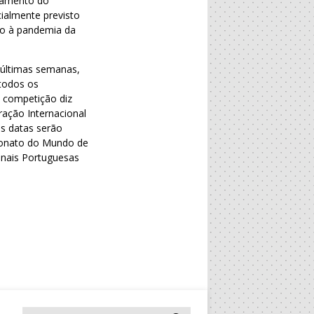
iamento do
ialmente previsto
ido à pandemia da
 últimas semanas,
 todos os
a competição diz
ração Internacional
s datas serão
eonato do Mundo de
onais Portuguesas