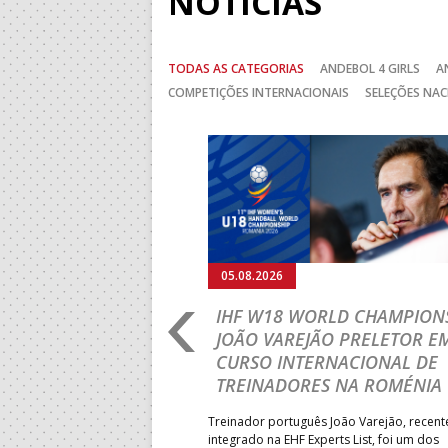
NOTÍCIAS
TODAS AS CATEGORIAS
ANDEBOL 4 GIRLS
A
COMPETIÇÕES INTERNACIONAIS
SELEÇÕES NAC
Anterior
05.08.2026
RLD CHAMPIONSHIP:
IHF W18 WORLD CHAMPIONS
PRIMEIRO
JOÃO VAREJÃO PRELETOR E
 DA FASE A
CURSO INTERNACIONAL DE
 PRESIDENT’S CUP
TREINADORES NA ROMÉNIA
 lugar na fase de grupos da
Treinador português João Varejão, recen
ortugal mede forças com o
integrado na EHF Experts List, foi um dos