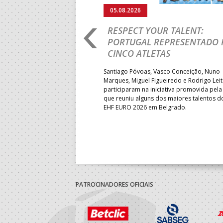
05.08.2026
RO 2026: PORTUGAL
RESPECT YOUR TALENT:
IA E SEGUE NA LUTA
PORTUGAL REPRESENTADO 
LUGAR
CINCO ATLETAS
b-18 regressou às vitórias no
Santiago Póvoas, Vasco Conceição, Nuno
 ao superar a Suécia por 32-
Marques, Miguel Figueiredo e Rodrigo Lei
garantiu uma vaga para o
participaram na iniciativa promovida pela
to do Mundo.
que reuniu alguns dos maiores talentos 
EHF EURO 2026 em Belgrado.
PATROCINADORES OFICIAIS