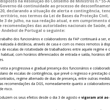
disposto na Resolução do Conselho de Ministros n.º 55-A
 Governo dá continuidade ao processo de desconfinamen
2020, declarando a situação de alerta e contingência, te
erritório, nos termos da Lei de Bases da Proteção Civil
, de 3 de julho, na sua redação atual, e em cumprimento 
 recomendações das autoridades nacionais de Saúde, de
 Andebol de Portugal o seguinte:
trabalho dos funcionários e colaboradores da FAP continuará a ser, 
realizada à distância, através de casa e com os meios remotos à dis
de escalas de rotatividade de trabalhadores entre aquele regime e 
o habitual, com horários diferenciados de entrada e saída, horários di
es.
vista a progressiva e gradual presença dos funcionários e colaborad
ano de escalas de contingência, que prevê o regresso e prestação d
ontrados, regime alternado de dias de presença, entre outras medi
a as recomendações da DGS, nomeadamente quanto a colaboradores 
de risco.
roduzem os seus efeitos desde o dia 3 de agosto e
vigoram até ao 