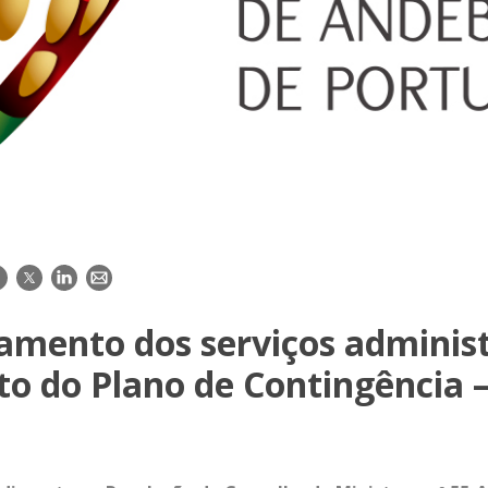
acebook
Twitter
LinkedIn
E-
mail
amento dos serviços administ
to do Plano de Contingência 