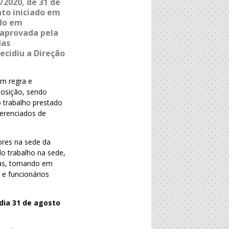
/2020, de 31 de
to iniciado em
ndo em
, aprovada pela
das
cidiu a Direção
em regra e
posição, sendo
o trabalho prestado
ferenciados de
ores na sede da
o trabalho na sede,
das, tomando em
e funcionários
dia 31 de agosto