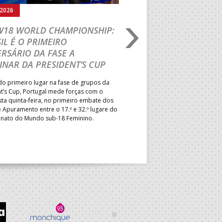
.2026
05.08.2026
 W18 WORLD CHAMPIONSHIP:
IHF W18 WORLD CH
IL É O PRIMEIRO
JOÃO VAREJÃO PREL
RSÁRIO DA FASE A
CURSO INTERNACIO
INAR DA PRESIDENT’S CUP
TREINADORES NA R
o primeiro lugar na fase de grupos da
Treinador português João Var
t’s Cup, Portugal mede forças com o
integrado na EHF Experts List, 
esta quinta-feira, no primeiro embate dos
preletores convidados pela 
 Apuramento entre o 17.º e 32.º lugare do
de Andebol, em Pitești, iniciat
ato do Mundo sub-18 Feminino.
de 400 treinadores.