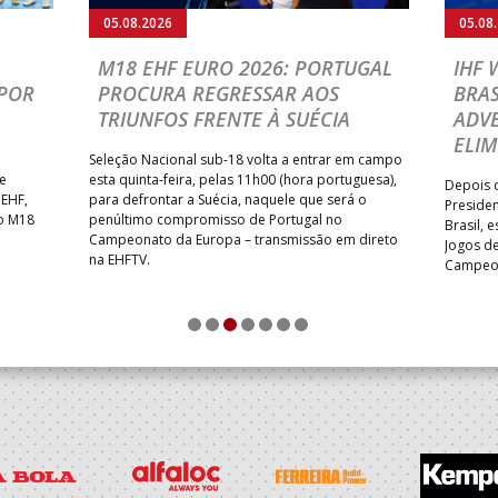
05.08.2026
05.08
M18 EHF EURO 2026: PORTUGAL
IHF
POR
PROCURA REGRESSAR AOS
BRAS
TRIUNFOS FRENTE À SUÉCIA
ADVE
ELIM
Seleção Nacional sub-18 volta a entrar em campo
te
esta quinta-feira, pelas 11h00 (hora portuguesa),
Depois d
 EHF,
para defrontar a Suécia, naquele que será o
Presiden
do M18
penúltimo compromisso de Portugal no
Brasil, 
Campeonato da Europa – transmissão em direto
Jogos de
na EHFTV.
Campeon
1
2
3
4
5
6
7