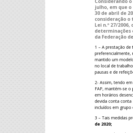
Considerando o 
julho, em que o
30 de abril de 
consideração o t
Lei n.º 27/2006
determinações e
da Federação de
1 – A prestação de 
preferencialmente, 
mantido um modelo 
no local de trabalh
pausas e de refeiçõ
2- Assim, tendo em 
FAP, mantém-se o pl
em horários desenc
devida conta cont
incluídos em grupo 
3 – Tais medidas p
de 2020;