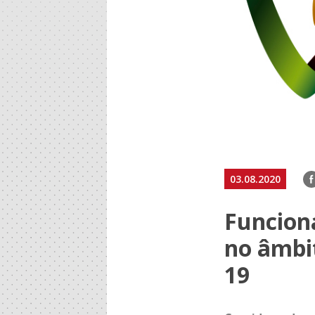
F
03.08.2020
Funcion
no âmbi
19