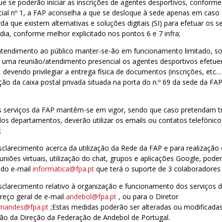
e se poderão iniciar as inscrições de agentes desportivos, conforme
ial nº 1, a FAP aconselha a que se desloque à sede apenas em caso 
da que existem alternativas e soluções digitais (SI) para efetuar os 
dia, conforme melhor explicitado nos pontos 6 e 7 infra;
 atendimento ao público manter-se-ão em funcionamento limitado, so
 uma reunião/atendimento presencial os agentes desportivos efet
, devendo privilegiar a entrega física de documentos (inscrições, etc…
zação da caixa postal privada situada na porta do n.º 69 da sede da FA
s serviços da FAP mantêm-se em vigor, sendo que caso pretendam tr
dos departamentos, deverão utilizar os emails ou contatos telefónic
;
sclarecimento acerca da utilização da Rede da FAP e para realização d
iões virtuais, utilização do chat, grupos e aplicações Google, pode
 do e-mail
informatica@fpa.pt
que terá o suporte de 3 colaboradores
sclarecimento relativo à organização e funcionamento dos serviços 
ereço geral de e-mail
andebol@fpa.pt
, ou para o Diretor
ernandes@fpa.pt
;Estas medidas poderão ser alteradas ou modificadas
o da Direção da Federação de Andebol de Portugal.