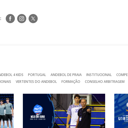
Siga-
Siga-
Siga-
:
nos
nos
nos
no
no
no
Facebook
Instagram
Twitter
NDEBOL 4 KIDS
PORTUGAL
ANDEBOL DE PRAIA
INSTITUCIONAL
COMPE
IONAIS
VERTENTES DO ANDEBOL
FORMAÇÃO
CONSELHO ARBITRAGEM