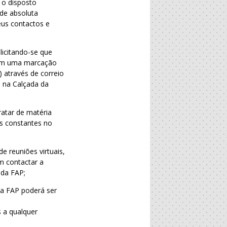
 o disposto
de absoluta
seus contactos e
licitando-se que
uem uma marcação
) através de correio
P na Calçada da
atar de matéria
os constantes no
e reuniões virtuais,
m contactar a
 da FAP;
da FAP poderá ser
 a qualquer