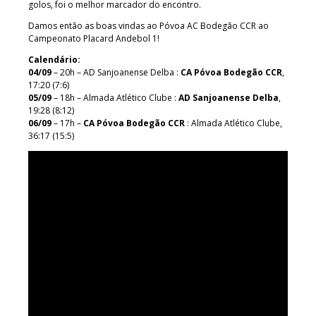
golos, foi o melhor marcador do encontro.
Damos então as boas vindas ao Póvoa AC Bodegão CCR ao
Campeonato Placard Andebol 1!
Calendário:
04/09
– 20h – AD Sanjoanense Delba :
CA Póvoa Bodegão CCR
,
17:20 (7:6)
05/09
– 18h – Almada Atlético Clube :
AD Sanjoanense Delba
,
19:28 (8:12)
06/09
– 17h –
CA Póvoa Bodegão CCR
: Almada Atlético Clube,
36:17 (15:5)