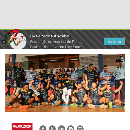
Resultados Andebol
Instalar
Federação de Andebol de Portugal
Grátis - Disponivel na Play Store
06.09.2020
Facebook
Twitter
LinkedIn
WhatsApp
E-