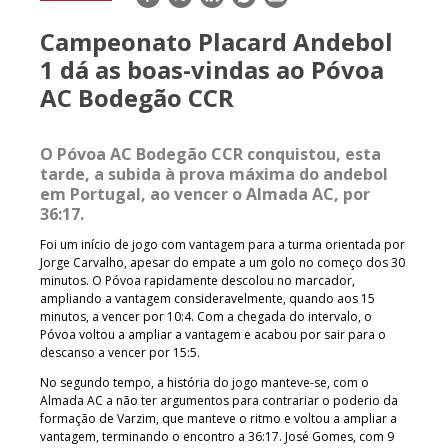
mail
Campeonato Placard Andebol
1 dá as boas-vindas ao Póvoa
AC Bodegão CCR
O Póvoa AC Bodegão CCR conquistou, esta
tarde, a subida à prova máxima do andebol
em Portugal, ao vencer o Almada AC, por
36:17.
Foi um início de jogo com vantagem para a turma orientada por
Jorge Carvalho, apesar do empate a um golo no começo dos 30
minutos. O Póvoa rapidamente descolou no marcador,
ampliando a vantagem consideravelmente, quando aos 15
minutos, a vencer por 10:4. Com a chegada do intervalo, o
Póvoa voltou a ampliar a vantagem e acabou por sair para o
descanso a vencer por 15:5.
No segundo tempo, a história do jogo manteve-se, com o
Almada AC a não ter argumentos para contrariar o poderio da
formação de Varzim, que manteve o ritmo e voltou a ampliar a
vantagem, terminando o encontro a 36:17. José Gomes, com 9