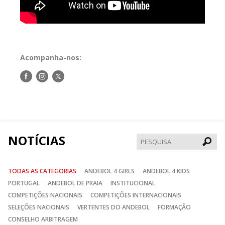
Acompanha-nos:
Siga-
Siga-
Siga-
nos
nos
nos
no
no
no
Facebook
Instagram
Twitter
NOTÍCIAS
Pesqui
TODAS AS CATEGORIAS
ANDEBOL 4 GIRLS
ANDEBOL 4 KIDS
PORTUGAL
ANDEBOL DE PRAIA
INSTITUCIONAL
COMPETIÇÕES NACIONAIS
COMPETIÇÕES INTERNACIONAIS
SELEÇÕES NACIONAIS
VERTENTES DO ANDEBOL
FORMAÇÃO
CONSELHO ARBITRAGEM