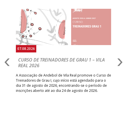
Anterior
Seguin
07.08.2026
07.
CURSO DE TREINADORES DE GRAU 1 – VILA
M
REAL 2026
N
S
A Associação de Andebol de Vila Real promove o Curso de
Treinadores de Grau I, cujo início está agendado para o
Gol
dia 31 de agosto de 2026, encontrando-se o período de
pont
inscrições aberto até ao dia 24 de agosto de 2026.
desv
foco