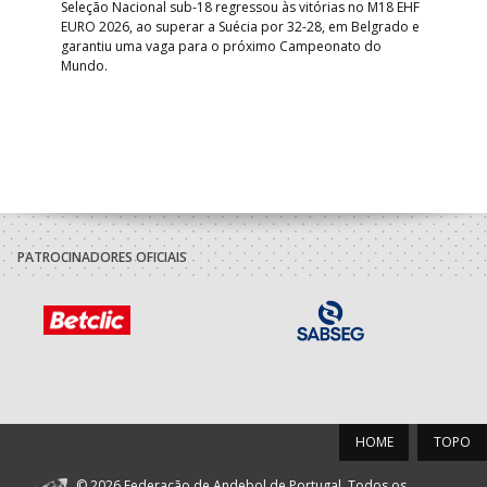
bre
Seleção Nacional sub-18 regressou às vitórias no M18 EHF
San
EURO 2026, ao superar a Suécia por 32-28, em Belgrado e
Figu
garantiu uma vaga para o próximo Campeonato do
pro
Mundo.
tal
PATROCINADORES OFICIAIS
HOME
TOPO
© 2026 Federação de Andebol de Portugal. Todos os