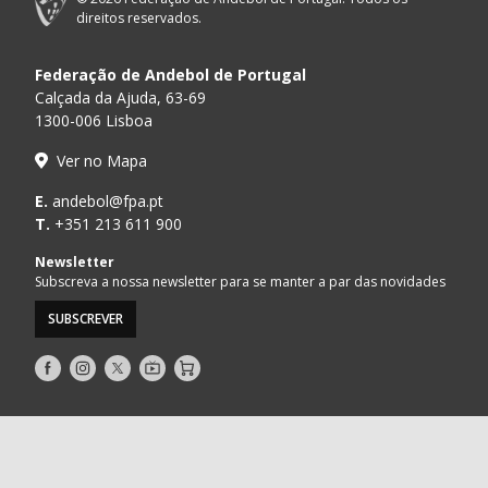
direitos reservados.
Federação de Andebol de Portugal
Calçada da Ajuda, 63-69
1300-006 Lisboa
Ver no Mapa
E.
andebol@fpa.pt
T.
+351 213 611 900
Newsletter
Subscreva a nossa newsletter para se manter a par das novidades
SUBSCREVER
Siga-
Siga-
Siga-
AndebolTV
Loja
nos
nos
nos
no
no
no
Facebook
Instagram
Twitter