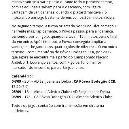
mantiveram-se a par e passo durante todo o primeiro tempo,
com as equipas a saírem para o descanso, com ligeira
vantagem da Sanjoanense, quando o placard marcava 7:6,
mostrando um jogo bastante defensivo nos 30 minutos iniciais.
No segundo tempo, a turma orientada por Nuno Silva começou
na frente mas, rapidamente, o Póvoa passou para a liderança,
vencendo por um golo, quando faltavam 15 minutos para o final
do encontro. Após time-out, o Póvoa conseguiu ampliar a
vantagem, chegando aos quatro golos de diferença. O encontro
terminou com uma vitória do Póvoa Bodegão CCR, por 20:17,
que agora se encontra mais perto do Campeonato Placard
Andebol 1. Lourenço Santos, com 7 golos, foi o melhor
marcador do encontro, para a Sanjoanense.
Calendário:
04/09
– 20h – AD Sanjoanense Delba :
CA Póvoa Bodegão CCR
,
17:20 (7:6)
05/09
– 18h – Almada Atlético Clube : AD Sanjoanense Delba
06/09
– 17h – CA Póvoa Bodegão CCR : Almada Atlético Clube
Todos os jogos contarão com transmissão em direto na
andeboltv.