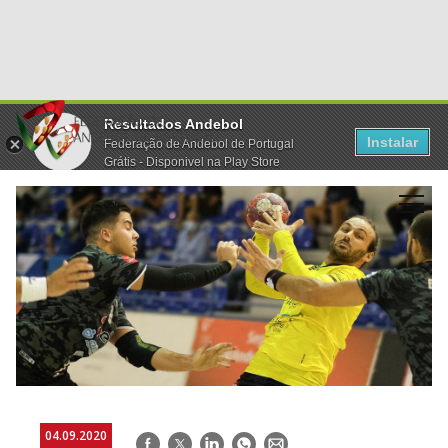
Resultados Andebol
Instalar
Federação de Andebol de Portugal
Grátis - Disponivel na Play Store
04.09.2020
Facebook
Twitter
LinkedIn
WhatsApp
E-