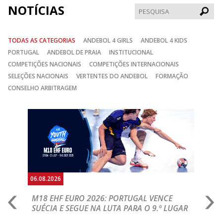
NOTÍCIAS
Pesqui
TODAS AS CATEGORIAS
ANDEBOL 4 GIRLS
ANDEBOL 4 KIDS
PORTUGAL
ANDEBOL DE PRAIA
INSTITUCIONAL
COMPETIÇÕES NACIONAIS
COMPETIÇÕES INTERNACIONAIS
SELEÇÕES NACIONAIS
VERTENTES DO ANDEBOL
FORMAÇÃO
CONSELHO ARBITRAGEM
Anterior
Seguin
06.08.2026
05.
M18 EHF EURO 2026: PORTUGAL VENCE
R
SUÉCIA E SEGUE NA LUTA PARA O 9.º LUGAR
R