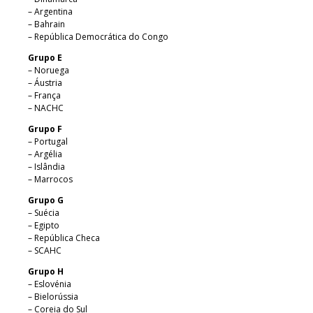
– Argentina
– Bahrain
– República Democrática do Congo
Grupo E
– Noruega
– Áustria
– França
– NACHC
Grupo F
– Portugal
– Argélia
– Islândia
– Marrocos
Grupo G
– Suécia
– Egipto
– República Checa
– SCAHC
Grupo H
– Eslovénia
– Bielorússia
– Coreia do Sul