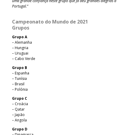
uma grande confiança neste grupo que já deu grandes alegrias a
Portugal.”
Campeonato do Mundo de 2021
Grupos
Grupo A
– Alemanha
– Hungria
– Uruguai
– Cabo Verde
Grupo B
– Espanha
– Tunísia
– Brasil
– Polónia
Grupo C
– Croácia
– Qatar
– Japão
– Angola
Grupo D
– Dinamarca