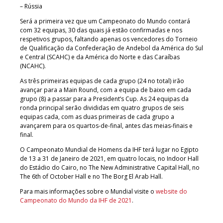
– Rússia
Será a primeira vez que um Campeonato do Mundo contará
com 32 equipas, 30 das quais já estão confirmadas e nos
respetivos grupos, faltando apenas os vencedores do Torneio
de Qualificação da Confederação de Andebol da América do Sul
e Central (SCAHC) e da América do Norte e das Caraíbas
(NCAHC).
As três primeiras equipas de cada grupo (24 no total) irão
avançar para a Main Round, com a equipa de baixo em cada
grupo (8) a passar para a President’s Cup. As 24 equipas da
ronda principal serão divididas em quatro grupos de seis
equipas cada, com as duas primeiras de cada grupo a
avançarem para os quartos-de-final, antes das meias-finais e
final.
O Campeonato Mundial de Homens da IHF terá lugar no Egipto
de 13 a 31 de Janeiro de 2021, em quatro locais, no Indoor Hall
do Estádio do Cairo, no The New Administrative Capital Hall, no
The 6th of October Hall e no The Borg El Arab Hall.
Para mais informações sobre o Mundial visite o
website do
Campeonato do Mundo da IHF de 2021
.