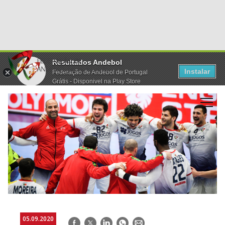
Resultados Andebol
Instalar
Federação de Andebol de Portugal
Grátis - Disponivel na Play Store
05.09.2020
Facebook
Twitter
LinkedIn
WhatsApp
E-