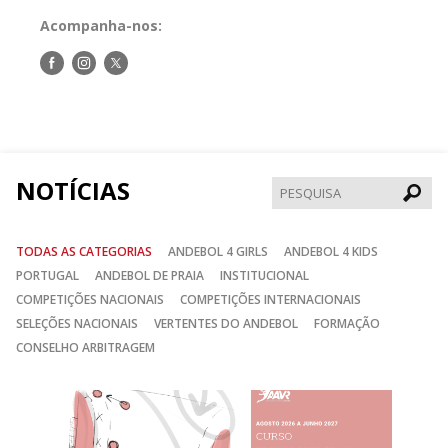
Acompanha-nos:
Siga-
Siga-
Siga-
nos
nos
nos
no
no
no
Facebook
Instagram
Twitter
NOTÍCIAS
Pesqui
TODAS AS CATEGORIAS
ANDEBOL 4 GIRLS
ANDEBOL 4 KIDS
PORTUGAL
ANDEBOL DE PRAIA
INSTITUCIONAL
COMPETIÇÕES NACIONAIS
COMPETIÇÕES INTERNACIONAIS
SELEÇÕES NACIONAIS
VERTENTES DO ANDEBOL
FORMAÇÃO
CONSELHO ARBITRAGEM
Anterior
Seguin