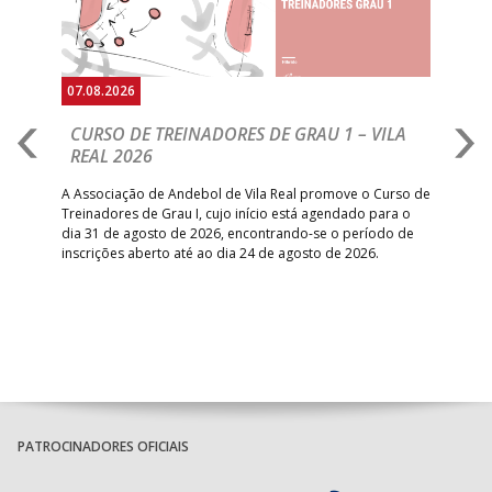
07.08.2026
07.
CURSO DE TREINADORES DE GRAU 1 – VILA
M
REAL 2026
N
S
A Associação de Andebol de Vila Real promove o Curso de
Treinadores de Grau I, cujo início está agendado para o
Gol
dia 31 de agosto de 2026, encontrando-se o período de
pont
inscrições aberto até ao dia 24 de agosto de 2026.
desv
foco
PATROCINADORES OFICIAIS