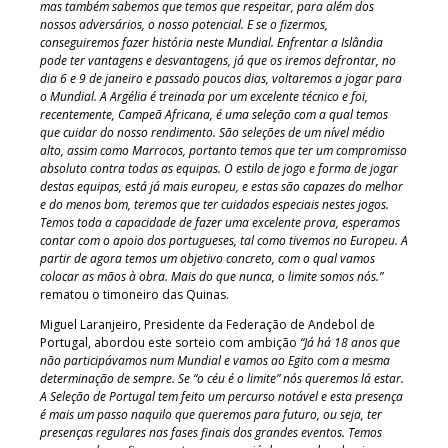
mas também sabemos que temos que respeitar, para além dos
nossos adversários, o nosso potencial. E se o fizermos,
conseguiremos fazer história neste Mundial. Enfrentar a Islândia
pode ter vantagens e desvantagens, já que os iremos defrontar, no
dia 6 e 9 de janeiro e passado poucos dias, voltaremos a jogar para
o Mundial. A Argélia é treinada por um excelente técnico e foi,
recentemente, Campeã Africana, é uma seleção com a qual temos
que cuidar do nosso rendimento. São seleções de um nível médio
alto, assim como Marrocos, portanto temos que ter um compromisso
absoluto contra todas as equipas. O estilo de jogo e forma de jogar
destas equipas, está já mais europeu, e estas são capazes do melhor
e do menos bom, teremos que ter cuidados especiais nestes jogos.
Temos toda a capacidade de fazer uma excelente prova, esperamos
contar com o apoio dos portugueses, tal como tivemos no Europeu. A
partir de agora temos um objetivo concreto, com o qual vamos
colocar as mãos à obra. Mais do que nunca, o limite somos nós.”
rematou o timoneiro das Quinas.
Miguel Laranjeiro, Presidente da Federação de Andebol de
Portugal, abordou este sorteio com ambição
“Já há 18 anos que
não participávamos num Mundial e vamos ao Egito com a mesma
determinação de sempre. Se “o céu é o limite” nós queremos lá estar.
A Seleção de Portugal tem feito um percurso notável e esta presença
é mais um passo naquilo que queremos para futuro, ou seja, ter
presenças regulares nas fases finais dos grandes eventos. Temos