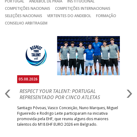
PORTUGAL
ANDEBOL DE PRAIA
INSTITUCIONAL
COMPETIÇÕES NACIONAIS
COMPETIÇÕES INTERNACIONAIS
SELEÇÕES NACIONAIS
VERTENTES DO ANDEBOL
FORMAÇÃO
CONSELHO ARBITRAGEM
Anterior
Seguin
05.08.2026
05.
RESPECT YOUR TALENT: PORTUGAL
M
AR
REPRESENTADO POR CINCO ATLETAS
R
 EHF
Santiago Póvoas, Vasco Conceição, Nuno Marques, Miguel
Sele
o e
Figueiredo e Rodrigo Leite participaram na iniciativa
quin
promovida pela EHF, que reuniu alguns dos maiores
defr
talentos do M18 EHF EURO 2026 em Belgrado.
com
tra