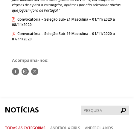
viagens de e para o estrangeiro, optámos por não selecionar atletas
que joguem fora de Portugal.”
Convocatória – Seleção Sub-21 Masculina – 01/11/2020 a
08/11/2020
Convocatória – Seleção Sub-19 Masculina – 01/11/2020 a
07/11/2020
Acompanha-nos:
Siga-
Siga-
Siga-
nos
nos
nos
no
no
no
Facebook
Instagram
Twitter
NOTÍCIAS
Pesqui
TODAS AS CATEGORIAS
ANDEBOL 4 GIRLS
ANDEBOL 4 KIDS