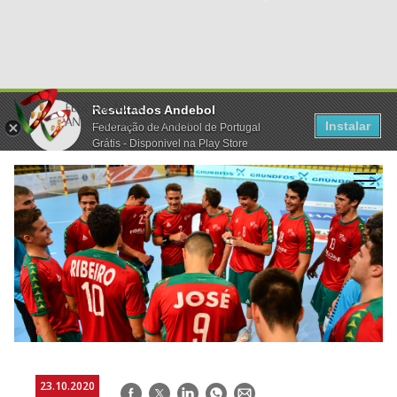
Resultados Andebol
Instalar
Federação de Andebol de Portugal
Grátis - Disponivel na Play Store
23.10.2020
Facebook
Twitter
LinkedIn
WhatsApp
E-