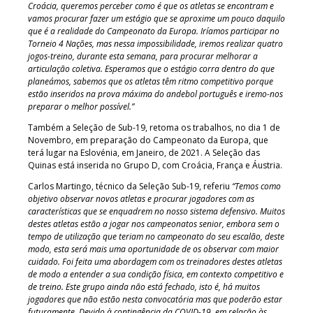
Croácia, queremos perceber como é que os atletas se encontram e
vamos procurar fazer um estágio que se aproxime um pouco daquilo
que é a realidade do Campeonato da Europa. Iríamos participar no
Torneio 4 Nações, mas nessa impossibilidade, iremos realizar quatro
jogos-treino, durante esta semana, para procurar melhorar a
articulação coletiva. Esperamos que o estágio corra dentro do que
planeámos, sabemos que os atletas têm ritmo competitivo porque
estão inseridos na prova máxima do andebol português e iremo-nos
preparar o melhor possível.”
Também a Seleção de Sub-19, retoma os trabalhos, no dia 1 de
Novembro, em preparação do Campeonato da Europa, que
terá lugar na Eslovénia, em Janeiro, de 2021. A Seleção das
Quinas está inserida no Grupo D, com Croácia, França e Áustria.
Carlos Martingo, técnico da Seleção Sub-19, referiu
“Temos como
objetivo observar novos atletas e procurar jogadores com as
características que se enquadrem no nosso sistema defensivo. Muitos
destes atletas estão a jogar nos campeonatos senior, embora sem o
tempo de utilização que teriam no campeonato do seu escalão, deste
modo, esta será mais uma oportunidade de os observar com maior
cuidado. Foi feita uma abordagem com os treinadores destes atletas
de modo a entender a sua condição física, em contexto competitivo e
de treino. Este grupo ainda não está fechado, isto é, há muitos
jogadores que não estão nesta convocatória mas que poderão estar
futuramente. Devido à contingência da COVID-19, em relação às