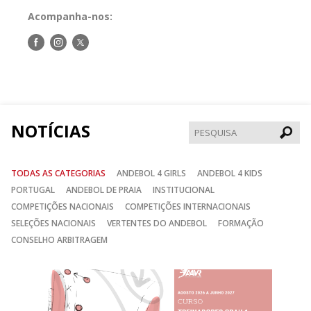
Acompanha-nos:
Siga-
Siga-
Siga-
nos
nos
nos
no
no
no
Facebook
Instagram
Twitter
NOTÍCIAS
Pesqui
TODAS AS CATEGORIAS
ANDEBOL 4 GIRLS
ANDEBOL 4 KIDS
PORTUGAL
ANDEBOL DE PRAIA
INSTITUCIONAL
COMPETIÇÕES NACIONAIS
COMPETIÇÕES INTERNACIONAIS
SELEÇÕES NACIONAIS
VERTENTES DO ANDEBOL
FORMAÇÃO
CONSELHO ARBITRAGEM
Anterior
Seguin