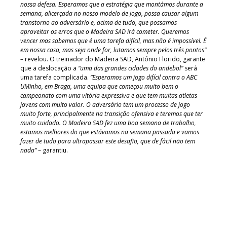
nossa defesa. Esperamos que a estratégia que montámos durante a
semana, alicerçada no nosso modelo de jogo, possa causar algum
transtorno ao adversário e, acima de tudo, que possamos
aproveitar os erros que o Madeira SAD irá cometer. Queremos
vencer mas sabemos que é uma tarefa difícil, mas não é impossível. É
em nossa casa, mas seja onde for, lutamos sempre pelos três pontos”
–
revelou. O treinador do Madeira SAD, António Florido, garante
que a deslocação a
“uma das grandes cidades do andebol”
será
uma tarefa complicada.
“Esperamos um jogo difícil contra o ABC
UMinho, em Braga, uma equipa que começou muito bem o
campeonato com uma vitória expressiva e que tem muitas atletas
jovens com muito valor. O adversário tem um processo de jogo
muito forte, principalmente na transição ofensiva e teremos que ter
muito cuidado. O Madeira SAD fez uma boa semana de trabalho,
estamos melhores do que estávamos na semana passada e vamos
fazer de tudo para ultrapassar este desafio, que de fácil não tem
nada”
– garantiu.