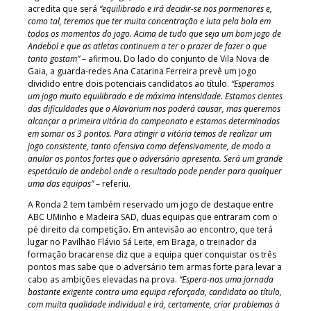
acredita que será
“equilibrado e irá decidir-se nos pormenores e,
como tal, teremos que ter muita concentração e luta pela bola em
todos os momentos do jogo. Acima de tudo que seja um bom jogo de
Andebol e que as atletas continuem a ter o prazer de fazer o que
tanto gostam”
– afirmou. Do lado do conjunto de Vila Nova de
Gaia, a guarda-redes Ana Catarina Ferreira prevê um jogo
dividido entre dois potenciais candidatos ao título.
“Esperamos
um jogo muito equilibrado e de máxima intensidade. Estamos cientes
das dificuldades que o Alavarium nos poderá causar, mas queremos
alcançar a primeira vitória do campeonato e estamos determinadas
em somar os 3 pontos. Para atingir a vitória temos de realizar um
jogo consistente, tanto ofensiva como defensivamente, de modo a
anular os pontos fortes que o adversário apresenta. Será um grande
espetáculo de andebol onde o resultado pode pender para qualquer
uma das equipas”
– referiu.
A Ronda 2 tem também reservado um jogo de destaque entre
ABC UMinho e Madeira SAD, duas equipas que entraram com o
pé direito da competição. Em antevisão ao encontro, que terá
lugar no Pavilhão Flávio Sá Leite, em Braga, o treinador da
formação bracarense diz que a equipa quer conquistar os três
pontos mas sabe que o adversário tem armas forte para levar a
cabo as ambições elevadas na prova.
“Espera-nos uma jornada
bastante exigente contra uma equipa reforçada, candidata ao título,
com muita qualidade individual e irá, certamente, criar problemas à