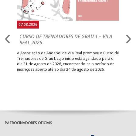
07.08.2026
07.
CURSO DE TREINADORES DE GRAU 1 – VILA
M
REAL 2026
N
S
A Associação de Andebol de Vila Real promove o Curso de
Treinadores de Grau I, cujo início está agendado para o
Gol
dia 31 de agosto de 2026, encontrando-se o período de
pont
inscrições aberto até ao dia 24 de agosto de 2026.
desv
foco
PATROCINADORES OFICIAIS