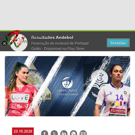
Resultados Andebol
Instalar
Federação de Andebol de Portugal
Grátis - Disponivel na Play Store
23.10.2020
Facebook
Twitter
LinkedIn
WhatsApp
E-