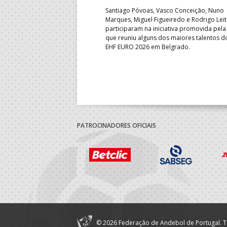
b-18 regressou às vitórias no
Santiago Póvoas, Vasco Conceição, Nuno
 ao superar a Suécia por 32-
Marques, Miguel Figueiredo e Rodrigo Lei
garantiu uma vaga para o
participaram na iniciativa promovida pela
to do Mundo.
que reuniu alguns dos maiores talentos 
EHF EURO 2026 em Belgrado.
PATROCINADORES OFICIAIS
© 2026 Federação de Andebol de Portugal. T