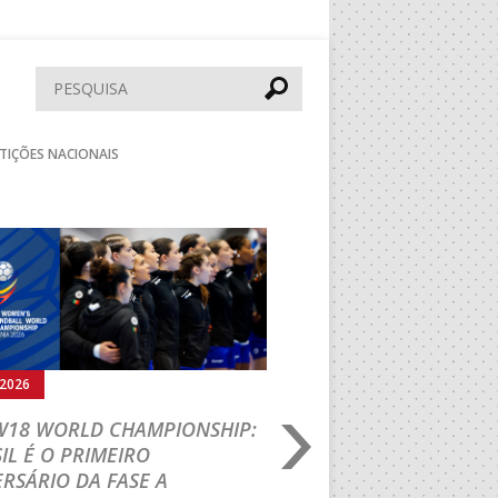
Pesquisar
TIÇÕES NACIONAIS
Seguinte
.2026
05.08.2026
 W18 WORLD CHAMPIONSHIP:
IHF W18 WORLD CH
IL É O PRIMEIRO
JOÃO VAREJÃO PREL
RSÁRIO DA FASE A
CURSO INTERNACIO