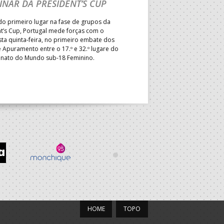
INAR DA PRESIDENT’S CUP
TREINADORES NA R
o primeiro lugar na fase de grupos da
Treinador português João Var
t’s Cup, Portugal mede forças com o
integrado na EHF Experts List, 
esta quinta-feira, no primeiro embate dos
preletores convidados pela 
 Apuramento entre o 17.º e 32.º lugare do
de Andebol, em Pitești, iniciat
ato do Mundo sub-18 Feminino.
de 400 treinadores.
HOME
TOPO