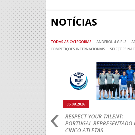
NOTÍCIAS
TODAS AS CATEGORIAS
ANDEBOL 4 GIRLS
A
COMPETIÇÕES INTERNACIONAIS
SELEÇÕES NAC
Anterior
05.08.2026
RO 2026: PORTUGAL
RESPECT YOUR TALENT:
IA E SEGUE NA LUTA
PORTUGAL REPRESENTADO 
LUGAR
CINCO ATLETAS