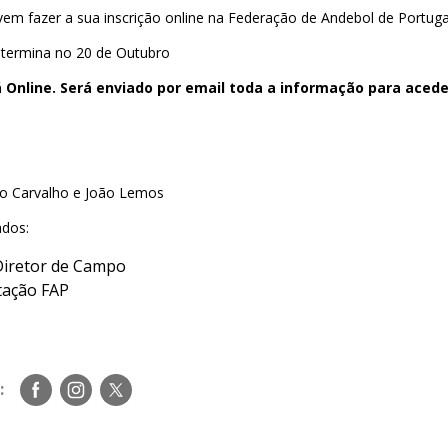
vem fazer a sua inscrição online na Federação de Andebol de Portug
s termina no 20 de Outubro
 Online. Será enviado por email toda a informação para acede
lo Carvalho e João Lemos
ados:
Diretor de Campo
ação FAP
Siga-
Siga-
Siga-
:
nos
nos
nos
no
no
no