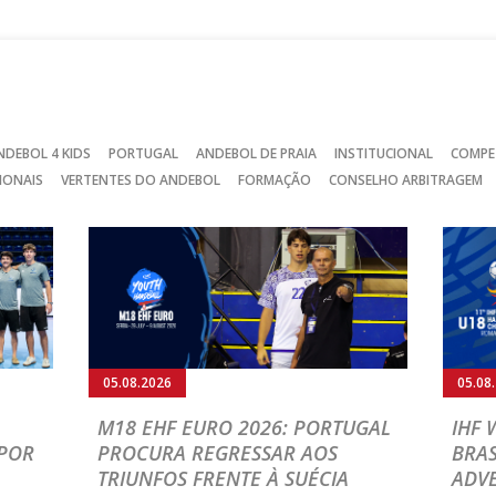
Facebook
Instagram
Twitter
NDEBOL 4 KIDS
PORTUGAL
ANDEBOL DE PRAIA
INSTITUCIONAL
COMPE
IONAIS
VERTENTES DO ANDEBOL
FORMAÇÃO
CONSELHO ARBITRAGEM
05.08.2026
05.08
M18 EHF EURO 2026: PORTUGAL
IHF
POR
PROCURA REGRESSAR AOS
BRAS
TRIUNFOS FRENTE À SUÉCIA
ADVE