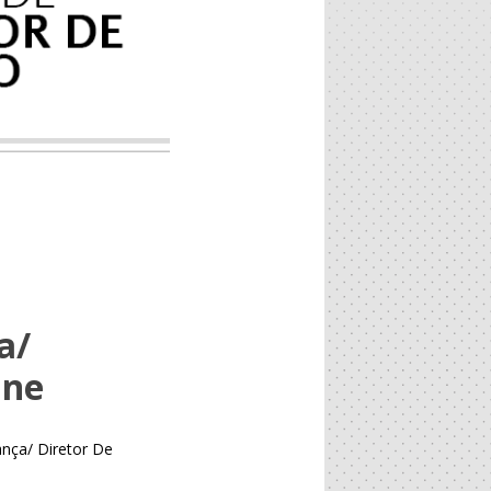
a/
ine
ança/ Diretor De