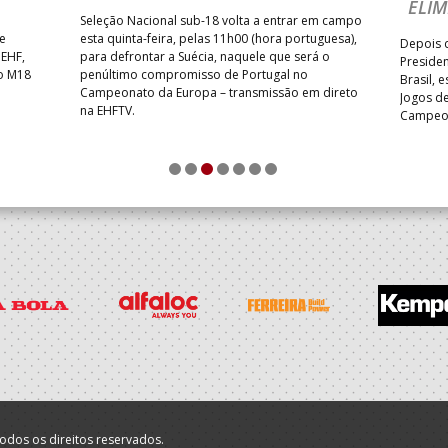
ELIM
Seleção Nacional sub-18 volta a entrar em campo
te
esta quinta-feira, pelas 11h00 (hora portuguesa),
Depois d
 EHF,
para defrontar a Suécia, naquele que será o
Presiden
do M18
penúltimo compromisso de Portugal no
Brasil, 
Campeonato da Europa – transmissão em direto
Jogos de
na EHFTV.
Campeon
1
2
3
4
5
6
7
odos os direitos reservados.