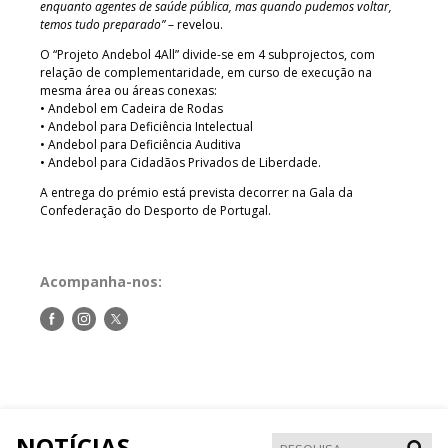
enquanto agentes de saúde pública, mas quando pudemos voltar,
temos tudo preparado”
– revelou.
O “Projeto Andebol 4All” divide-se em 4 subprojectos, com
relação de complementaridade, em curso de execução na
mesma área ou áreas conexas:
• Andebol em Cadeira de Rodas
• Andebol para Deficiência Intelectual
• Andebol para Deficiência Auditiva
• Andebol para Cidadãos Privados de Liberdade.
A entrega do prémio está prevista decorrer na Gala da
Confederação do Desporto de Portugal.
Acompanha-nos:
Siga-
Siga-
Siga-
nos
nos
nos
no
no
no
Facebook
Instagram
Twitter
NOTÍCIAS
Pesqui