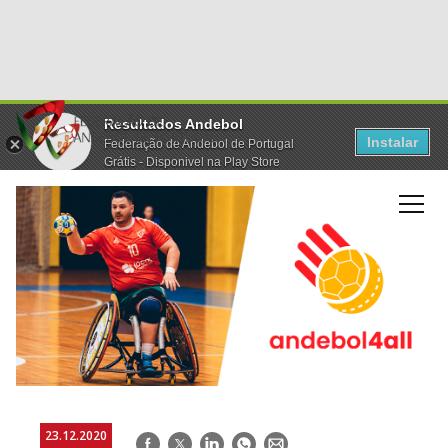
Resultados Andebol
Instalar
Federação de Andebol de Portugal
Grátis - Disponivel na Play Store
23.12.2020
Facebook
Twitter
LinkedIn
WhatsApp
E-