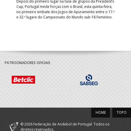
Depois do primeiro lugar na fase de grupos da President’s
Cup, Portugal mede forças com o Brasil, esta quinta-feira,
Tre
–
no primeiro embate dos Jogos de Apuramento entre o 17.º
inte
e 32.º lugare do Campeonato do Mundo sub-18 Feminino.
con
Pite
PATROCINADORES OFICIAIS
HOME
TOPO
© 2026 Federação de Andebol de Portugal. Todos os
direitos reservados.