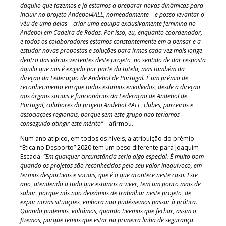
daquilo que fazemos e já estamos a preparar novas dinâmicas para
incluir no projeto Andebol4ALL, nomeadamente – e posso levantar o
véu de uma delas – criar uma equipa exclusivamente feminina no
Andebol em Cadeira de Rodas. Por isso, eu, enquanto coordenador,
e todos os colaboradores estamos constantemente em a pensar e a
estudar novas propostas e soluções para irmos cada vez mais longe
dentro das várias vertentes deste projeto, no sentido de dar resposta
àquilo que nos é exigido por parte da tutela, mas também da
direção da Federação de Andebol de Portugal. É um prémio de
reconhecimento em que todos estamos envolvidos, desde a direção
aos órgãos sociais e funcionários da Federação de Andebol de
Portugal, colabores do projeto Andebol 4ALL, clubes, parceiros e
associações regionais, porque sem este grupo não teríamos
conseguido atingir este mérito”
– afirmou.
Num ano atípico, em todos os níveis, a atribuição do prémio
“Ética no Desporto” 2020 tem um peso diferente para Joaquim
Escada.
“Em qualquer circunstância seria algo especial. É muito bom
quando os projetos são reconhecidos pelo seu valor inequívoco, em
termos desportivos e sociais, que é o que acontece neste caso. Este
ano, atendendo a tudo que estamos a viver, tem um pouco mais de
sabor, porque nós não deixámos de trabalhar neste projeto, de
expor novas situações, embora não pudéssemos passar à prática.
Quando pudemos, voltámos, quando tivemos que fechar, assim o
fizemos, porque temos que estar na primeira linha de segurança