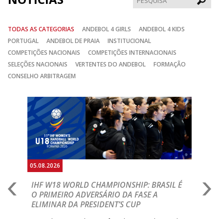
TODAS AS CATEGORIAS
ANDEBOL 4 GIRLS
ANDEBOL 4 KIDS
PORTUGAL
ANDEBOL DE PRAIA
INSTITUCIONAL
COMPETIÇÕES NACIONAIS
COMPETIÇÕES INTERNACIONAIS
SELEÇÕES NACIONAIS
VERTENTES DO ANDEBOL
FORMAÇÃO
CONSELHO ARBITRAGEM
Anterior
Seguin
05.08.2026
05.
A
IHF W18 WORLD CHAMPIONSHIP: BRASIL É
I
IA
O PRIMEIRO ADVERSÁRIO DA FASE A
V
ELIMINAR DA PRESIDENT’S CUP
I
R