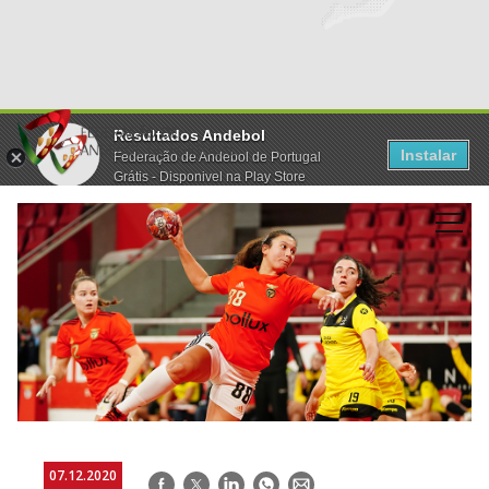
Resultados Andebol
Instalar
Federação de Andebol de Portugal
Grátis - Disponivel na Play Store
07.12.2020
Facebook
Twitter
LinkedIn
WhatsApp
E-