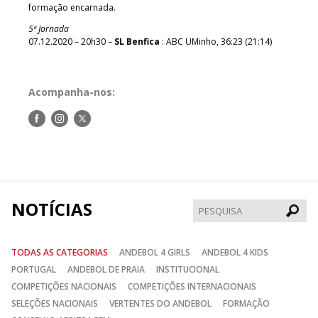
formação encarnada.
5ª Jornada
07.12.2020 – 20h30 –
SL Benfica
: ABC UMinho, 36:23 (21:14)
Acompanha-nos:
Siga-
Siga-
Siga-
nos
nos
nos
no
no
no
Facebook
Instagram
Twitter
NOTÍCIAS
Pesqui
TODAS AS CATEGORIAS
ANDEBOL 4 GIRLS
ANDEBOL 4 KIDS
PORTUGAL
ANDEBOL DE PRAIA
INSTITUCIONAL
COMPETIÇÕES NACIONAIS
COMPETIÇÕES INTERNACIONAIS
SELEÇÕES NACIONAIS
VERTENTES DO ANDEBOL
FORMAÇÃO