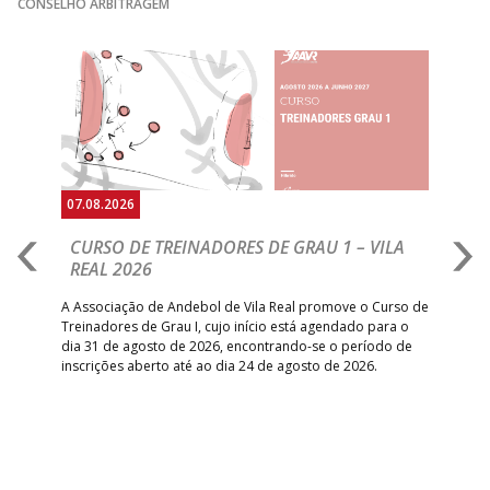
CONSELHO ARBITRAGEM
Anterior
Seguin
07.08.2026
07.
CURSO DE TREINADORES DE GRAU 1 – VILA
M
REAL 2026
N
S
A Associação de Andebol de Vila Real promove o Curso de
Treinadores de Grau I, cujo início está agendado para o
Gol
dia 31 de agosto de 2026, encontrando-se o período de
pont
inscrições aberto até ao dia 24 de agosto de 2026.
desv
foco