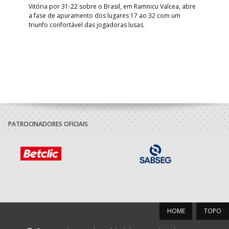
Vitória por 31-22 sobre o Brasil, em Ramnicu Valcea, abre
Sele
a fase de apuramento dos lugares 17 ao 32 com um
EURO
triunfo confortável das jogadoras lusas.
gar
Mun
PATROCINADORES OFICIAIS
HOME
TOPO