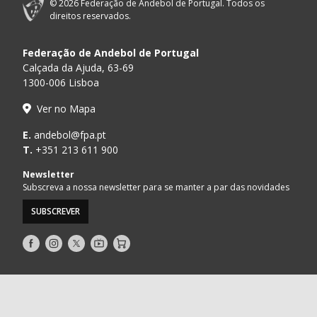
© 2026 Federação de Andebol de Portugal. Todos os
direitos reservados.
Federação de Andebol de Portugal
Calçada da Ajuda, 63-69
1300-006 Lisboa
Ver no Mapa
E.
andebol@fpa.pt
T.
+351 213 611 900
Newsletter
Subscreva a nossa newsletter para se manter a par das novidades
SUBSCREVER
Siga-
Siga-
Siga-
AndebolTV
Loja
nos
nos
nos
no
no
no
Facebook
Instagram
Twitter