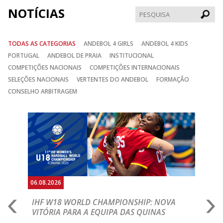
NOTÍCIAS
Pesqui
TODAS AS CATEGORIAS
ANDEBOL 4 GIRLS
ANDEBOL 4 KIDS
PORTUGAL
ANDEBOL DE PRAIA
INSTITUCIONAL
COMPETIÇÕES NACIONAIS
COMPETIÇÕES INTERNACIONAIS
SELEÇÕES NACIONAIS
VERTENTES DO ANDEBOL
FORMAÇÃO
CONSELHO ARBITRAGEM
Anterior
Seguin
06.08.2026
06.
IHF W18 WORLD CHAMPIONSHIP: NOVA
M
VITÓRIA PARA A EQUIPA DAS QUINAS
S
ra a