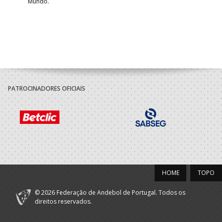
Mundo.
tal
PATROCINADORES OFICIAIS
HOME
TOPO
© 2026 Federação de Andebol de Portugal. Todos os
direitos reservados.