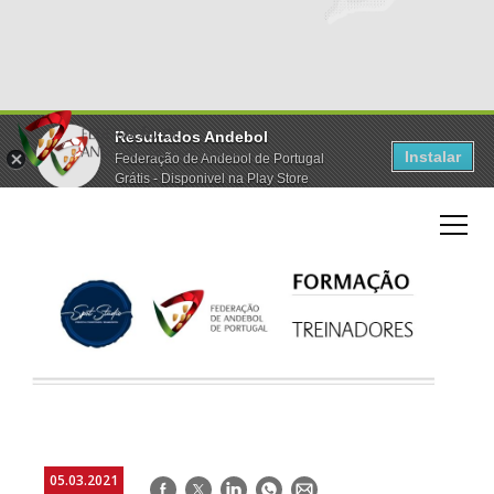
Resultados Andebol
Instalar
Federação de Andebol de Portugal
Grátis - Disponivel na Play Store
05.03.2021
Facebook
Twitter
LinkedIn
WhatsApp
E-