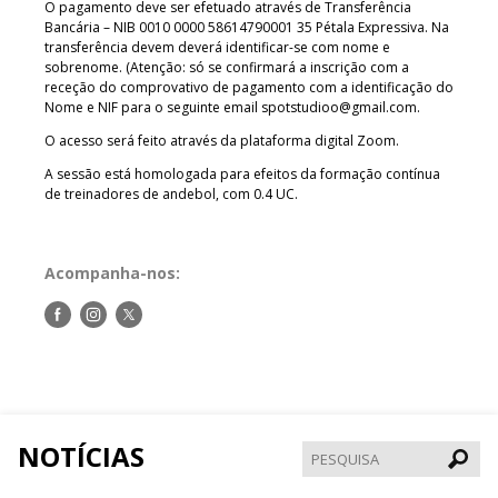
O pagamento deve ser efetuado através de Transferência
Bancária – NIB 0010 0000 58614790001 35 Pétala Expressiva. Na
transferência devem deverá identificar-se com nome e
sobrenome. (Atenção: só se confirmará a inscrição com a
receção do comprovativo de pagamento com a identificação do
Nome e NIF para o seguinte email
spotstudioo@gmail.com
.
O acesso será feito através da plataforma digital Zoom.
A sessão está homologada para efeitos da formação contínua
de treinadores de andebol, com 0.4 UC.
Acompanha-nos:
Siga-
Siga-
Siga-
nos
nos
nos
no
no
no
Facebook
Instagram
Twitter
NOTÍCIAS
Pesqui