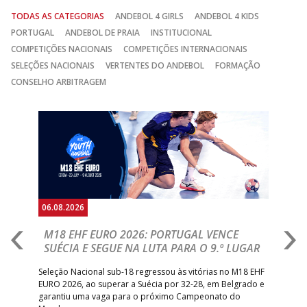
TODAS AS CATEGORIAS
ANDEBOL 4 GIRLS
ANDEBOL 4 KIDS
PORTUGAL
ANDEBOL DE PRAIA
INSTITUCIONAL
COMPETIÇÕES NACIONAIS
COMPETIÇÕES INTERNACIONAIS
SELEÇÕES NACIONAIS
VERTENTES DO ANDEBOL
FORMAÇÃO
CONSELHO ARBITRAGEM
Anterior
Seguin
06.08.2026
05.
M18 EHF EURO 2026: PORTUGAL VENCE
R
SUÉCIA E SEGUE NA LUTA PARA O 9.º LUGAR
R
bre
Seleção Nacional sub-18 regressou às vitórias no M18 EHF
San
EURO 2026, ao superar a Suécia por 32-28, em Belgrado e
Figu
garantiu uma vaga para o próximo Campeonato do
pro