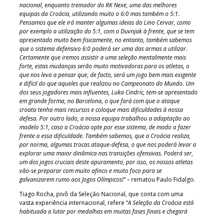
nacional, enquanto treinador do RK Nexe, uma das melhores
equipas da Croácia, utilizando muito o 6:0 mas também o 5:1.
Pensamos que ele irá manter algumas ideias do Lino Cervar, como
por exemplo a utilização do 5:1, com o Duvnjak à frente, que se tem
apresentado muito bem fisicamente, no entanto, também sabemos
que o sistema defensivo 6:0 poderá ser uma das armas a utilizar.
Certamente que iremos assistir a uma seleção mentalmente mais
forte, estas mudanças serão muito motivadoras para os atletas, o
que nos leva a pensar que, de facto, será um jogo bem mais exigente
e difícil do que aqueles que realizou no Campeonato do Mundo. Um
dos seus jogadores mais influentes, Luka Cindric, tem-se apresentado
em grande forma, no Barcelona, o que fará com que o ataque
croata tenha mais recursos e coloque mais dificuldades à nossa
defesa. Por outro lado, a nossa equipa trabalhou a adaptação ao
modelo 5:1, caso a Croácia opte por esse sistema, de modo a fazer
frente a essa dificuldade. Também sabemos, que a Croácia realiza,
por norma, algumas trocas ataque-defesa, o que nos poderá levar a
explorar uma maior dinâmica nas transições ofensivas. Poderá ser,
um dos jogos cruciais deste apuramento, por isso, os nossos atletas
vão-se preparar com muito afinco e muito foco para se
galvanizarem rumo aos Jogos Olímpicos!”
– rematou Paulo Fidalgo.
Tiago Rocha, pivô da Seleção Nacional, que conta com uma
vasta experiência internacional, refere “
A Seleção da Croácia está
habituada a lutar por medalhas em muitas fases finais e chegará