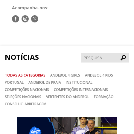
Acompanha-nos:
Siga-
Siga-
Siga-
nos
nos
nos
no
no
no
Facebook
Instagram
Twitter
NOTÍCIAS
Pesqui
TODAS AS CATEGORIAS
ANDEBOL 4 GIRLS
ANDEBOL 4 KIDS
PORTUGAL
ANDEBOL DE PRAIA
INSTITUCIONAL
COMPETIÇÕES NACIONAIS
COMPETIÇÕES INTERNACIONAIS
SELEÇÕES NACIONAIS
VERTENTES DO ANDEBOL
FORMAÇÃO
CONSELHO ARBITRAGEM
Anterior
Seguin