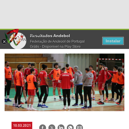
Resultados Andebol
Instalar
Federação de Andebol de Portugal
Grátis - Disponivel na Play Store
10.03.2021
Facebook
Twitter
LinkedIn
WhatsApp
E-