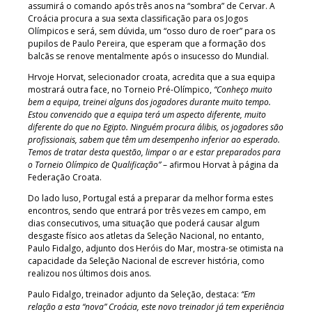
assumirá o comando após três anos na “sombra” de Cervar. A
Croácia procura a sua sexta classificação para os Jogos
Olímpicos e será, sem dúvida, um “osso duro de roer” para os
pupilos de Paulo Pereira, que esperam que a formação dos
balcãs se renove mentalmente após o insucesso do Mundial.
Hrvoje Horvat, selecionador croata, acredita que a sua equipa
mostrará outra face, no Torneio Pré-Olímpico,
“Conheço muito
bem a equipa, treinei alguns dos jogadores durante muito tempo.
Estou convencido que a equipa terá um aspecto diferente, muito
diferente do que no Egipto. Ninguém procura álibis, os jogadores são
profissionais, sabem que têm um desempenho inferior ao esperado.
Temos de tratar desta questão, limpar o ar e estar preparados para
o Torneio Olímpico de Qualificação”
– afirmou Horvat à página da
Federação Croata.
Do lado luso, Portugal está a preparar da melhor forma estes
encontros, sendo que entrará por três vezes em campo, em
dias consecutivos, uma situação que poderá causar algum
desgaste físico aos atletas da Seleção Nacional, no entanto,
Paulo Fidalgo, adjunto dos Heróis do Mar, mostra-se otimista na
capacidade da Seleção Nacional de escrever história, como
realizou nos últimos dois anos.
Paulo Fidalgo, treinador adjunto da Seleção, destaca:
“Em
relação a esta “nova” Croácia, este novo treinador já tem experiência