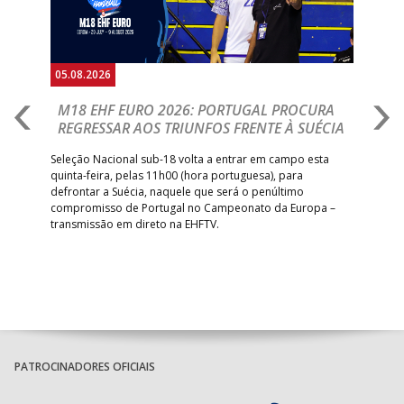
05.08.2026
05.
M18 EHF EURO 2026: PORTUGAL PROCURA
I
REGRESSAR AOS TRIUNFOS FRENTE À SUÉCIA
O
E
uel
Seleção Nacional sub-18 volta a entrar em campo esta
quinta-feira, pelas 11h00 (hora portuguesa), para
Depo
defrontar a Suécia, naquele que será o penúltimo
Cup,
compromisso de Portugal no Campeonato da Europa –
no 
transmissão em direto na EHFTV.
e 3
PATROCINADORES OFICIAIS