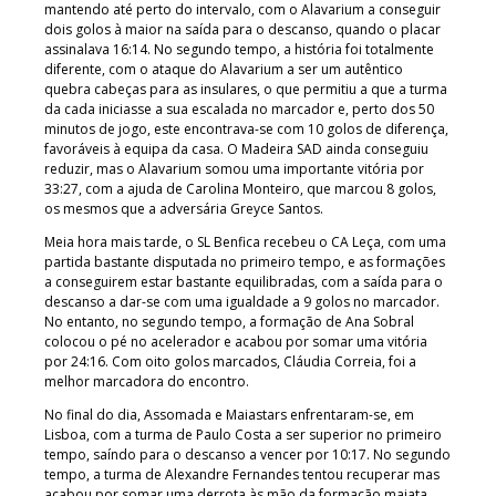
mantendo até perto do intervalo, com o Alavarium a conseguir
dois golos à maior na saída para o descanso, quando o placar
assinalava 16:14. No segundo tempo, a história foi totalmente
diferente, com o ataque do Alavarium a ser um autêntico
quebra cabeças para as insulares, o que permitiu a que a turma
da cada iniciasse a sua escalada no marcador e, perto dos 50
minutos de jogo, este encontrava-se com 10 golos de diferença,
favoráveis à equipa da casa. O Madeira SAD ainda conseguiu
reduzir, mas o Alavarium somou uma importante vitória por
33:27, com a ajuda de Carolina Monteiro, que marcou 8 golos,
os mesmos que a adversária Greyce Santos.
Meia hora mais tarde, o SL Benfica recebeu o CA Leça, com uma
partida bastante disputada no primeiro tempo, e as formações
a conseguirem estar bastante equilibradas, com a saída para o
descanso a dar-se com uma igualdade a 9 golos no marcador.
No entanto, no segundo tempo, a formação de Ana Sobral
colocou o pé no acelerador e acabou por somar uma vitória
por 24:16. Com oito golos marcados, Cláudia Correia, foi a
melhor marcadora do encontro.
No final do dia, Assomada e Maiastars enfrentaram-se, em
Lisboa, com a turma de Paulo Costa a ser superior no primeiro
tempo, saíndo para o descanso a vencer por 10:17. No segundo
tempo, a turma de Alexandre Fernandes tentou recuperar mas
acabou por somar uma derrota às mão da formação maiata,