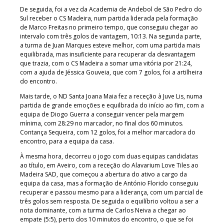
De seguida, foi a vez da Academia de Andebol de São Pedro do
Sul receber o CS Madeira, num partida liderada pela formação
de Marco Freitas no primeiro tempo, que conseguiu chegar ao
intervalo com três golos de vantagem, 10:13. Na segunda parte,
a turma de Juan Marques esteve melhor, com uma partida mais
equilibrada, mas insuficiente para recuperar da desvantagem
que trazia, com o CS Madeira a somar uma vitória por 21:24,
com a ajuda de Jéssica Gouveia, que com 7 golos, foi a artilheira
do encontro.
Mais tarde, o ND Santa Joana Maia fez a receção à Juve Lis, numa
partida de grande emoções e equilbrada do início ao fim, com a
equipa de Diogo Guerra a conseguir vencer pela margem
mínima, com 28:29 no marcador, no final dos 60 minutos.
Contança Sequeira, com 12 golos, foi a melhor marcadora do
encontro, para a equipa da casa.
À mesma hora, decorreu o jogo com duas equipas candidatas
ao título, em Aveiro, com a receção do Alavarium Love Tiles ao
Madeira SAD, que começou a abertura do ativo a cargo da
equipa da casa, mas a formação de António Florido conseguiu
recuperar e passou mesmo para a liderança, com um parcial de
três golos sem resposta. De seguida o equilíbrio voltou a ser a
nota dominante, com a turma de Carlos Neiva a chegar ao
empate (5:5), perto dos 10 minutos do encontro, o que se foi