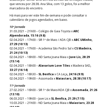
que venceu por 28:38. Ana Silva, com 13 golos, foi a melhor
marcadora do encontro.
Há mais para ver este fim-de-semana e pode consultar o
calendário de jogos agendados, em baixo.
10ª Jornada
31.03.2021 – 21h00 – Colégio de Gaia Toyota x
ARC
Alpendorada
,
15:16 (9:8)
02.04.2021 – 17h00 – SIR 1º de Maio / ADA CJB x
ABC UMinho,
27:29 (10:13)
02.04.2021 – 17h00 – Academia São Pedro Sul x
CS Madeira,
21:24 (10:13)
02.04.2021 – 18h00 – ND Santa Joana Maia x
Juve Lis, 28:29
(15:14)
02.04.2021 – 18h00 –
Alavarium Love Tiles
x Madeira SAD
,
33:27 (16:14)
02.04.2021 – 18h30 –
SL Benfica
x CA Leça
, 24:16 (9:9)
02.04.2021 – 19h00 – Assomada x
Maiastars, 28:38 (10:17)
11ª Jornada
27.02.2021 – 16h00 – SIR 1º de Maio/ADA CJB x
Assomada
,
21:26
(13:10)
06.03.2021 – 19h00 – Juve Lis x
SL Benfica, 21:29 (7:15)
10.03.2021 – 21h00 – ND Santa Joana Maia x
Maiastars
,
23:28