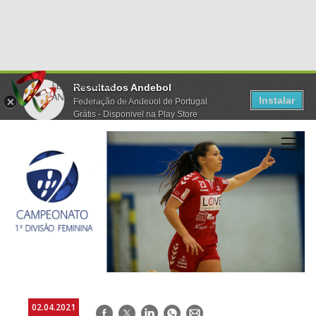
Resultados Andebol
Instalar
Federação de Andebol de Portugal
Grátis - Disponivel na Play Store
02.04.2021
Facebook
Twitter
LinkedIn
WhatsApp
E-