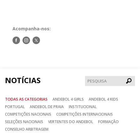
Acompanha-nos:
Siga-
Siga-
Siga-
nos
nos
nos
no
no
no
Facebook
Instagram
Twitter
NOTÍCIAS
Pesqui
TODAS AS CATEGORIAS
ANDEBOL 4 GIRLS
ANDEBOL 4 KIDS
PORTUGAL
ANDEBOL DE PRAIA
INSTITUCIONAL
COMPETIÇÕES NACIONAIS
COMPETIÇÕES INTERNACIONAIS
SELEÇÕES NACIONAIS
VERTENTES DO ANDEBOL
FORMAÇÃO
CONSELHO ARBITRAGEM