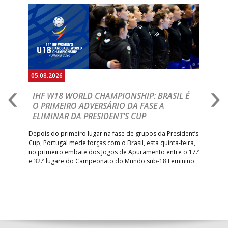
Anterior
Seguin
05.08.2026
05.
A
IHF W18 WORLD CHAMPIONSHIP: BRASIL É
I
IA
O PRIMEIRO ADVERSÁRIO DA FASE A
V
ELIMINAR DA PRESIDENT’S CUP
I
R
Depois do primeiro lugar na fase de grupos da President’s
Cup, Portugal mede forças com o Brasil, esta quinta-feira,
Tre
–
no primeiro embate dos Jogos de Apuramento entre o 17.º
inte
e 32.º lugare do Campeonato do Mundo sub-18 Feminino.
con
Pite