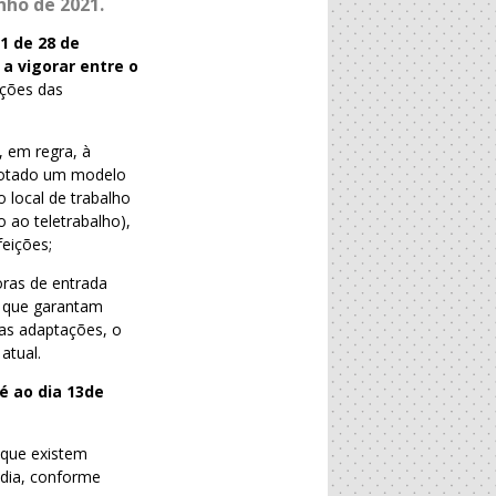
nho de 2021
.
1 de 28 de
,
a vigorar entre o
ções das
, em regra, à
adotado um modelo
o local de trabalho
 ao teletrabalho),
feições;
oras de entrada
s que garantam
ias adaptações, o
atual.
é ao dia 13
de
 que existem
a-dia, conforme