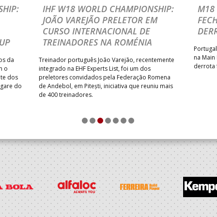
HIP:
IHF W18 WORLD CHAMPIONSHIP:
M18 
JOÃO VAREJÃO PRELETOR EM
FEC
CURSO INTERNACIONAL DE
DER
CUP
TREINADORES NA ROMÉNIA
Portugal
na Main
os da
Treinador português João Varejão, recentemente
derrota 
m o
integrado na EHF Experts List, foi um dos
ate dos
preletores convidados pela Federação Romena
ugare do
de Andebol, em Pitești, iniciativa que reuniu mais
de 400 treinadores.
1
2
3
4
5
6
7