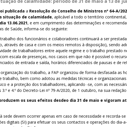
ituação de calamidade: período de 31 de maio a 13 de ju
foi publicada
a
Resolução do Conselho de Ministros nº 64-A/202
 a situação de calamidade
, aplicável a todo o território continental
 dia 13.06.2021
, e em cumprimento das determinações e recomenda
is de Saúde, informa-se do seguinte:
trabalho dos funcionários e colaboradores continuará a ser prestada
aso, através de casa e com os meios remotos à disposição), sendo 
ividade de trabalhadores entre aquele regime e o trabalho prestado n
 com escala de presenças, nos casos em que não é possível o recurso
nciados de entrada e saída, horários diferenciados de pausas e de re
 organização do trabalho, a FAP organizou de forma desfasada as h
 de trabalho, bem como adotou as medidas técnicas e organizacionai
sico e a proteção dos trabalhadores, aplicando -se, com as necessár
s 3.º e 4.º do Decreto-Lei nº 79-A/2020, de 1 outubro, na sua redação 
produzem os seus efeitos
desde
o dia 31 de maio
e vigoram
at
 à sede devem ocorrer apenas em caso de necessidade e recorda-se
ções digitais (SI) para efetuar os seus contactos e operações do dia-