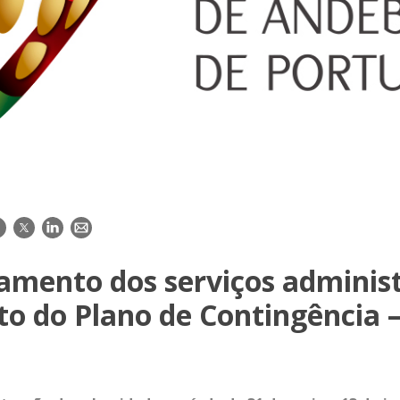
acebook
Twitter
LinkedIn
E-
mail
amento dos serviços administ
to do Plano de Contingência 