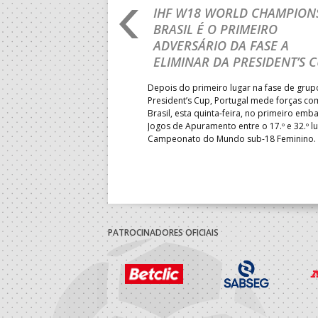
RO 2026: PORTUGAL
IHF W18 WORLD CHAMPIONS
GRESSAR AOS
BRASIL É O PRIMEIRO
RENTE À SUÉCIA
ADVERSÁRIO DA FASE A
ELIMINAR DA PRESIDENT’S 
ub-18 volta a entrar em campo
pelas 11h00 (hora portuguesa),
Depois do primeiro lugar na fase de grup
écia, naquele que será o
President’s Cup, Portugal mede forças co
isso de Portugal no
Brasil, esta quinta-feira, no primeiro emb
opa – transmissão em direto
Jogos de Apuramento entre o 17.º e 32.º l
Campeonato do Mundo sub-18 Feminino.
PATROCINADORES OFICIAIS