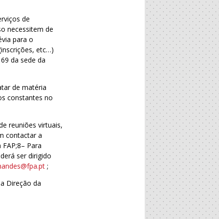
erviços de
aso necessitem de
via para o
(inscrições, etc…)
º 69 da sede da
tar de matéria
cos constantes no
e reuniões virtuais,
m contactar a
a FAP;8– Para
erá ser dirigido
rnandes@fpa.pt
;
da Direção da