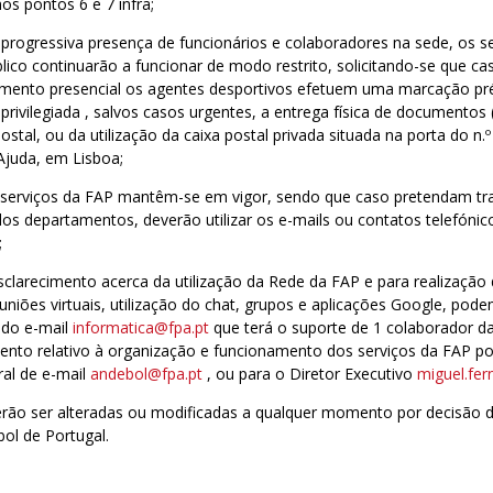
os pontos 6 e 7 infra;
progressiva presença de funcionários e colaboradores na sede, os s
ico continuarão a funcionar de modo restrito, solicitando-se que c
mento presencial os agentes desportivos efetuem uma marcação pré
privilegiada , salvos casos urgentes, a entrega física de documentos 
ostal, ou da utilização da caixa postal privada situada na porta do n.
Ajuda, em Lisboa;
 serviços da FAP mantêm-se em vigor, sendo que caso pretendam tra
dos departamentos, deverão utilizar os e-mails ou contatos telefóni
;
sclarecimento acerca da utilização da Rede da FAP e para realização d
iões virtuais, utilização do chat, grupos e aplicações Google, pode
 do e-mail
informatica@fpa.pt
que terá o suporte de 1 colaborador d
ento relativo à organização e funcionamento dos serviços da FAP pod
ral de e-mail
andebol@fpa.pt
, ou para o Diretor Executivo
miguel.fe
rão ser alteradas ou modificadas a qualquer momento por decisão 
ol de Portugal.