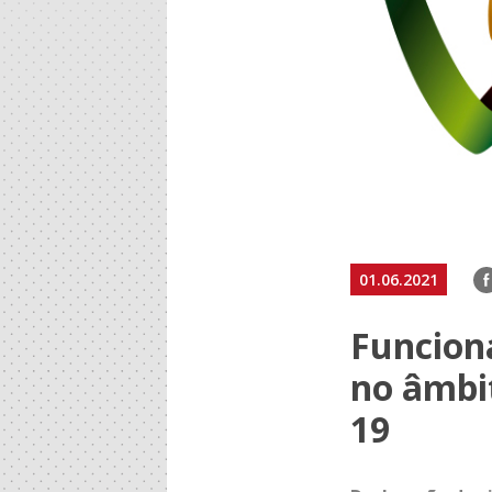
F
01.06.2021
Funcion
no âmbi
19