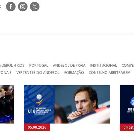
Siga-
Siga-
Siga-
:
nos
nos
nos
no
no
no
Facebook
Instagram
Twitter
NDEBOL 4 KIDS
PORTUGAL
ANDEBOL DE PRAIA
INSTITUCIONAL
COMPE
IONAIS
VERTENTES DO ANDEBOL
FORMAÇÃO
CONSELHO ARBITRAGEM
05.08.2026
04.08