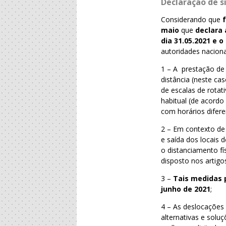
Declaração de s
Considerando que
maio
que
declara
dia 31.05.2021 e o
autoridades naciona
1 – A prestação de 
distância (neste c
de escalas de rotat
habitual (de acordo
com horários difere
2 – Em contexto de
e saída dos locais
o distanciamento fí
disposto nos artigo
3 –
Tais medidas 
junho de 2021
;
4 – As deslocações
alternativas e solu