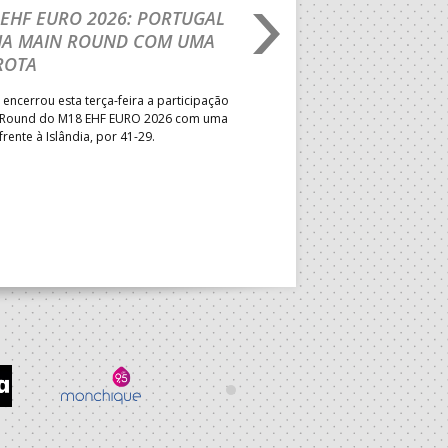
EHF EURO 2026: PORTUGAL
IHF W18 WORLD
HA MAIN ROUND COM UMA
CHAMPIONSHIP: PO
ROTA
VENCE GUINÉ E SEG
PELA MELHOR CLASS
 encerrou esta terça-feira a participação
POSSÍVEL
 Round do M18 EHF EURO 2026 com uma
frente à Islândia, por 41-29.
Seleção Nacional venceu a Gui
jogo da segunda jornada do Gr
President’s Cup do Mundial de
que decorre na Roménia. Equip
a entrar em campo esta quinta-