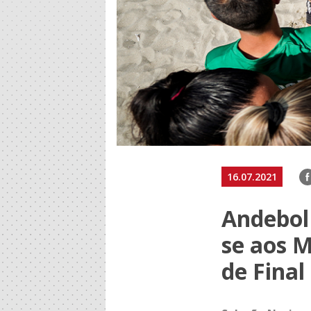
F
16.07.2021
Andebol 
se aos M
de Final