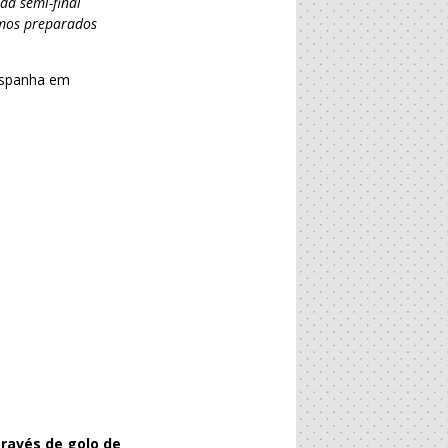
da semi-final
amos preparados
 Espanha em
através de golo de