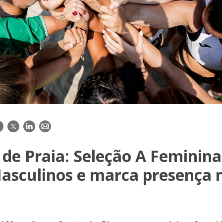
acebook
Twitter
LinkedIn
E-
mail
de Praia: Seleção A Feminina
asculinos e marca presença 