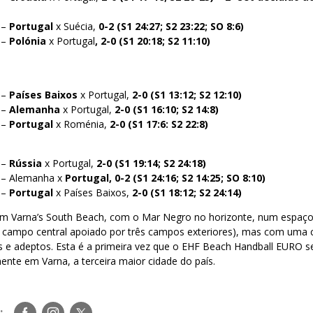
 –
Portugal
x Suécia,
0-2 (S1 24:27; S2 23:22; SO
8:6)
 –
Polónia
x Portugal
, 2-0 (S1 20:18; S2 11:10)
 –
Países Baixos
x Portugal,
2-0 (S1 13:12; S2 12:10)
 –
Alemanha
x Portugal,
2-0 (S1 16:10; S2 14:8)
 –
Portugal
x Roménia,
2-0
(S1 17:6: S2 22:8)
 –
Rússia
x Portugal,
2-0 (S1 19:14; S2 24:18)
0 – Alemanha x
Portugal, 0-2 (S1 24:16; S2 14:25; SO 8:10)
 –
Portugal
x Países Baixos,
2-0 (S1 18:12; S2 24:14)
em Varna’s South Beach, com o Mar Negro no horizonte, num espaç
campo central apoiado por três campos exteriores), mas com uma cu
s e adeptos. Esta é a primeira vez que o EHF Beach Handball EURO se
ente em Varna, a terceira maior cidade do país.
Siga-
Siga-
Siga-
: