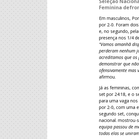
Seleção Naciona
Feminina defro
Em masculinos, Port
por 2-0. Foram dois
e, no segundo, pel
presença nos 1/4 de
“Vamos amanhã disp
perderam nenhum jog
acreditamos que os 
demonstrar que não 
ofensivamente mas v
afirmou.
Já as femininas, c
set por 24:18, e o 
para uma vaga nos q
por 2-0, com uma ex
segundo set, conqui
nacional. mostrou-
equipa passou de m
todas elas se unira