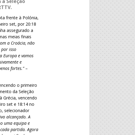
 a Seleção
RTTV.
a frente à Polónia,
eiro set, por 20:18
inha assegurado a
nas meias finais
om a Croácia, não
 por isso
da Europa e vamos
sivamente e
nos fortes.”
–
vencendo o primeiro
amento da Seleção
 à Grécia, vencendo
ro set e 18:14 no
o, selecionador
ivo alcançado. A
mo uma equipa e
 cada partida. Agora