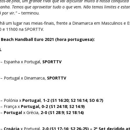
os-de-final, um grande rival que vai dificultar muito a nossa conquista 
anha. Temos que aproveitar tudo o que vem. Não temos limites e est
 por vir.”
– terminou.
hã um lugar nas meias-finais, frente a Dinamarca em Masculinos e
00 e 11h00 na SPORTTV.
 Beach Handball Euro 2021 (hora portuguesa):
L
 – Espanha x Portugal,
SPORTTV
 – Portugal x Dinamarca,
SPORTTV
 – Polónia x
Portugal
,
1-2 (S1 16:20; S2 16:14; SO 6:7)
 – França x
Portugal, 0-2 (S1 24:18; S2 14:9)
 –
Portugal
x Grécia,
2-0 (S1 28:9; S2 18:14)
 –
Croácia
x Portugal,
2-0 (S1 17-16; S2 26-25) – 2º Set decidido 