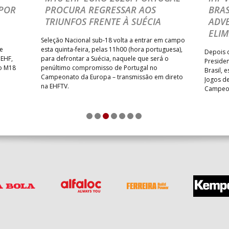
POR
PROCURA REGRESSAR AOS
BRAS
TRIUNFOS FRENTE À SUÉCIA
ADVE
ELIM
Seleção Nacional sub-18 volta a entrar em campo
te
esta quinta-feira, pelas 11h00 (hora portuguesa),
Depois d
 EHF,
para defrontar a Suécia, naquele que será o
Presiden
do M18
penúltimo compromisso de Portugal no
Brasil, 
Campeonato da Europa – transmissão em direto
Jogos de
na EHFTV.
Campeon
1
2
3
4
5
6
7