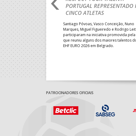
IA E SEGUE NA LUTA
PORTUGAL REPRESENTADO 
LUGAR
CINCO ATLETAS
b-18 regressou às vitórias no
Santiago Póvoas, Vasco Conceição, Nuno
 ao superar a Suécia por 32-
Marques, Miguel Figueiredo e Rodrigo Lei
garantiu uma vaga para o
participaram na iniciativa promovida pela
to do Mundo.
que reuniu alguns dos maiores talentos 
EHF EURO 2026 em Belgrado.
PATROCINADORES OFICIAIS