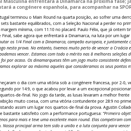
l Masculina enfrentará a Dinamarca na próxima fase; já
ntará a congénere espanhola, para acompanhar na SPO
ugal terminou o Main Round na quarta posição, ao sofrer uma derrot
 sets bastante equilibrados, com a Seleção Nacional a perder no prim
a margem mínima, com 11:10 no placard. Paulo Félix, que já ontem t
 Final, sabe agora que enfrentará a Dinamarca, na luta por um lugar 
utar os 1/4 Final com a Dinamarca, campeão europeia, e juntamente c
o nesta prova. No entanto, tivemos muito perto de vencer a Croácia e
podemos vencer. Estamos com todo o mérito nas 8 melhores seleções 
foi por acaso. Os dinamarqueses têm um jogo muito consistente defen
amos explorar ao máximo aqueles que consideramos os seus pontos me
omeçaram o dia com uma vitória sob a congénere francesa, por 2-0, 
segundo por 14:9, o que acabou por levar a um excepcional posicion
uartos-de-final. No jogo da tarde, as lusas levaram a melhor frente
ibição muito coesa, com uma vitória contundente por 28:9 no primei
stando assim um lugar nos quartos-de-final da prova. Agustin Collad
se bastante satisfeito com a performance portuguesa:
“Primeiro objet
enos para mais e teve uma excelente main round. Elas competiram co
m. Nossa principal arma tem sido a união e a luta conjunta para vencer