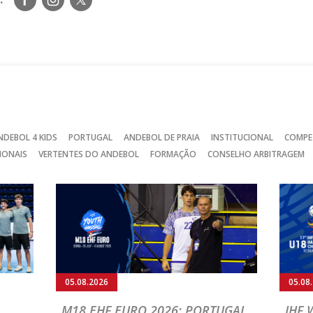
nos
nos
nos
no
no
no
Facebook
Instagram
Twitter
NDEBOL 4 KIDS
PORTUGAL
ANDEBOL DE PRAIA
INSTITUCIONAL
COMPE
IONAIS
VERTENTES DO ANDEBOL
FORMAÇÃO
CONSELHO ARBITRAGEM
05.08.2026
05.08
M18 EHF EURO 2026: PORTUGAL
IHF