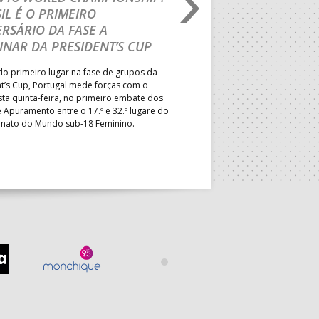
IL É O PRIMEIRO
JOÃO VAREJÃO PREL
RSÁRIO DA FASE A
CURSO INTERNACIO
INAR DA PRESIDENT’S CUP
TREINADORES NA R
o primeiro lugar na fase de grupos da
Treinador português João Var
t’s Cup, Portugal mede forças com o
integrado na EHF Experts List, 
esta quinta-feira, no primeiro embate dos
preletores convidados pela 
 Apuramento entre o 17.º e 32.º lugare do
de Andebol, em Pitești, iniciat
ato do Mundo sub-18 Feminino.
de 400 treinadores.