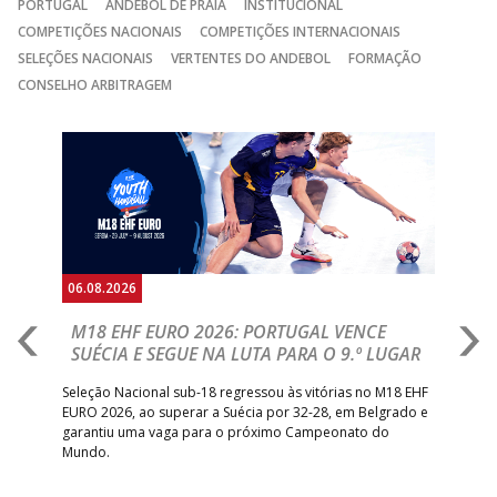
PORTUGAL
ANDEBOL DE PRAIA
INSTITUCIONAL
COMPETIÇÕES NACIONAIS
COMPETIÇÕES INTERNACIONAIS
SELEÇÕES NACIONAIS
VERTENTES DO ANDEBOL
FORMAÇÃO
CONSELHO ARBITRAGEM
Anterior
Seguin
06.08.2026
05.
M18 EHF EURO 2026: PORTUGAL VENCE
R
SUÉCIA E SEGUE NA LUTA PARA O 9.º LUGAR
R
bre
Seleção Nacional sub-18 regressou às vitórias no M18 EHF
San
EURO 2026, ao superar a Suécia por 32-28, em Belgrado e
Figu
garantiu uma vaga para o próximo Campeonato do
pro
Mundo.
tal