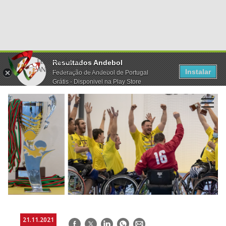
Resultados Andebol
Instalar
Federação de Andebol de Portugal
Grátis - Disponivel na Play Store
21.11.2021
Facebook
Twitter
LinkedIn
WhatsApp
E-