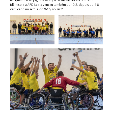
No que toca ao jogo de ACR6, o desfecho do encontro foi
idêntico e a APD Leiria venceu também por 0-2, depois do 4-8
verificado no
set
1 e do 9-16, no
set
2.