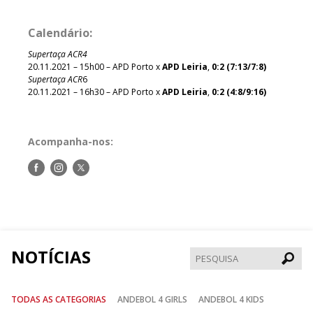
Calendário
:
Supertaça ACR4
20.11.2021 – 15h00 – APD Porto x
APD Leiria
,
0:2 (7:13/7:8)
Supertaça ACR
6
20.11.2021 – 16h30 – APD Porto x
APD Leiria
,
0:2 (4:8/9:16)
Acompanha-nos:
Siga-
Siga-
Siga-
nos
nos
nos
no
no
no
Facebook
Instagram
Twitter
NOTÍCIAS
Pesqui
TODAS AS CATEGORIAS
ANDEBOL 4 GIRLS
ANDEBOL 4 KIDS