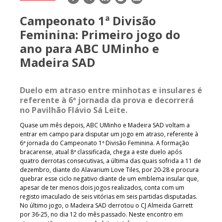
mail
Campeonato 1ª Divisão
Feminina: Primeiro jogo do
ano para ABC UMinho e
Madeira SAD
Duelo em atraso entre minhotas e insulares é
referente à 6ª jornada da prova e decorrerá
no Pavilhão Flávio Sá Leite.
Quase um mês depois, ABC UMinho e Madeira SAD voltam a
entrar em campo para disputar um jogo em atraso, referente à
6ª jornada do Campeonato 1ª Divisão Feminina. A formação
bracarense, atual 8ª classificada, chega a este duelo após
quatro derrotas consecutivas, a última das quais sofrida a 11 de
dezembro, diante do Alavarium Love Tiles, por 20-28 e procura
quebrar esse ciclo negativo diante de um emblema insular que,
apesar de ter menos dois jogos realizados, conta com um
registo imaculado de seis vitórias em seis partidas disputadas.
No último jogo, o Madeira SAD derrotou o CJ Almeida Garrett
por 36-25, no dia 12 do mês passado. Neste encontro em