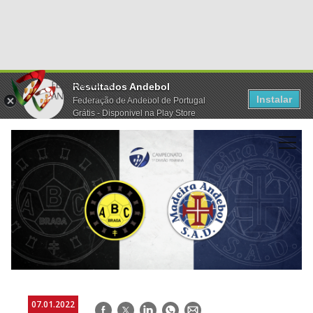
Resultados Andebol
Instalar
Federação de Andebol de Portugal
Grátis - Disponivel na Play Store
07.01.2022
Facebook
Twitter
LinkedIn
WhatsApp
E-