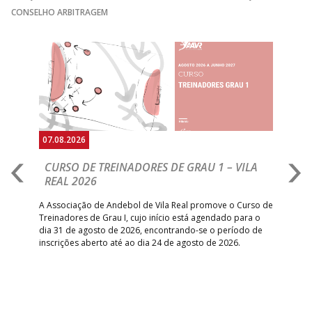
CONSELHO ARBITRAGEM
Anterior
Seguin
07.08.2026
07.
CURSO DE TREINADORES DE GRAU 1 – VILA
M
REAL 2026
N
S
A Associação de Andebol de Vila Real promove o Curso de
Treinadores de Grau I, cujo início está agendado para o
Gol
dia 31 de agosto de 2026, encontrando-se o período de
pont
inscrições aberto até ao dia 24 de agosto de 2026.
desv
foco