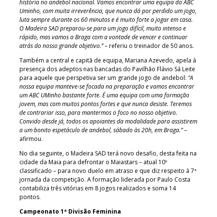
história no andebol nacional. Vamos encontrar uma equipa do ABC
Uminho, com muita irreverência, que nunca dá por perdido um jogo,
luta sempre durante os 60 minutos e é muito forte a jogar em casa.
O Madeira SAD preparou-se para um jogo difícil, muito intenso e
rápido, mas vamos a Braga com a vontade de vencer e continuar
atrás do nosso grande objetivo.”
– referiu o treinador de 50 anos.
Também a central e capitã de equipa, Mariana Azevedo, apela à
presença dos adeptos nas bancadas do Pavilhão Flávio Sá Leite
para aquele que perspetiva ser um grande jogo de andebol:
“A
nossa equipa manteve-se focada na preparação e vamos encontrar
um ABC UMinho bastante forte. É uma equipa com uma formação
jovem, mas com muitos pontos fortes e que nunca desiste. Teremos
de contrariar isso, para mantermos o foco no nosso objetivo.
Convido desde já, todos os apoiantes da modalidade para assistirem
a um bonito espetáculo de andebol, sábado às 20h, em Braga.”
–
afirmou.
No dia seguinte, o Madeira SAD terá novo desafio, desta feita na
cidade da Maia para defrontar o Maiastars – atual 10º
classificado – para novo duelo em atraso e que diz respeito à 7ª
jornada da competição. A formação liderada por Paulo Costa
contabiliza três vitórias em 8 jogos realizados e soma 14
pontos.
Campeonato 1ª Divisão Feminina