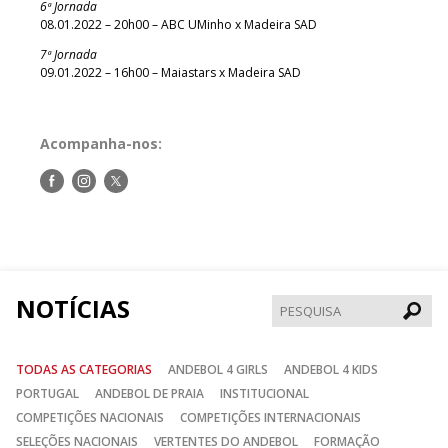
6ª Jornada
08.01.2022 – 20h00 – ABC UMinho x Madeira SAD
7ª Jornada
09.01.2022 – 16h00 – Maiastars x Madeira SAD
Acompanha-nos:
Siga-
Siga-
Siga-
nos
nos
nos
no
no
no
Facebook
Instagram
Twitter
NOTÍCIAS
Pesqui
TODAS AS CATEGORIAS
ANDEBOL 4 GIRLS
ANDEBOL 4 KIDS
PORTUGAL
ANDEBOL DE PRAIA
INSTITUCIONAL
COMPETIÇÕES NACIONAIS
COMPETIÇÕES INTERNACIONAIS
SELEÇÕES NACIONAIS
VERTENTES DO ANDEBOL
FORMAÇÃO