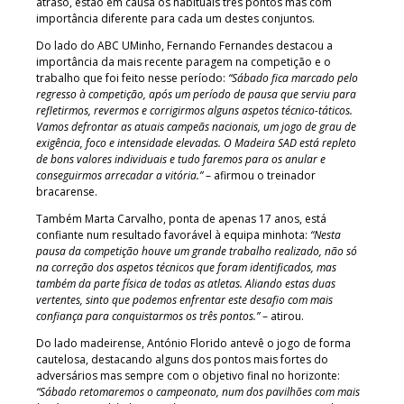
atraso, estão em causa os habituais três pontos mas com
importância diferente para cada um destes conjuntos.
Do lado do ABC UMinho, Fernando Fernandes destacou a
importância da mais recente paragem na competição e o
trabalho que foi feito nesse período:
“Sábado fica marcado pelo
regresso à competição, após um período de pausa que serviu para
refletirmos, revermos e corrigirmos alguns aspetos técnico-táticos.
Vamos defrontar as atuais campeãs nacionais, um jogo de grau de
exigência, foco e intensidade elevadas. O Madeira SAD está repleto
de bons valores individuais e tudo faremos para os anular e
conseguirmos arrecadar a vitória.”
– afirmou o treinador
bracarense.
Também Marta Carvalho, ponta de apenas 17 anos, está
confiante num resultado favorável à equipa minhota:
“Nesta
pausa da competição houve um grande trabalho realizado, não só
na correção dos aspetos técnicos que foram identificados, mas
também da parte física de todas as atletas. Aliando estas duas
vertentes, sinto que podemos enfrentar este desafio com mais
confiança para conquistarmos os três pontos.”
– atirou.
Do lado madeirense, António Florido antevê o jogo de forma
cautelosa, destacando alguns dos pontos mais fortes do
adversários mas sempre com o objetivo final no horizonte:
“Sábado retomaremos o campeonato, num dos pavilhões com mais