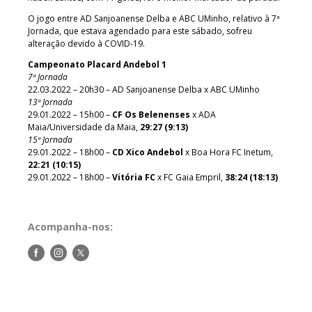
O jogo entre AD Sanjoanense Delba e ABC UMinho, relativo à 7ª
Jornada, que estava agendado para este sábado, sofreu
alteração devido à COVID-19.
Campeonato Placard Andebol 1
7ª Jornada
22.03.2022 – 20h30 – AD Sanjoanense Delba x ABC UMinho
13ª Jornada
29.01.2022 – 15h00 –
CF Os Belenenses
x ADA
Maia/Universidade da Maia,
29:27 (9:13)
15ª Jornada
29.01.2022 – 18h00 –
CD Xico Andebol
x Boa Hora FC Inetum,
22:21 (10:15)
29.01.2022 – 18h00 –
Vitória FC
x FC Gaia Empril,
38:24 (18:13)
Acompanha-nos:
Siga-
Siga-
Siga-
nos
nos
nos
no
no
no
Facebook
Instagram
Twitter