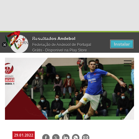
Resultados Andebol
Instalar
Federação de Andebol de Portugal
Grátis - Disponivel na Play Store
29.01.2022
Facebook
Twitter
LinkedIn
WhatsApp
E-