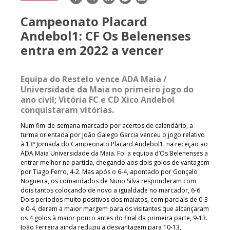
mail
Campeonato Placard
Andebol1: CF Os Belenenses
entra em 2022 a vencer
Equipa do Restelo vence ADA Maia /
Universidade da Maia no primeiro jogo do
ano civil; Vitória FC e CD Xico Andebol
conquistaram vitórias.
Num fim-de-semana marcado por acertos de calendário, a
turma orientada por João Galego Garcia venceu o jogo relativo
à 13ª Jornada do Campeonato Placard Andebol1, na receção ao
ADA Maia Universidade da Maia. Foi a equipa d’Os Belenenses a
entrar melhor na partida, chegando aos dois golos de vantagem
por Tiago Ferro, 4-2. Mas após o 6-4, apontado por Gonçalo
Nogueira, os comandados de Nuno Silva responderam com
dois tantos colocando de novo a igualdade no marcador, 6-6.
Dois períodos muito positivos dos maiatos, com parciais de 0-3
e 0-4, deram a maior margem para os visitantes que alcançaram
os 4 golos à maior pouco antes do final da primeira parte, 9-13.
João Ferreira ainda reduziu a desvantagem para 10-13,