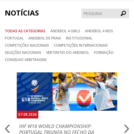
NOTÍCIAS
Pesqui
TODAS AS CATEGORIAS
ANDEBOL 4 GIRLS
ANDEBOL 4 KIDS
PORTUGAL
ANDEBOL DE PRAIA
INSTITUCIONAL
COMPETIÇÕES NACIONAIS
COMPETIÇÕES INTERNACIONAIS
SELEÇÕES NACIONAIS
VERTENTES DO ANDEBOL
FORMAÇÃO
CONSELHO ARBITRAGEM
Anterior
Seguin
07.08.2026
07.
E
IHF W18 WORLD CHAMPIONSHIP:
C
PORTUGAL TRIUNFA NO FECHO DA
R