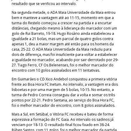
resultado que se verificou ao intervalo.
Na segunda metade, o ADA Maia Universidade da Maia entrou
bem e manteve a vantagem até ao 11-15, momento em que a
turma do Restelo começou a crescer na partida e a encurtar
distâncias, chegando mesmo à liderança do marcador com um
golo de Rui Barreto, 19-18. Hugo Rosário ainda estabeleceu a
igualdade a 21 bolas, mas um parcial de quatro golos contra
apenas 1, deu a maior margem até então para os homens da
casa, 25-22. O ADA Maia Universidade da Maia reduziu para
dois de diferença, mas foi insuficiente para voltar a estabelecer
a igualdade no marcador, acabando por sair derrotado por 29-
27. Tiago Ferro, CF Os Belenenses, foi o melhor marcador do
encontro com 10 golos assinalados em 11 tentativas.
Em Guimarães o CD Xico Andebol conquistou a primeira vitória
frente ao Boa Hora FC Inetum. Ao intervalo, a vantagem era dos
lisboetas e por uma margem de 5 bolas, 10-15. No entanto, a
turma de Pedro Correia conseguiu dar a volta e somar os três
pontos por 22-21. Pedro Santana, ao serviço do Boa Hora FC,
foi o melhor marcador do encontro, com 8 golos assinalados.
Mais a Sul, em Setúbal, o Vitória FC recebeu e bateu de forma
expressiva a formação do FC Gaia. Ao intervalo os sadinos já
venciam por 18-13. O resultado final ficou fixado em 38-24.
Rúben Santos, com 11 golos, foi o melhor marcador da partida.