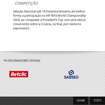
COMPETIÇÃO
A A
Trei
 que
Seleção Nacional sub-18 feminina terminou da melhor
dia
;
forma a participação no IHF W18 World Championship
insc
inar
2026, ao conquistar a President’s Cup com uma vitória
convincente sobre a Croácia, na final, por números
expressivos.
PATROCINADORES OFICIAIS
HOME
TOPO