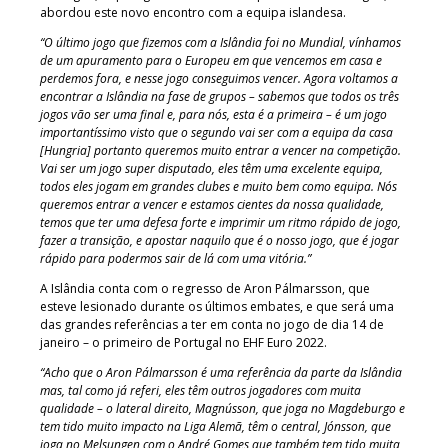
abordou este novo encontro com a equipa islandesa.
“O último jogo que fizemos com a Islândia foi no Mundial, vínhamos
de um apuramento para o Europeu em que vencemos em casa e
perdemos fora, e nesse jogo conseguimos vencer. Agora voltamos a
encontrar a Islândia na fase de grupos – sabemos que todos os três
jogos vão ser uma final e, para nós, esta é a primeira – é um jogo
importantíssimo visto que o segundo vai ser com a equipa da casa
[Hungria] portanto queremos muito entrar a vencer na competição.
Vai ser um jogo super disputado, eles têm uma excelente equipa,
todos eles jogam em grandes clubes e muito bem como equipa. Nós
queremos entrar a vencer e estamos cientes da nossa qualidade,
temos que ter uma defesa forte e imprimir um ritmo rápido de jogo,
fazer a transição, e apostar naquilo que é o nosso jogo, que é jogar
rápido para podermos sair de lá com uma vitória.”
A Islândia conta com o regresso de Aron Pálmarsson, que
esteve lesionado durante os últimos embates, e que será uma
das grandes referências a ter em conta no jogo de dia 14 de
janeiro – o primeiro de Portugal no EHF Euro 2022.
“Acho que o Aron Pálmarsson é uma referência da parte da Islândia
mas, tal como já referi, eles têm outros jogadores com muita
qualidade – o lateral direito, Magnússon, que joga no Magdeburgo e
tem tido muito impacto na Liga Alemã, têm o central, Jónsson, que
joga no Melsungen com o André Gomes que também tem tido muita