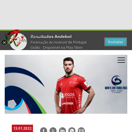
Resultados Andebol
Instalar
Federação de Andebol de Portugal
Grátis - Disponivel na Play Store
13.01.2022
Facebook
Twitter
LinkedIn
WhatsApp
E-