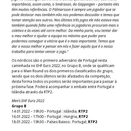
importância, assim como, o Smárason, do Göppingen – portanto eles
têm muitas referências. O Pálmarsson é sempre um jogador que se
pode destacar mas também não nos podemos descuidar e temos que
tomar atenção aos outros. Nos últimos três jogos ele não estava mas
também quando falta uma referência os jogadores procuram mais o
coletivo e às vezes até corre melhor. Da minha parte, vou tentar dar
o meu melhor e ajudar a equipa no máximo que puder para
podermos conseguir a vitória que é o mais importante. Temos que
dar o nosso melhor e pensar em nós e fazer aquilo que é o nosso
trabalho para tentar vencer o jogo.”
Os nórdicos são o primeiro adversário de Portugal nesta
caminhada no EHF Euro 2022, no Grupo B, onde se qualificam
para o Main Round os dois primeiros classificados do grupo,
sendo que os dois últimos serão afastados da competição,
desta forma todos os pontos serão importantes para passar à
próxima fase. Poderá acompanhar o embate entre Portugal e
Islândia através da RTP2.
Men’s EHF Euro 2022
Grupo B
14.01.2022 – 19h30 – Portugal : Islândia,
RTP2
16.01.2022 – 17h00 – Portugal : Hungria,
RTP2
18.01.2022 – 19h30 – Países Baixos : Portugal,
RTP2