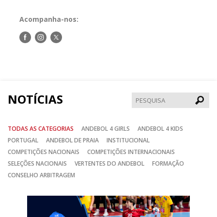
Acompanha-nos:
Siga-
Siga-
Siga-
nos
nos
nos
no
no
no
Facebook
Instagram
Twitter
NOTÍCIAS
Pesqui
TODAS AS CATEGORIAS
ANDEBOL 4 GIRLS
ANDEBOL 4 KIDS
PORTUGAL
ANDEBOL DE PRAIA
INSTITUCIONAL
COMPETIÇÕES NACIONAIS
COMPETIÇÕES INTERNACIONAIS
SELEÇÕES NACIONAIS
VERTENTES DO ANDEBOL
FORMAÇÃO
CONSELHO ARBITRAGEM
Anterior
Seguin