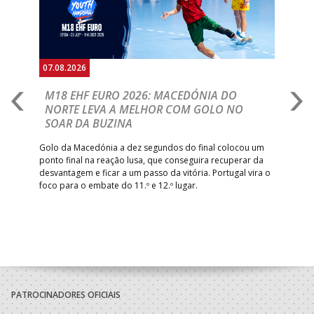
07.08.2026
06.
A
M18 EHF EURO 2026: MACEDÓNIA DO
D
NORTE LEVA A MELHOR COM GOLO NO
Com
SOAR DA BUZINA
épo
o de
arra
 o
Golo da Macedónia a dez segundos do final colocou um
de
ponto final na reação lusa, que conseguira recuperar da
desvantagem e ficar a um passo da vitória. Portugal vira o
foco para o embate do 11.º e 12.º lugar.
PATROCINADORES OFICIAIS