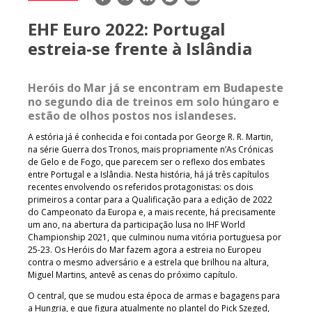
mail
EHF Euro 2022: Portugal
estreia-se frente à Islândia
Heróis do Mar já se encontram em Budapeste
no segundo dia de treinos em solo húngaro e
estão de olhos postos nos islandeses.
A estória já é conhecida e foi contada por George R. R. Martin,
na série Guerra dos Tronos, mais propriamente n’As Crónicas
de Gelo e de Fogo, que parecem ser o reflexo dos embates
entre Portugal e a Islândia. Nesta história, há já três capítulos
recentes envolvendo os referidos protagonistas: os dois
primeiros a contar para a Qualificação para a edição de 2022
do Campeonato da Europa e, a mais recente, há precisamente
um ano, na abertura da participação lusa no IHF World
Championship 2021, que culminou numa vitória portuguesa por
25-23. Os Heróis do Mar fazem agora a estreia no Europeu
contra o mesmo adversário e a estrela que brilhou na altura,
Miguel Martins, antevê as cenas do próximo capítulo.
O central, que se mudou esta época de armas e bagagens para
a Hungria, e que figura atualmente no plantel do Pick Szeged,