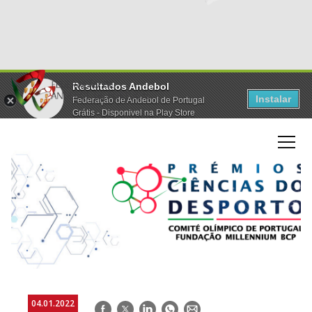
Resultados Andebol
Instalar
Federação de Andebol de Portugal
Grátis - Disponivel na Play Store
04.01.2022
Facebook
Twitter
LinkedIn
WhatsApp
E-