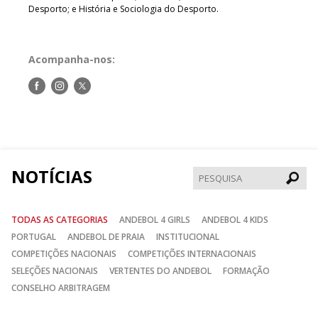
Desporto; e História e Sociologia do Desporto.
Acompanha-nos:
Siga-
Siga-
Siga-
nos
nos
nos
no
no
no
Facebook
Instagram
Twitter
NOTÍCIAS
Pesqui
TODAS AS CATEGORIAS
ANDEBOL 4 GIRLS
ANDEBOL 4 KIDS
PORTUGAL
ANDEBOL DE PRAIA
INSTITUCIONAL
COMPETIÇÕES NACIONAIS
COMPETIÇÕES INTERNACIONAIS
SELEÇÕES NACIONAIS
VERTENTES DO ANDEBOL
FORMAÇÃO
CONSELHO ARBITRAGEM