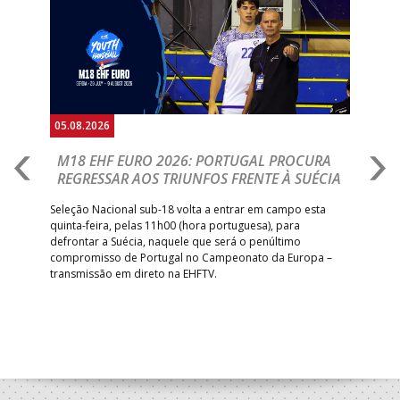
Anterior
Seguin
05.08.2026
05.
M18 EHF EURO 2026: PORTUGAL PROCURA
I
REGRESSAR AOS TRIUNFOS FRENTE À SUÉCIA
O
E
uel
Seleção Nacional sub-18 volta a entrar em campo esta
quinta-feira, pelas 11h00 (hora portuguesa), para
Depo
defrontar a Suécia, naquele que será o penúltimo
Cup,
compromisso de Portugal no Campeonato da Europa –
no 
transmissão em direto na EHFTV.
e 3