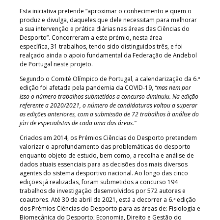
Esta iniciativa pretende “aproximar o conhecimento e quem o
produz e divulga, daqueles que dele necessitam para melhorar
a sua intervenção e prática diárias nas áreas das Ciências do
Desporto”. Concorreram a este prémio, nesta área
específica, 31 trabalhos, tendo sido distinguidos três, e foi
realçado ainda o apoio fundamental da Federação de Andebol
de Portugal neste projeto.
Segundo o Comité Olímpico de Portugal, a calendarização da 6.ª
edição foi afetada pela pandemia da COVID-19,
“mas nem por
isso o número trabalhos submetidos a concurso diminuiu. Na edição
referente a 2020/2021, o número de candidaturas voltou a superar
as edições anteriores, com a submissão de 72 trabalhos à análise do
júri de especialistas de cada uma das áreas.”
Criados em 2014, os Prémios Ciências do Desporto pretendem
valorizar o aprofundamento das problemáticas do desporto
enquanto objeto de estudo, bem como, a recolha e análise de
dados atuais essenciais para as decisões dos mais diversos
agentes do sistema desportivo nacional. Ao longo das cinco
edições já realizadas, foram submetidos a concurso 194
trabalhos de investigação desenvolvidos por 572 autores e
coautores. Até 30 de abril de 2021, está a decorrer a 6.ª edição
dos Prémios Ciências do Desporto para as áreas de: Fisiologia e
Biomecânica do Desporto; Economia, Direito e Gestão do