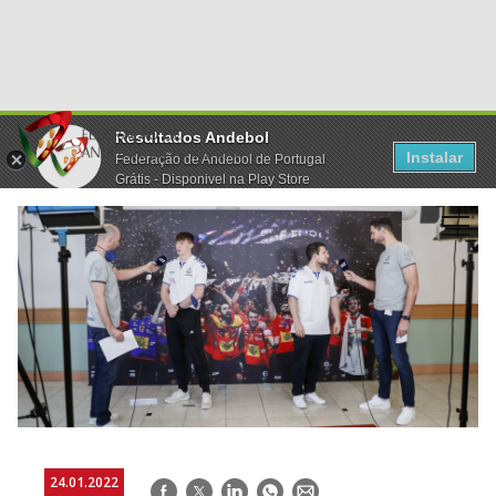
Resultados Andebol
Instalar
Federação de Andebol de Portugal
Grátis - Disponivel na Play Store
24.01.2022
Facebook
Twitter
LinkedIn
WhatsApp
E-