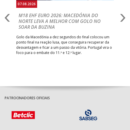
07.08.2026
06.
A
M18 EHF EURO 2026: MACEDÓNIA DO
D
NORTE LEVA A MELHOR COM GOLO NO
Com
SOAR DA BUZINA
épo
o de
arra
 o
Golo da Macedónia a dez segundos do final colocou um
de
ponto final na reação lusa, que conseguira recuperar da
desvantagem e ficar a um passo da vitória. Portugal vira o
foco para o embate do 11.º e 12.º lugar.
PATROCINADORES OFICIAIS