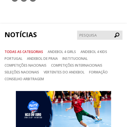
nos
nos
nos
no
no
no
Facebook
Instagram
Twitter
NOTÍCIAS
Pesqui
TODAS AS CATEGORIAS
ANDEBOL 4 GIRLS
ANDEBOL 4 KIDS
PORTUGAL
ANDEBOL DE PRAIA
INSTITUCIONAL
COMPETIÇÕES NACIONAIS
COMPETIÇÕES INTERNACIONAIS
SELEÇÕES NACIONAIS
VERTENTES DO ANDEBOL
FORMAÇÃO
CONSELHO ARBITRAGEM
Anterior
Seguin