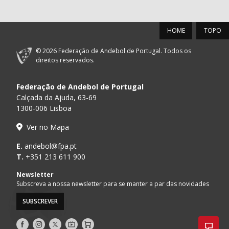
HOME
TOPO
© 2026 Federação de Andebol de Portugal. Todos os
direitos reservados.
Federação de Andebol de Portugal
Calçada da Ajuda, 63-69
1300-006 Lisboa
Ver no Mapa
E.
andebol@fpa.pt
T.
+351 213 611 900
Newsletter
Subscreva a nossa newsletter para se manter a par das novidades
SUBSCREVER
Siga-
Siga-
Siga-
AndebolTV
Loja