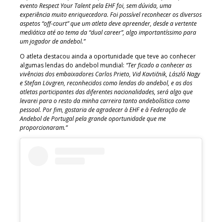
evento Respect Your Talent pela EHF foi, sem dúvida, uma
experiência muito enriquecedora. Foi possível reconhecer os diversos
aspetos “off-court” que um atleta deve apreender, desde a vertente
mediática até ao tema da “dual career”, algo importantíssimo para
um jogador de andebol.”
O atleta destacou ainda a oportunidade que teve ao conhecer
algumas lendas do andebol mundial:
“Ter ficado a conhecer as
vivências dos embaixadores Carlos Prieto, Vid Kavtičnik, László Nagy
e Stefan Lövgren, reconhecidos como lendas do andebol, e as dos
atletas participantes das diferentes nacionalidades, será algo que
levarei para o resto da minha carreira tanto andebolística como
pessoal. Por fim, gostaria de agradecer à EHF e à Federação de
Andebol de Portugal pela grande oportunidade que me
proporcionaram.”