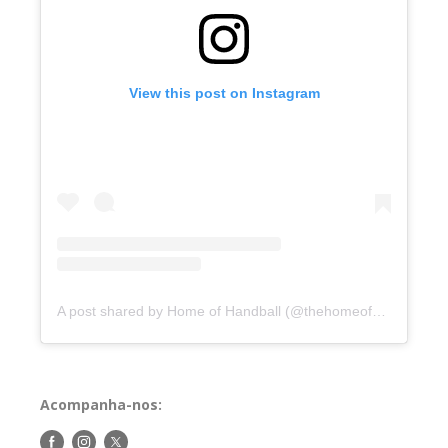
View this post on Instagram
A post shared by Home of Handball (@thehomeofhandball)
Acompanha-nos:
Siga-
Siga-
Siga-