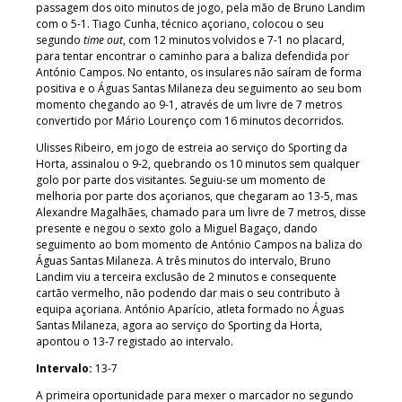
passagem dos oito minutos de jogo, pela mão de Bruno Landim
com o 5-1. Tiago Cunha, técnico açoriano, colocou o seu
segundo
time out
, com 12 minutos volvidos e 7-1 no placard,
para tentar encontrar o caminho para a baliza defendida por
António Campos. No entanto, os insulares não saíram de forma
positiva e o Águas Santas Milaneza deu seguimento ao seu bom
momento chegando ao 9-1, através de um livre de 7 metros
convertido por Mário Lourenço com 16 minutos decorridos.
Ulisses Ribeiro, em jogo de estreia ao serviço do Sporting da
Horta, assinalou o 9-2, quebrando os 10 minutos sem qualquer
golo por parte dos visitantes. Seguiu-se um momento de
melhoria por parte dos açorianos, que chegaram ao 13-5, mas
Alexandre Magalhães, chamado para um livre de 7 metros, disse
presente e negou o sexto golo a Miguel Bagaço, dando
seguimento ao bom momento de António Campos na baliza do
Águas Santas Milaneza. A três minutos do intervalo, Bruno
Landim viu a terceira exclusão de 2 minutos e consequente
cartão vermelho, não podendo dar mais o seu contributo à
equipa açoriana. António Aparício, atleta formado no Águas
Santas Milaneza, agora ao serviço do Sporting da Horta,
apontou o 13-7 registado ao intervalo.
Intervalo:
13-7
A primeira oportunidade para mexer o marcador no segundo