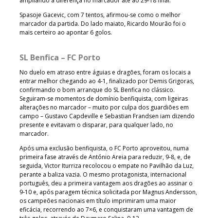
ampliando a diferença no marcador até ao 29-18 final.
Spasoje Gacevic, com 7 tentos, afirmou-se como o melhor
marcador da partida. Do lado maiato, Ricardo Mourão foi o
mais certeiro ao apontar 6 golos.
SL Benfica – FC Porto
No duelo em atraso entre águias e dragões, foram os locais a
entrar melhor chegando ao 4-1, finalizado por Demis Grigoras,
confirmando o bom arranque do SL Benfica no clássico.
Seguiram-se momentos de domínio benfiquista, com ligeiras
alterações no marcador – muito por culpa dos guardiões em
campo – Gustavo Capdeville e Sebastian Frandsen iam dizendo
presente e evitavam o disparar, para qualquer lado, no
marcador.
Após uma exclusão benfiquista, o FC Porto aproveitou, numa
primeira fase através de António Areia para reduzir, 9-8, e, de
seguida, Victor Iturriza recolocou o empate no Pavilhão da Luz,
perante a baliza vazia. O mesmo protagonista, internacional
português, deu a primeira vantagem aos dragões ao assinar o
9-10 e, após paragem técnica solicitada por Magnus Andersson,
os campeões nacionais em título imprimiram uma maior
eficácia, recorrendo ao 7×6, e conquistaram uma vantagem de