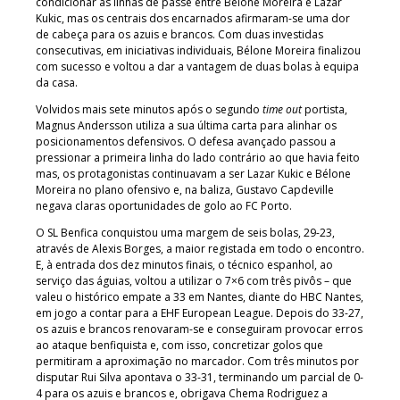
condicionar as linhas de passe entre Bélone Moreira e Lazar
Kukic, mas os centrais dos encarnados afirmaram-se uma dor
de cabeça para os azuis e brancos. Com duas investidas
consecutivas, em iniciativas individuais, Bélone Moreira finalizou
com sucesso e voltou a dar a vantagem de duas bolas à equipa
da casa.
Volvidos mais sete minutos após o segundo
time out
portista,
Magnus Andersson utiliza a sua última carta para alinhar os
posicionamentos defensivos. O defesa avançado passou a
pressionar a primeira linha do lado contrário ao que havia feito
mas, os protagonistas continuavam a ser Lazar Kukic e Bélone
Moreira no plano ofensivo e, na baliza, Gustavo Capdeville
negava claras oportunidades de golo ao FC Porto.
O SL Benfica conquistou uma margem de seis bolas, 29-23,
através de Alexis Borges, a maior registada em todo o encontro.
E, à entrada dos dez minutos finais, o técnico espanhol, ao
serviço das águias, voltou a utilizar o 7×6 com três pivôs – que
valeu o histórico empate a 33 em Nantes, diante do HBC Nantes,
em jogo a contar para a EHF European League. Depois do 33-27,
os azuis e brancos renovaram-se e conseguiram provocar erros
ao ataque benfiquista e, com isso, concretizar golos que
permitiram a aproximação no marcador. Com três minutos por
disputar Rui Silva apontava o 33-31, terminando um parcial de 0-
4 para os azuis e brancos e, obrigava Chema Rodriguez a