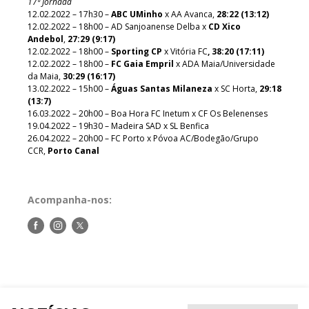
17ª Jornada
12.02.2022 – 17h30 –
ABC UMinho
x AA Avanca,
28:22 (13:12)
12.02.2022 – 18h00 – AD Sanjoanense Delba x
CD Xico
Andebol
,
27:29 (9:17)
12.02.2022 – 18h00 –
Sporting CP
x Vitória FC
, 38:20 (17:11)
12.02.2022 – 18h00 –
FC Gaia Empril
x ADA Maia/Universidade
da Maia,
30:29 (16:17)
13.02.2022 – 15h00 –
Águas Santas Milaneza
x SC Horta,
29:18
(13:7)
16.03.2022 – 20h00 – Boa Hora FC Inetum x CF Os Belenenses
19.04.2022 – 19h30 – Madeira SAD x SL Benfica
26.04.2022 – 20h00 – FC Porto x Póvoa AC/Bodegão/Grupo
CCR,
Porto Canal
Acompanha-nos:
Siga-
Siga-
Siga-
nos
nos
nos
no
no
no
Facebook
Instagram
Twitter