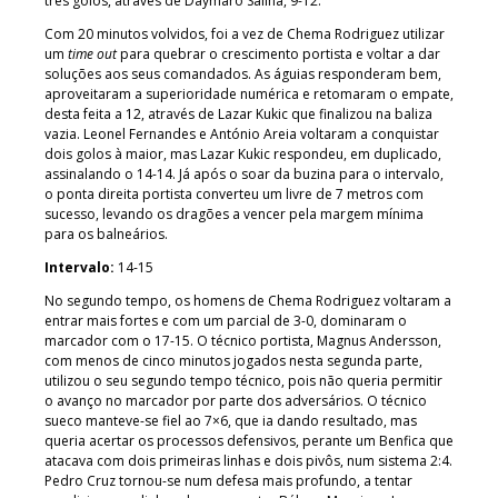
três golos, através de Daymaro Salina, 9-12.
Com 20 minutos volvidos, foi a vez de Chema Rodriguez utilizar
um
time out
para quebrar o crescimento portista e voltar a dar
soluções aos seus comandados. As águias responderam bem,
aproveitaram a superioridade numérica e retomaram o empate,
desta feita a 12, através de Lazar Kukic que finalizou na baliza
vazia. Leonel Fernandes e António Areia voltaram a conquistar
dois golos à maior, mas Lazar Kukic respondeu, em duplicado,
assinalando o 14-14. Já após o soar da buzina para o intervalo,
o ponta direita portista converteu um livre de 7 metros com
sucesso, levando os dragões a vencer pela margem mínima
para os balneários.
Intervalo:
14-15
No segundo tempo, os homens de Chema Rodriguez voltaram a
entrar mais fortes e com um parcial de 3-0, dominaram o
marcador com o 17-15. O técnico portista, Magnus Andersson,
com menos de cinco minutos jogados nesta segunda parte,
utilizou o seu segundo tempo técnico, pois não queria permitir
o avanço no marcador por parte dos adversários. O técnico
sueco manteve-se fiel ao 7×6, que ia dando resultado, mas
queria acertar os processos defensivos, perante um Benfica que
atacava com dois primeiras linhas e dois pivôs, num sistema 2:4.
Pedro Cruz tornou-se num defesa mais profundo, a tentar