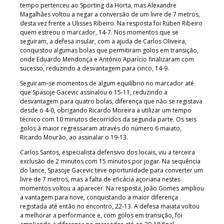
tempo pertenceu ao Sporting da Horta, mas Alexandre
Magalhães voltou a negar a conversão de um livre de 7 metros,
desta vez frente a Ulisses Ribeiro. Na resposta foi Rúben Ribeiro
quem estreou o marcador, 14-7. Nos momentos que se
seguiram, a defesa insular, com a ajuda de Carlos Oliveira,
conquistou algumas bolas que permitiram golos em transição,
onde Eduardo Mendonça e António Aparício finalizaram com
sucesso, reduzindo a desvantagem para cinco, 14-9.
Seguiram-se momentos de algum equilíbrio no marcador até
que Spasoje Gacevic assinalou o 15-11, reduzindo a
desvantagem para quatro bolas, diferença que não se registava
desde o 4-0, obrigando Ricardo Moreira a utilizar um tempo
técnico com 10 minutos decorridos da segunda parte. Os seis
golos à maior regressaram através do número 6 maiato,
Ricardo Mourão, ao assinalar o 19-13.
Carlos Santos, especialista defensivo dos locais, viu a terceira
exclusão de 2 minutos com 15 minutos por jogar. Na sequência
do lance, Spasoje Gacevic teve oportunidade para converter um
livre de 7 metros, mas a falta de eficácia açoriana nestes
momentos voltou a aparecer. Na resposta, João Gomes ampliou
a vantagem para nove, conquistando a maior diferença
registada até então no encontro, 22-13. A defesa maiata voltou
a melhorar a performance e, com golos em transição, foi