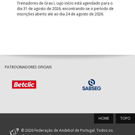
Treinadores de Grau I, cujo início está agendado para o
Gol
dia 31 de agosto de 2026, encontrando-se o período de
pont
inscrições aberto até ao dia 24 de agosto de 2026.
desv
foco
PATROCINADORES OFICIAIS
HOME
TOPO
© 2026 Federação de Andebol de Portugal. Todos os