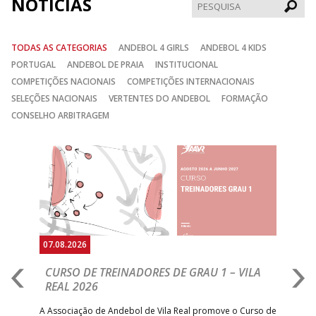
NOTÍCIAS
Pesqui
TODAS AS CATEGORIAS
ANDEBOL 4 GIRLS
ANDEBOL 4 KIDS
PORTUGAL
ANDEBOL DE PRAIA
INSTITUCIONAL
COMPETIÇÕES NACIONAIS
COMPETIÇÕES INTERNACIONAIS
SELEÇÕES NACIONAIS
VERTENTES DO ANDEBOL
FORMAÇÃO
CONSELHO ARBITRAGEM
Anterior
Seguin
07.08.2026
07.
CURSO DE TREINADORES DE GRAU 1 – VILA
M
REAL 2026
N
S
A Associação de Andebol de Vila Real promove o Curso de