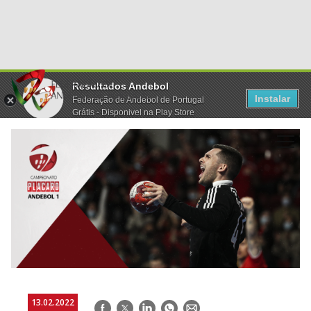
Resultados Andebol
Instalar
Federação de Andebol de Portugal
Grátis - Disponivel na Play Store
13.02.2022
Facebook
Twitter
LinkedIn
WhatsApp
E-