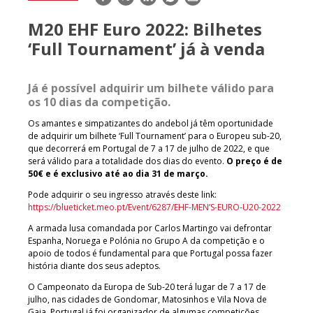
mail
M20 EHF Euro 2022: Bilhetes
‘Full Tournament’ já à venda
Já é possível adquirir um bilhete válido para
os 10 dias da competição.
Os amantes e simpatizantes do andebol já têm oportunidade
de adquirir um bilhete ‘Full Tournament’ para o Europeu sub-20,
que decorrerá em Portugal de 7 a 17 de julho de 2022, e que
será válido para a totalidade dos dias do evento.
O preço é de
50€ e é exclusivo até ao dia 31 de março.
Pode adquirir o seu ingresso através deste link:
https://blueticket.meo.pt/Event/6287/EHF-MEN’S-EURO-U20-2022
A armada lusa comandada por Carlos Martingo vai defrontar
Espanha, Noruega e Polónia no Grupo A da competição e o
apoio de todos é fundamental para que Portugal possa fazer
história diante dos seus adeptos.
O Campeonato da Europa de Sub-20 terá lugar de 7 a 17 de
julho, nas cidades de Gondomar, Matosinhos e Vila Nova de
Gaia. Portugal já foi organizador de algumas competições