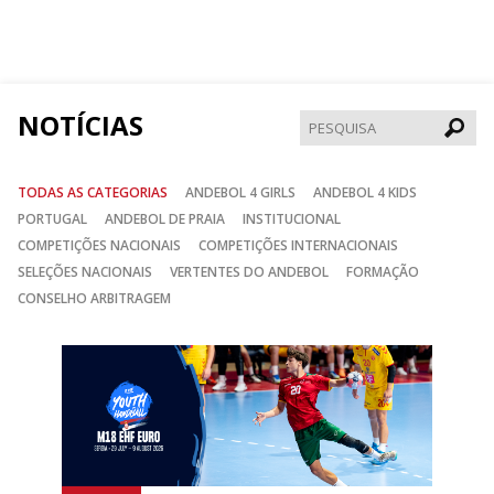
nos
nos
nos
no
no
no
Facebook
Instagram
Twitter
NOTÍCIAS
Pesqui
TODAS AS CATEGORIAS
ANDEBOL 4 GIRLS
ANDEBOL 4 KIDS
PORTUGAL
ANDEBOL DE PRAIA
INSTITUCIONAL
COMPETIÇÕES NACIONAIS
COMPETIÇÕES INTERNACIONAIS
SELEÇÕES NACIONAIS
VERTENTES DO ANDEBOL
FORMAÇÃO
CONSELHO ARBITRAGEM
Anterior
Seguin