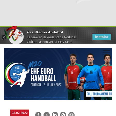
Resultados Andebol
Instalar
Federação de Andebol de Portugal
Grátis - Disponivel na Play Store
23.02.2022
Facebook
Twitter
LinkedIn
WhatsApp
E-