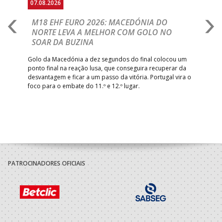
07.08.2026
06.
A
M18 EHF EURO 2026: MACEDÓNIA DO
D
NORTE LEVA A MELHOR COM GOLO NO
Com
SOAR DA BUZINA
épo
o de
arra
 o
Golo da Macedónia a dez segundos do final colocou um
de
ponto final na reação lusa, que conseguira recuperar da
desvantagem e ficar a um passo da vitória. Portugal vira o
foco para o embate do 11.º e 12.º lugar.
PATROCINADORES OFICIAIS