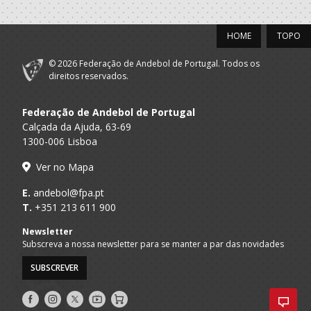
HOME
TOPO
© 2026 Federação de Andebol de Portugal. Todos os
direitos reservados.
Federação de Andebol de Portugal
Calçada da Ajuda, 63-69
1300-006 Lisboa
Ver no Mapa
E.
andebol@fpa.pt
T.
+351 213 611 900
Newsletter
Subscreva a nossa newsletter para se manter a par das novidades
SUBSCREVER
Siga-
Siga-
Siga-
AndebolTV
Loja