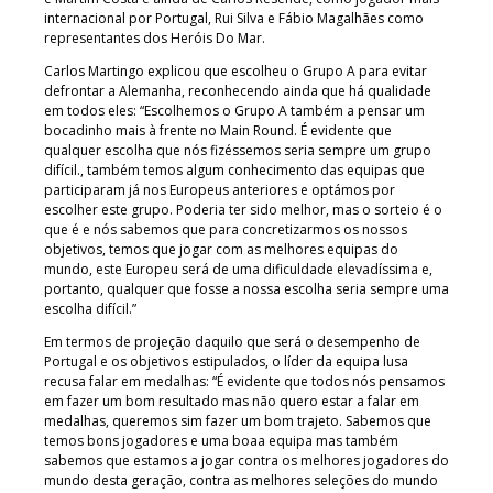
internacional por Portugal, Rui Silva e Fábio Magalhães como
representantes dos Heróis Do Mar.
Carlos Martingo explicou que escolheu o Grupo A para evitar
defrontar a Alemanha, reconhecendo ainda que há qualidade
em todos eles: “Escolhemos o Grupo A também a pensar um
bocadinho mais à frente no Main Round. É evidente que
qualquer escolha que nós fizéssemos seria sempre um grupo
difícil., também temos algum conhecimento das equipas que
participaram já nos Europeus anteriores e optámos por
escolher este grupo. Poderia ter sido melhor, mas o sorteio é o
que é e nós sabemos que para concretizarmos os nossos
objetivos, temos que jogar com as melhores equipas do
mundo, este Europeu será de uma dificuldade elevadíssima e,
portanto, qualquer que fosse a nossa escolha seria sempre uma
escolha difícil.”
Em termos de projeção daquilo que será o desempenho de
Portugal e os objetivos estipulados, o líder da equipa lusa
recusa falar em medalhas: “É evidente que todos nós pensamos
em fazer um bom resultado mas não quero estar a falar em
medalhas, queremos sim fazer um bom trajeto. Sabemos que
temos bons jogadores e uma boaa equipa mas também
sabemos que estamos a jogar contra os melhores jogadores do
mundo desta geração, contra as melhores seleções do mundo