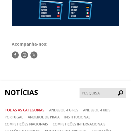
Acompanha-nos:
Siga-
Siga-
Siga-
nos
nos
nos
no
no
no
Facebook
Instagram
Twitter
NOTÍCIAS
Pesqui
TODAS AS CATEGORIAS
ANDEBOL 4 GIRLS
ANDEBOL 4 KIDS
PORTUGAL
ANDEBOL DE PRAIA
INSTITUCIONAL
COMPETIÇÕES NACIONAIS
COMPETIÇÕES INTERNACIONAIS