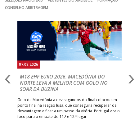
SELEÇÕES NACIONAIS
VERTENTES DO ANDEBOL
FORMAÇÃO
CONSELHO ARBITRAGEM
Anterior
Seguin
07.08.2026
06.
A
M18 EHF EURO 2026: MACEDÓNIA DO
D
NORTE LEVA A MELHOR COM GOLO NO
Com
SOAR DA BUZINA
épo
o de
arra
 o
Golo da Macedónia a dez segundos do final colocou um
de
ponto final na reação lusa, que conseguira recuperar da
desvantagem e ficar a um passo da vitória. Portugal vira o
foco para o embate do 11.º e 12.º lugar.