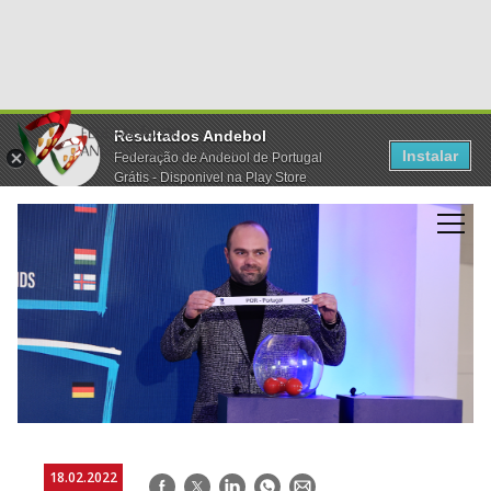
Resultados Andebol
Instalar
Federação de Andebol de Portugal
Grátis - Disponivel na Play Store
18.02.2022
Facebook
Twitter
LinkedIn
WhatsApp
E-