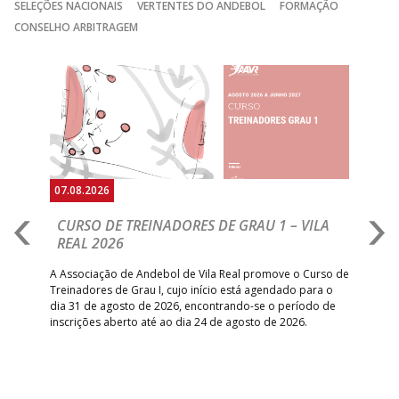
SELEÇÕES NACIONAIS
VERTENTES DO ANDEBOL
FORMAÇÃO
CONSELHO ARBITRAGEM
Anterior
Seguin
07.08.2026
07.
CURSO DE TREINADORES DE GRAU 1 – VILA
M
REAL 2026
N
S
A Associação de Andebol de Vila Real promove o Curso de
Treinadores de Grau I, cujo início está agendado para o
Gol
dia 31 de agosto de 2026, encontrando-se o período de
pont
inscrições aberto até ao dia 24 de agosto de 2026.
desv
foco