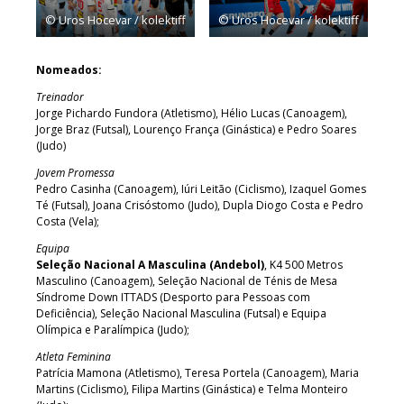
© Uros Hocevar / kolektiff
© Uros Hocevar / kolektiff
Nomeados:
Treinador
Jorge Pichardo Fundora (Atletismo), Hélio Lucas (Canoagem),
Jorge Braz (Futsal), Lourenço França (Ginástica) e Pedro Soares
(Judo)
Jovem Promessa
Pedro Casinha (Canoagem), Iúri Leitão (Ciclismo), Izaquel Gomes
Té (Futsal), Joana Crisóstomo (Judo), Dupla Diogo Costa e Pedro
Costa (Vela);
Equipa
Seleção Nacional A Masculina (Andebol)
, K4 500 Metros
Masculino (Canoagem), Seleção Nacional de Ténis de Mesa
Síndrome Down ITTADS (Desporto para Pessoas com
Deficiência), Seleção Nacional Masculina (Futsal) e Equipa
Olímpica e Paralímpica (Judo);
Atleta Feminina
Patrícia Mamona (Atletismo), Teresa Portela (Canoagem), Maria
Martins (Ciclismo), Filipa Martins (Ginástica) e Telma Monteiro