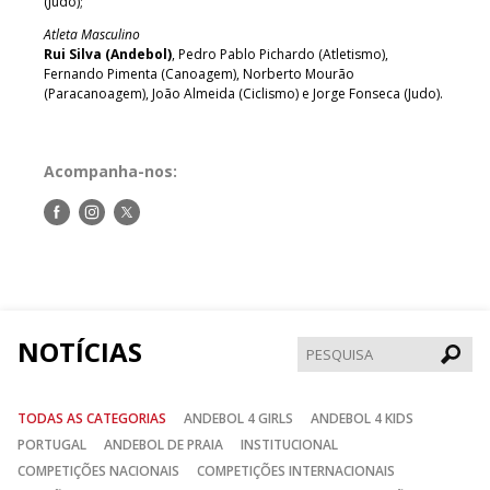
(Judo);
Atleta Masculino
Rui Silva (Andebol)
, Pedro Pablo Pichardo (Atletismo),
Fernando Pimenta (Canoagem), Norberto Mourão
(Paracanoagem), João Almeida (Ciclismo) e Jorge Fonseca (Judo).
Acompanha-nos:
Siga-
Siga-
Siga-
nos
nos
nos
no
no
no
Facebook
Instagram
Twitter
NOTÍCIAS
Pesqui
TODAS AS CATEGORIAS
ANDEBOL 4 GIRLS
ANDEBOL 4 KIDS
PORTUGAL
ANDEBOL DE PRAIA
INSTITUCIONAL
COMPETIÇÕES NACIONAIS
COMPETIÇÕES INTERNACIONAIS