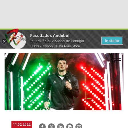
Resultados Andebol
Instalar
Federação de Andebol de Portugal
Grátis - Disponivel na Play Store
11.02.2022
Facebook
Twitter
LinkedIn
WhatsApp
E-