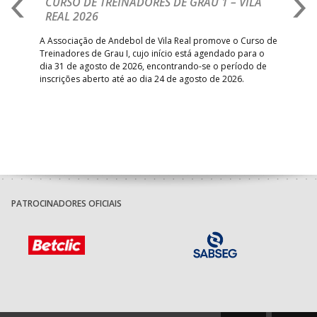
CURSO DE TREINADORES DE GRAU 1 – VILA
M
REAL 2026
N
S
A Associação de Andebol de Vila Real promove o Curso de
Treinadores de Grau I, cujo início está agendado para o
Gol
dia 31 de agosto de 2026, encontrando-se o período de
pont
inscrições aberto até ao dia 24 de agosto de 2026.
desv
foco
PATROCINADORES OFICIAIS