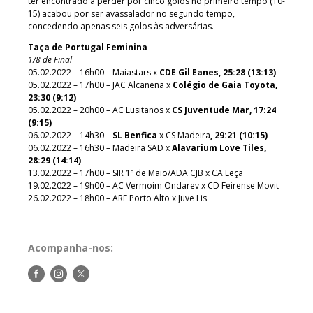
ter encontrado a perder por cinco golos no primeiro tempo (10-
15) acabou por ser avassalador no segundo tempo,
concedendo apenas seis golos às adversárias.
Taça de Portugal Feminina
1/8 de Final
05.02.2022 – 16h00 – Maiastars x
CDE Gil Eanes, 25:28 (13:13)
05.02.2022 – 17h00 – JAC Alcanena x
Colégio de Gaia Toyota,
23:30 (9:12)
05.02.2022 – 20h00 – AC Lusitanos x
CS Juventude Mar, 17:24
(9:15)
06.02.2022 – 14h30 –
SL Benfica
x CS Madeira
, 29:21 (10:15)
06.02.2022 – 16h30 – Madeira SAD x
Alavarium Love Tiles,
28:29 (14:14)
13.02.2022 – 17h00 – SIR 1º de Maio/ADA CJB x CA Leça
19.02.2022 – 19h00 – AC Vermoim Ondarev x CD Feirense Movit
26.02.2022 – 18h00 – ARE Porto Alto x Juve Lis
Acompanha-nos:
Siga-
Siga-
Siga-
nos
nos
nos
no
no
no