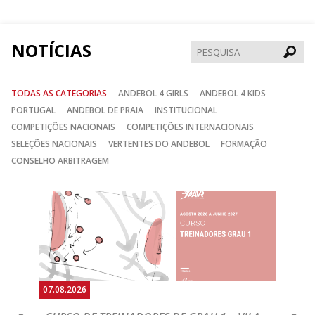
Facebook
Instagram
Twitter
NOTÍCIAS
Pesqui
TODAS AS CATEGORIAS
ANDEBOL 4 GIRLS
ANDEBOL 4 KIDS
PORTUGAL
ANDEBOL DE PRAIA
INSTITUCIONAL
COMPETIÇÕES NACIONAIS
COMPETIÇÕES INTERNACIONAIS
SELEÇÕES NACIONAIS
VERTENTES DO ANDEBOL
FORMAÇÃO
CONSELHO ARBITRAGEM
Anterior
Seguin
07.08.2026
07.