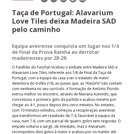
mail
Taça de Portugal: Alavarium
Love Tiles deixa Madeira SAD
pelo caminho
Equipa aveirense conquista um lugar nos 1/4
de Final da Prova Rainha ao derrotar
madeirenses por 28-29.
O Pavilhão do Funchal recebeu o embate entre Madeira SAD e
Alavarium Love Tiles, referente aos 1/8 de Final da Taça de
Portugal, com a equipa da casa a ter o estatuto de maior
detentora do troféu (19), ao passo que, as “AlaGirls” não contam
com nenhuma no seu currículo. A formação de António Florido
entrou melhor no encontro, através de Mariana Azevedo, que
concretizou o primeiro golo da partida e acabou mesmo por
chegar ao 4-1, pouco depois dos cinco minutos. No entanto,
com 10 minutos volvidos, começou a recuperação aveirense
que transformou um resultado de 7-4, favorável à equipa da
casa, num 7-8, com um parcial de quatro golos sem resposta. O
empate voltaria a surgir, de imediato, mas o Alavarium
reconquistou dois golos à maior e acabou por os manter até