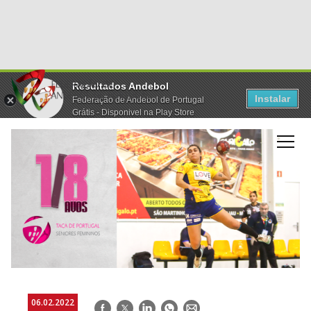
Resultados Andebol
Instalar
Federação de Andebol de Portugal
Grátis - Disponivel na Play Store
06.02.2022
Facebook
Twitter
LinkedIn
WhatsApp
E-