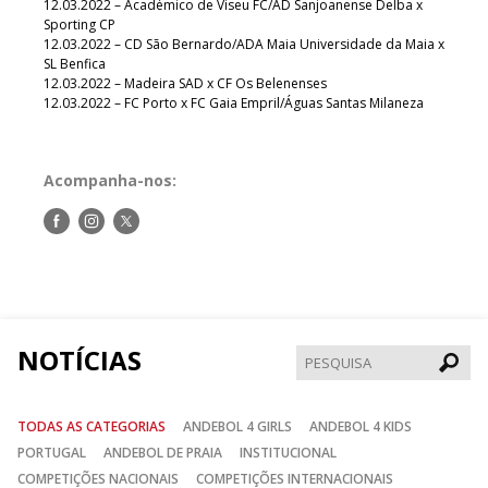
12.03.2022 – Académico de Viseu FC/AD Sanjoanense Delba x
Sporting CP
12.03.2022 – CD São Bernardo/ADA Maia Universidade da Maia x
SL Benfica
12.03.2022 – Madeira SAD x CF Os Belenenses
12.03.2022 – FC Porto x FC Gaia Empril/Águas Santas Milaneza
Acompanha-nos:
Siga-
Siga-
Siga-
nos
nos
nos
no
no
no
Facebook
Instagram
Twitter
NOTÍCIAS
Pesqui
TODAS AS CATEGORIAS
ANDEBOL 4 GIRLS
ANDEBOL 4 KIDS
PORTUGAL
ANDEBOL DE PRAIA
INSTITUCIONAL
COMPETIÇÕES NACIONAIS
COMPETIÇÕES INTERNACIONAIS