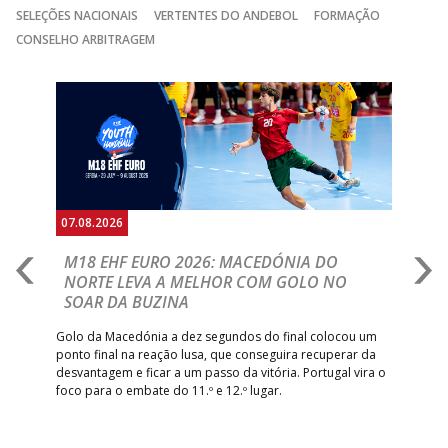
SELEÇÕES NACIONAIS
VERTENTES DO ANDEBOL
FORMAÇÃO
CONSELHO ARBITRAGEM
Anterior
Seguin
07.08.2026
06.
A
M18 EHF EURO 2026: MACEDÓNIA DO
D
NORTE LEVA A MELHOR COM GOLO NO
Com
SOAR DA BUZINA
épo
o de
arra
 o
Golo da Macedónia a dez segundos do final colocou um
de
ponto final na reação lusa, que conseguira recuperar da
desvantagem e ficar a um passo da vitória. Portugal vira o
foco para o embate do 11.º e 12.º lugar.