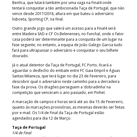
Benfica, que lutará também por uma vaga na Final4 onde
tentará conquistar a tão ambicionada Taça de Portugal, que não
vence desde 2017/2018, altura em que bateu o adversário
lisboeta, Sporting CP, na final.
Outro grande jogo que valerá um acesso para a Final4 será
entre Madeira SAD e CF Os Belenenses, no Funchal, onde o fator
casa poderá ser determinante para a conquista de um lugar na
fase seguinte, no entanto, a equipa de João Galego Garcia tudo
fará para ultrapassar o adversário e conquistar o seu bilhete
dourado.
Já o atual detentor da Taça de Portugal, FC Porto, ficará a
aguardar o desfecho do embate entre FC Gaia Empril e Águas
Santas Milaneza, que terá lugar no dia 23 de Fevereiro, para
descobrir qual o adversário neste caminho para a derradeira
fase da prova. Os dragões perseguem a ‘dobradinha’ na
competição que venceram o ano passado, em Pinhel.
A marcação de campos e horas será até ao dia 15 de Fevereiro,
quanto às marcações provisórias, as mesmas deverão ser feitas
por e-mail. Os 1/4 de Final da Taça de Portugal estão
agendados para dia 12 de Março.
Taça de Portugal
1/4 de Final