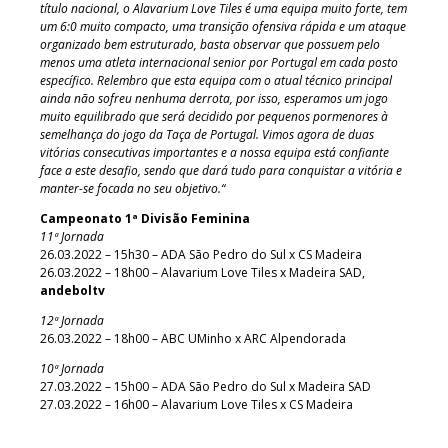
título nacional, o Alavarium Love Tiles é uma equipa muito forte, tem
um 6:0 muito compacto, uma transição ofensiva rápida e um ataque
organizado bem estruturado, basta observar que possuem pelo
menos uma atleta internacional senior por Portugal em cada posto
específico. Relembro que esta equipa com o atual técnico principal
ainda não sofreu nenhuma derrota, por isso, esperamos um jogo
muito equilibrado que será decidido por pequenos pormenores à
semelhança do jogo da Taça de Portugal. Vimos agora de duas
vitórias consecutivas importantes e a nossa equipa está confiante
face a este desafio, sendo que dará tudo para conquistar a vitória e
manter-se focada no seu objetivo.“
Campeonato 1ª Divisão Feminina
11ª Jornada
26.03.2022 – 15h30 –
ADA São Pedro do Sul x CS Madeira
26.03.2022 – 18h00 –
Alavarium Love Tiles x Madeira SAD,
andeboltv
12ª Jornada
26.03.2022 – 18h00 –
ABC UMinho x ARC Alpendorada
10ª Jornada
27.03.2022 – 15h00 – ADA São Pedro do Sul x Madeira SAD
27.03.2022 – 16h00 – Alavarium Love Tiles x CS Madeira