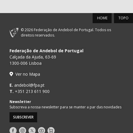
HOME
TOPO
© 2026 Federação de Andebol de Portugal. Todos os
direitos reservados.
Federação de Andebol de Portugal
Calçada da Ajuda, 63-69
1300-006 Lisboa
Ver no Mapa
E.
andebol@fpa.pt
T.
+351 213 611 900
Newsletter
Subscreva a nossa newsletter para se manter a par das novidades
SUBSCREVER
Siga-
Siga-
Siga-
AndebolTV
Loja