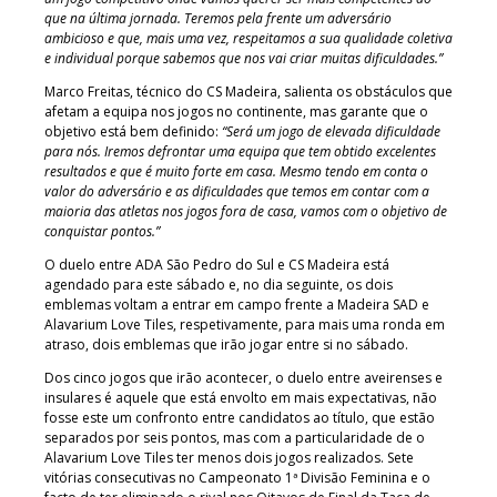
que na última jornada. Teremos pela frente um adversário
ambicioso e que, mais uma vez, respeitamos a sua qualidade coletiva
e individual porque sabemos que nos vai criar muitas dificuldades.”
Marco Freitas, técnico do CS Madeira, salienta os obstáculos que
afetam a equipa nos jogos no continente, mas garante que o
objetivo está bem definido:
“Será um jogo de elevada dificuldade
para nós. Iremos defrontar uma equipa que tem obtido excelentes
resultados e que é muito forte em casa. Mesmo tendo em conta o
valor do adversário e as dificuldades que temos em contar com a
maioria das atletas nos jogos fora de casa, vamos com o objetivo de
conquistar pontos.”
O duelo entre ADA São Pedro do Sul e CS Madeira está
agendado para este sábado e, no dia seguinte, os dois
emblemas voltam a entrar em campo frente a Madeira SAD e
Alavarium Love Tiles, respetivamente, para mais uma ronda em
atraso, dois emblemas que irão jogar entre si no sábado.
Dos cinco jogos que irão acontecer, o duelo entre aveirenses e
insulares é aquele que está envolto em mais expectativas, não
fosse este um confronto entre candidatos ao título, que estão
separados por seis pontos, mas com a particularidade de o
Alavarium Love Tiles ter menos dois jogos realizados. Sete
vitórias consecutivas no Campeonato 1ª Divisão Feminina e o