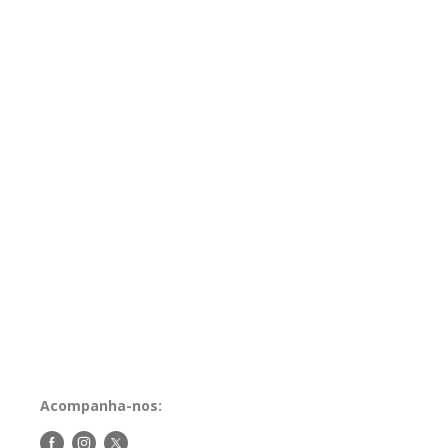
Acompanha-nos:
Siga-
Siga-
Siga-