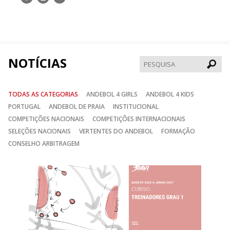
nos
nos
nos
no
no
no
Facebook
Instagram
Twitter
NOTÍCIAS
Pesqui
TODAS AS CATEGORIAS
ANDEBOL 4 GIRLS
ANDEBOL 4 KIDS
PORTUGAL
ANDEBOL DE PRAIA
INSTITUCIONAL
COMPETIÇÕES NACIONAIS
COMPETIÇÕES INTERNACIONAIS
SELEÇÕES NACIONAIS
VERTENTES DO ANDEBOL
FORMAÇÃO
CONSELHO ARBITRAGEM
Anterior
Seguin