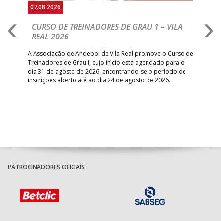
07.08.2026
07.
CURSO DE TREINADORES DE GRAU 1 – VILA
M
REAL 2026
N
S
A Associação de Andebol de Vila Real promove o Curso de
Treinadores de Grau I, cujo início está agendado para o
Gol
dia 31 de agosto de 2026, encontrando-se o período de
pont
inscrições aberto até ao dia 24 de agosto de 2026.
desv
foco
PATROCINADORES OFICIAIS