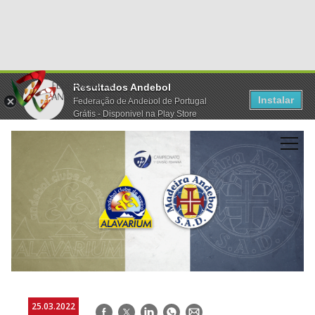
Resultados Andebol
Instalar
Federação de Andebol de Portugal
Grátis - Disponivel na Play Store
25.03.2022
Facebook
Twitter
LinkedIn
WhatsApp
E-