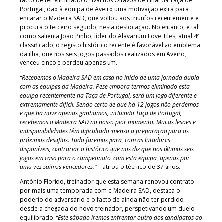
facto de ter eliminado o rival nos Oitavos de Final da Taça de
Portugal, dão à equipa de Aveiro uma motivação extra para
encarar o Madeira SAD, que voltou aos triunfos recentemente e
procura o terceiro seguido, nesta deslocação. No entanto, e tal
como salienta João Pinho, líder do Alavarium Love Tiles, atual 4º
classificado, o registo histórico recente é favorável ao emblema
da ilha, que nos seis jogos passados realizados em Aveiro,
venceu cinco e perdeu apenas um.
“Recebemos o Madeira SAD em casa no início de uma jornada dupla
com as equipas da Madeira. Pese embora termos eliminado esta
equipa recentemente na Taça de Portugal, será um jogo diferente e
extremamente difícil. Sendo certo de que há 12 jogos não perdemos
e que há nove apenas ganhamos, incluindo Taça de Portugal,
recebemos o Madeira SAD no nosso pior momento. Muitas lesões e
indisponibilidades têm dificultado imenso a preparação para os
próximos desafios. Tudo faremos para, com as lutadoras
disponíveis, contrariar o histórico que nos diz que nos últimos seis
jogos em casa para o campeonato, com esta equipa, apenas por
uma vez saímos vencedores.”
– atirou o técnico de 37 anos.
António Florido, treinador que esta semana renovou contrato
por mais uma temporada com o Madeira SAD, destaca o
poderio do adversário e o facto de ainda não ter perdido
desde a chegada do novo treinador, perspetivando um duelo
equilibrado:
“Este sábado iremos enfrentar outro dos candidatos ao