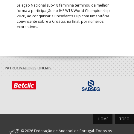
Trei
 que
Seleção Nacional sub-18 feminina terminou da melhor
dia
;
forma a participação no IHF W18 World Championship
insc
inar
2026, ao conquistar a President’s Cup com uma vitória
convincente sobre a Croácia, na final, por números
expressivos.
PATROCINADORES OFICIAIS
HOME
TOPO
© 2026 Federação de Andebol de Portugal. Todos os