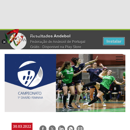
Resultados Andebol
Instalar
Federação de Andebol de Portugal
Grátis - Disponivel na Play Store
30.03.2022
Facebook
Twitter
LinkedIn
WhatsApp
E-