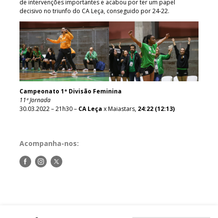
de intervenções importantes e acabou por ter um papel
decisivo no triunfo do CA Leça, conseguido por 24-22.
Campeonato 1ª Divisão Feminina
11ª Jornada
30.03.2022 – 21h30 –
CA Leça
x Maiastars,
24:22 (12:13)
Acompanha-nos:
Siga-
Siga-
Siga-
nos
nos
nos
no
no
no
Facebook
Instagram
Twitter