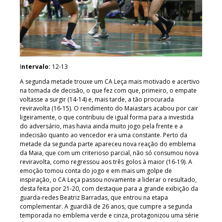
I
ntervalo:
12-13
A segunda metade trouxe um CA Leça mais motivado e acertivo
na tomada de decisão, o que fez com que, primeiro, o empate
voltasse a surgir (14-14) e, mais tarde, a tão procurada
reviravolta (16-15). O rendimento do Maiastars acabou por cair
ligeiramente, o que contribuiu de igual forma para a investida
do adversário, mas havia ainda muito jogo pela frente e a
indecisão quanto ao vencedor era uma constante. Perto da
metade da segunda parte apareceu nova reação do emblema
da Maia, que com um criterioso parcial, não só consumou nova
reviravolta, como regressou aos três golos à maior (16-19). A
emoção tomou conta do jogo e em mais um golpe de
inspiração, o CA Leça passou novamente a liderar o resultado,
desta feita por 21-20, com destaque para a grande exibição da
guarda-redes Beatriz Barradas, que entrou na etapa
complementar. A guardiã de 26 anos, que cumpre a segunda
temporada no emblema verde e cinza, protagonizou uma série