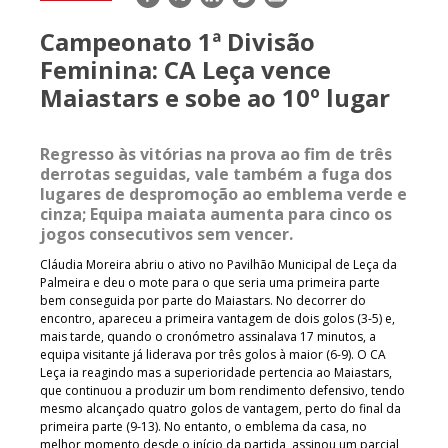
mail
Campeonato 1ª Divisão
Feminina: CA Leça vence
Maiastars e sobe ao 10º lugar
Regresso às vitórias na prova ao fim de três
derrotas seguidas, vale também a fuga dos
lugares de despromoção ao emblema verde e
cinza; Equipa maiata aumenta para cinco os
jogos consecutivos sem vencer.
Cláudia Moreira abriu o ativo no Pavilhão Municipal de Leça da
Palmeira e deu o mote para o que seria uma primeira parte
bem conseguida por parte do Maiastars. No decorrer do
encontro, apareceu a primeira vantagem de dois golos (3-5) e,
mais tarde, quando o cronómetro assinalava 17 minutos, a
equipa visitante já liderava por três golos à maior (6-9). O CA
Leça ia reagindo mas a superioridade pertencia ao Maiastars,
que continuou a produzir um bom rendimento defensivo, tendo
mesmo alcançado quatro golos de vantagem, perto do final da
primeira parte (9-13). No entanto, o emblema da casa, no
melhor momento desde o início da partida, assinou um parcial