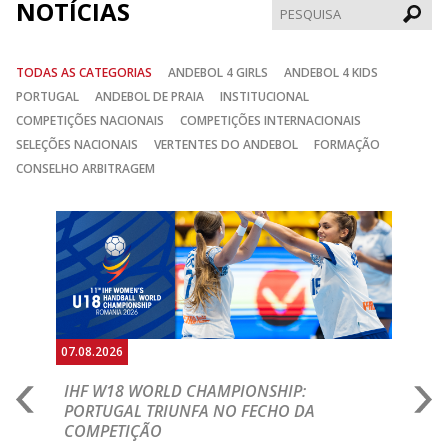
NOTÍCIAS
Pesqui
TODAS AS CATEGORIAS
ANDEBOL 4 GIRLS
ANDEBOL 4 KIDS
PORTUGAL
ANDEBOL DE PRAIA
INSTITUCIONAL
COMPETIÇÕES NACIONAIS
COMPETIÇÕES INTERNACIONAIS
SELEÇÕES NACIONAIS
VERTENTES DO ANDEBOL
FORMAÇÃO
CONSELHO ARBITRAGEM
Anterior
Seguin
07.08.2026
07.
E
IHF W18 WORLD CHAMPIONSHIP:
C
PORTUGAL TRIUNFA NO FECHO DA
R
COMPETIÇÃO
A A