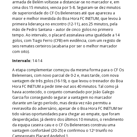
armada de Belém voltasse a distanciar-se no marcador e, em
cima dos 15 minutos, vencia por 5-8. Seguiram-se dez minutos
de superioridade do CF Os Belenenses até que apareceu a
maior e melhor investida do Boa Hora FC INETUM, que levou à
primeira liderança no encontro (12-11), aos 25 minutos, pela
mão de Pedro Santana – autor de cinco golos no primeiro
tempo. Ao intervalo, o placard assinalava uma igualdade a 14
golos, com Tiago Ferro (CFB) em evidência, com um registo de
seis remates certeiros (acabaria por ser o melhor marcador
com oito).
Intervalo:
14-14
A etapa complementar começou da mesma forma para o CF Os
Belenenses, com novo parcial de 0-2 e, mais tarde, com nova
vantagem de três golos (16-19), o que levou o treinador do Boa
Hora FC INETUM a pedir
time-out
aos 40 minutos. Tal como já
havia acontecido, o conjunto comandado por João Galego
Garcia foi conseguindo segurar a vantagem no marcador
durante um largo período, mas desta vez não permitiu a
reviravolta do adversário, apesar de o Boa Hora FC INETUM ter
tido várias oportunidades para chegar ao empate, que foram
desperdiçadas. Já dentro dos últimos 10 minutos, o rendimento
da equipa caseira caiu e o CF Os Belenenses construiu uma
vantagem confortável (20-25) e confirmou o 12º triunfo no
Campeonato Placard Andebol 1.