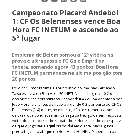
mail
Campeonato Placard Andebol
1: CF Os Belenenses vence Boa
Hora FC INETUM e ascende ao
5º lugar
Emblema de Belém somou a 12ª vitória na
prova e ultrapassa o FC Gaia Empril na
tabela, somando agora 43 pontos; Boa Hora
FC INETUM permanece na última posição com
20 pontos.
Foi o conjunto visitante a abrir o ativo no Pavilhão Fernando
Tavares, casa do Boa Hora FC INETUM, e a chegar ao 0-2 dentro
dos primeiros dois minutos. Respondeu a equipa orientada por
João Florêncio, antes de novo parcial de 0-2 por parte do CF Os
Belenenses (1-4) o que, no entanto, não fez tremer os homens
da casa, que concretizaram de seguida três golos sem resposta,
voltando a colocar tudo empatado (4-4) e trazendo a perspetiva
de que o jogo seria equilibrado daí em diante. Mas alguma
precipitação no ataque do Boa Hora FC INETUM, permitiu que a