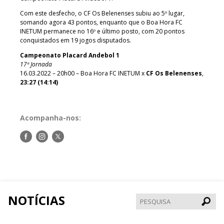
Com este desfecho, o CF Os Belenenses subiu ao 5º lugar,
somando agora 43 pontos, enquanto que o Boa Hora FC
INETUM permanece no 16º e último posto, com 20 pontos
conquistados em 19 jogos disputados.
Campeonato Placard Andebol 1
17ª Jornada
16.03.2022 – 20h00 – Boa Hora FC INETUM x
CF Os Belenenses
,
23:27 (14:14)
Acompanha-nos:
Siga-
Siga-
Siga-
nos
nos
nos
no
no
no
Facebook
Instagram
Twitter
NOTÍCIAS
Pesqui