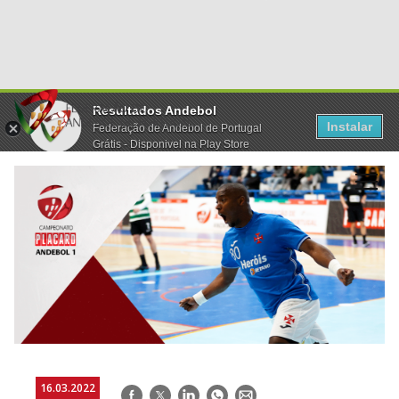
Resultados Andebol
Instalar
Federação de Andebol de Portugal
Grátis - Disponivel na Play Store
16.03.2022
Facebook
Twitter
LinkedIn
WhatsApp
E-