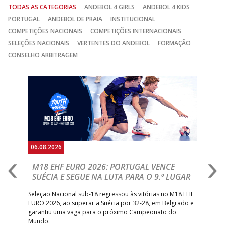
TODAS AS CATEGORIAS
ANDEBOL 4 GIRLS
ANDEBOL 4 KIDS
PORTUGAL
ANDEBOL DE PRAIA
INSTITUCIONAL
COMPETIÇÕES NACIONAIS
COMPETIÇÕES INTERNACIONAIS
SELEÇÕES NACIONAIS
VERTENTES DO ANDEBOL
FORMAÇÃO
CONSELHO ARBITRAGEM
Anterior
Seguin
06.08.2026
05.
M18 EHF EURO 2026: PORTUGAL VENCE
R
SUÉCIA E SEGUE NA LUTA PARA O 9.º LUGAR
R
bre
Seleção Nacional sub-18 regressou às vitórias no M18 EHF
San
EURO 2026, ao superar a Suécia por 32-28, em Belgrado e
Figu
garantiu uma vaga para o próximo Campeonato do
pro
Mundo.
tal