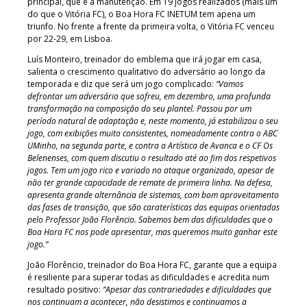
principal, que é a manutenção. Em 19 jogos realizados (mais um
do que o Vitória FC), o Boa Hora FC INETUM tem apena um
triunfo. No frente a frente da primeira volta, o Vitória FC venceu
por 22-29, em Lisboa.
Luís Monteiro, treinador do emblema que irá jogar em casa,
salienta o crescimento qualitativo do adversário ao longo da
temporada e diz que será um jogo complicado:
“Vamos
defrontar um adversário que sofreu, em dezembro, uma profunda
transformação na composição do seu plantel. Passou por um
período natural de adaptação e, neste momento, já estabilizou o seu
jogo, com exibições muito consistentes, nomeadamente contra o ABC
UMinho, na segunda parte, e contra a Artística de Avanca e o CF Os
Belenenses, com quem discutiu o resultado até ao fim dos respetivos
jogos. Tem um jogo rico e variado no ataque organizado, apesar de
não ter grande capacidade de remate de primeira linha. Na defesa,
apresenta grande alternância de sistemas, com bom aproveitamento
das fases de transição, que são caraterísticas das equipas orientadas
pelo Professor João Florêncio.
Sabemos bem das dificuldades que o
Boa Hora FC nos pode apresentar, mas queremos muito ganhar este
jogo.
“
João Florêncio, treinador do Boa Hora FC, garante que a equipa
é resiliente para superar todas as dificuldades e acredita num
resultado positivo:
“Apesar das contrariedades e dificuldades que
nos continuam a acontecer, não desistimos e continuamos a