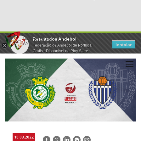
Resultados Andebol
Instalar
Federação de Andebol de Portugal
Grátis - Disponivel na Play Store
18.03.2022
Facebook
Twitter
LinkedIn
WhatsApp
E-