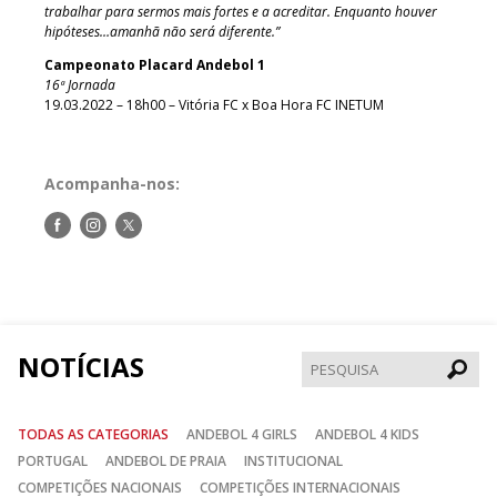
trabalhar para sermos mais fortes e a acreditar. Enquanto houver
hipóteses…amanhã não será diferente.”
Campeonato Placard Andebol 1
16ª Jornada
19.03.2022 – 18h00 – Vitória FC x Boa Hora FC INETUM
Acompanha-nos:
Siga-
Siga-
Siga-
nos
nos
nos
no
no
no
Facebook
Instagram
Twitter
NOTÍCIAS
Pesqui
TODAS AS CATEGORIAS
ANDEBOL 4 GIRLS
ANDEBOL 4 KIDS
PORTUGAL
ANDEBOL DE PRAIA
INSTITUCIONAL
COMPETIÇÕES NACIONAIS
COMPETIÇÕES INTERNACIONAIS