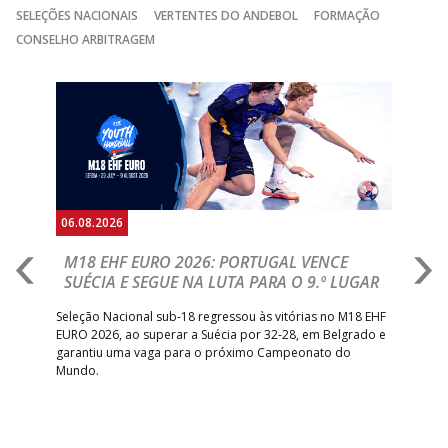
SELEÇÕES NACIONAIS
VERTENTES DO ANDEBOL
FORMAÇÃO
CONSELHO ARBITRAGEM
Anterior
Seguin
06.08.2026
05.
M18 EHF EURO 2026: PORTUGAL VENCE
R
SUÉCIA E SEGUE NA LUTA PARA O 9.º LUGAR
R
bre
Seleção Nacional sub-18 regressou às vitórias no M18 EHF
San
EURO 2026, ao superar a Suécia por 32-28, em Belgrado e
Figu
garantiu uma vaga para o próximo Campeonato do
pro
Mundo.
tal