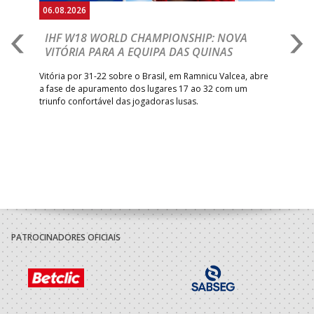
06.08.2026
06.
IHF W18 WORLD CHAMPIONSHIP: NOVA
M
VITÓRIA PARA A EQUIPA DAS QUINAS
S
ra a
Vitória por 31-22 sobre o Brasil, em Ramnicu Valcea, abre
Sele
a fase de apuramento dos lugares 17 ao 32 com um
EURO
triunfo confortável das jogadoras lusas.
gar
Mun
PATROCINADORES OFICIAIS