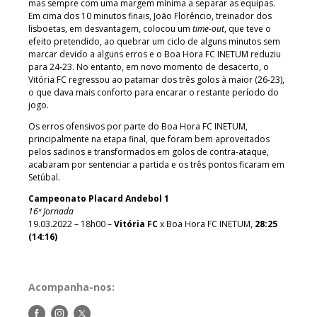
mas sempre com uma margem mínima a separar as equipas.
Em cima dos 10 minutos finais, João Florêncio, treinador dos
lisboetas, em desvantagem, colocou um
time-out
, que teve o
efeito pretendido, ao quebrar um ciclo de alguns minutos sem
marcar devido a alguns erros e o Boa Hora FC INETUM reduziu
para 24-23. No entanto, em novo momento de desacerto, o
Vitória FC regressou ao patamar dos três golos à maior (26-23),
o que dava mais conforto para encarar o restante período do
jogo.
Os erros ofensivos por parte do Boa Hora FC INETUM,
principalmente na etapa final, que foram bem aproveitados
pelos sadinos e transformados em golos de contra-ataque,
acabaram por sentenciar a partida e os três pontos ficaram em
Setúbal.
Campeonato Placard Andebol 1
16ª Jornada
19.03.2022 – 18h00 –
Vitória FC
x Boa Hora FC INETUM,
28:25
(14:16)
Acompanha-nos:
Siga-
Siga-
Siga-