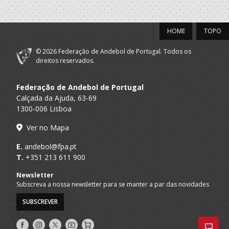
HOME
TOPO
© 2026 Federação de Andebol de Portugal. Todos os
direitos reservados.
Federação de Andebol de Portugal
Calçada da Ajuda, 63-69
1300-006 Lisboa
Ver no Mapa
E.
andebol@fpa.pt
T.
+351 213 611 900
Newsletter
Subscreva a nossa newsletter para se manter a par das novidades
SUBSCREVER
Siga-
Siga-
Siga-
AndebolTV
Loja