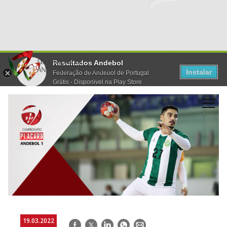
Resultados Andebol
Instalar
Federação de Andebol de Portugal
Grátis - Disponivel na Play Store
19.03.2022
Facebook
Twitter
LinkedIn
WhatsApp
E-