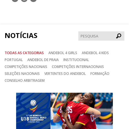
nos
nos
nos
no
no
no
Facebook
Instagram
Twitter
NOTÍCIAS
Pesqui
TODAS AS CATEGORIAS
ANDEBOL 4 GIRLS
ANDEBOL 4 KIDS
PORTUGAL
ANDEBOL DE PRAIA
INSTITUCIONAL
COMPETIÇÕES NACIONAIS
COMPETIÇÕES INTERNACIONAIS
SELEÇÕES NACIONAIS
VERTENTES DO ANDEBOL
FORMAÇÃO
CONSELHO ARBITRAGEM
Anterior
Seguin