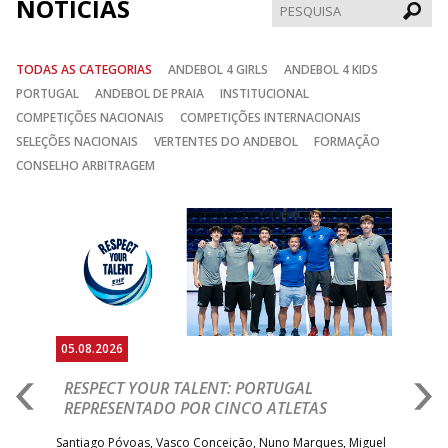
NOTÍCIAS
Pesqui
TODAS AS CATEGORIAS
ANDEBOL 4 GIRLS
ANDEBOL 4 KIDS
PORTUGAL
ANDEBOL DE PRAIA
INSTITUCIONAL
COMPETIÇÕES NACIONAIS
COMPETIÇÕES INTERNACIONAIS
SELEÇÕES NACIONAIS
VERTENTES DO ANDEBOL
FORMAÇÃO
CONSELHO ARBITRAGEM
Anterior
Seguin
05.08.2026
05.
RESPECT YOUR TALENT: PORTUGAL
M
AR
REPRESENTADO POR CINCO ATLETAS
R
 EHF
Santiago Póvoas, Vasco Conceição, Nuno Marques, Miguel
Sele