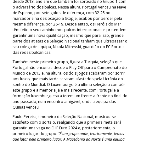
desde 2013, ano em que também foi sorteado no Grupo 1 com
o adversário dos balcãs. Nessa altura, Portugal venceu na Nave
de Espinho, por sete golos de diferença, com 32-25 no
marcador e na deslocação a Skopje, acabou por perder pela
mesma diferença, por 26-19. Desde então, os Heróis do Mar
têm feito o seu caminho nos palcos internacionais e pretendem
garantir uma nova qualificação, mesmo que para isso, grande
parte dos atletas da Seleção Nacional tenham que ultrapassar o
seu colega de equipa, Nikola Mitrevski, guardião do FC Porto e
das redes balcânicas.
Também neste primeiro grupo, figura a Turquia, seleção que
Portugal não encontra desde o Play-Off para o Campeonato do
Mundo de 2013 e, na altura, os dois jogos acabaram por sorrir
aos lusos, que mais tarde se viram afastados pela Ucrânia do
sonho do Mundial. O Luxemburgo é a última seleção a compôr
este grupo e a memória já é mais recente, com Portugal e a
formação luxemburguesa a terem um frente-a-frente no final do
ano passado, num encontro amigável, onde a equipa das
Quinas venceu.
Paulo Pereira, timoneiro da Seleção Nacional, mostrou-se
satisfeito com o sorteio, realçando que a primeira meta será
garantir uma vaga no EHF Euro 2024 e, posteriormente, o
primeiro lugar do grupo:
“É um grupo onde, teoricamente, temos
que lutar pelo primeiro lugar. A Macedónia do Norte é uma equipa