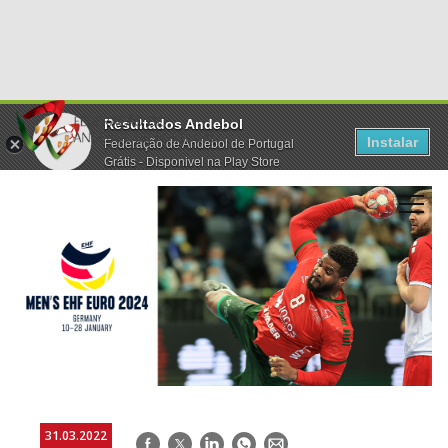
Resultados Andebol
Instalar
Federação de Andebol de Portugal
Grátis - Disponivel na Play Store
31.03.2022
Facebook
Twitter
LinkedIn
WhatsApp
E-