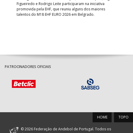
o e
Figueiredo e Rodrigo Leite participaram na iniciativa
quin
promovida pela EHF, que reuniu alguns dos maiores
defr
talentos do M18 EHF EURO 2026 em Belgrado.
com
tra
PATROCINADORES OFICIAIS
HOME
TOPO
© 2026 Federação de Andebol de Portugal. Todos os