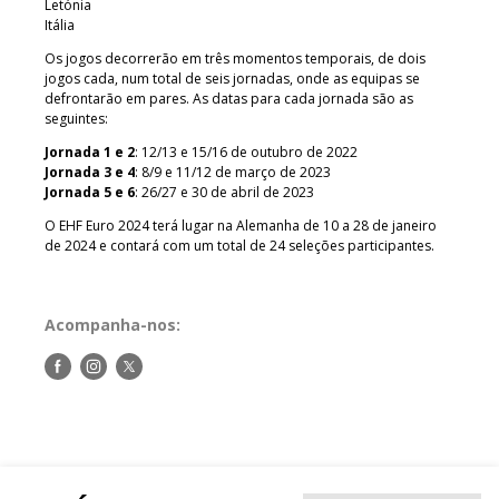
Letónia
Itália
Os jogos decorrerão em três momentos temporais, de dois
jogos cada, num total de seis jornadas, onde as equipas se
defrontarão em pares. As datas para cada jornada são as
seguintes:
Jornada 1 e 2
: 12/13 e 15/16 de outubro de 2022
Jornada 3 e 4
: 8/9 e 11/12 de março de 2023
Jornada 5 e 6
: 26/27 e 30 de abril de 2023
O EHF Euro 2024 terá lugar na Alemanha de 10 a 28 de janeiro
de 2024 e contará com um total de 24 seleções participantes.
Acompanha-nos:
Siga-
Siga-
Siga-
nos
nos
nos
no
no
no
Facebook
Instagram
Twitter