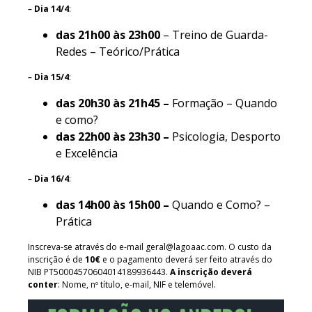
–
Dia 14/4
:
das 21h00 às 23h00
– Treino de Guarda-
Redes – Teórico/Prática
–
D
ia 15/4
:
das 20h30 às 21h45 –
Formação – Quando
e como?
das 22h00 às 23h30 –
Psicologia, Desporto
e Excelência
–
Dia 16/4
:
das 14h00 às 15h00 –
Quando e Como? –
Prática
Inscreva-se através do e-mail
geral@lagoaac.com
. O custo da
inscrição é de
10€
e o pagamento deverá ser feito através do
NIB PT50004570604014189936443.
A inscrição
deverá
conter
: Nome, nº título, e-mail, NIF e telemóvel.