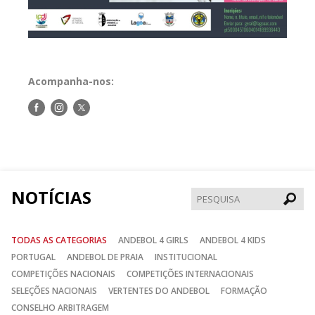
Acompanha-nos:
Siga-
Siga-
Siga-
nos
nos
nos
no
no
no
Facebook
Instagram
Twitter
NOTÍCIAS
Pesqui
TODAS AS CATEGORIAS
ANDEBOL 4 GIRLS
ANDEBOL 4 KIDS
PORTUGAL
ANDEBOL DE PRAIA
INSTITUCIONAL
COMPETIÇÕES NACIONAIS
COMPETIÇÕES INTERNACIONAIS
SELEÇÕES NACIONAIS
VERTENTES DO ANDEBOL
FORMAÇÃO
CONSELHO ARBITRAGEM