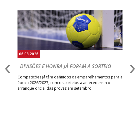
Anterior
Seguin
06.08.2026
06.
DIVISÕES E HONRA JÁ FORAM A SORTEIO
I
V
Competições já têm definidos os emparelhamentos para a
época 2026/2027, com os sorteios a antecederem o
Vitó
arranque oficial das provas em setembro.
a f
um
triu
da
ra o