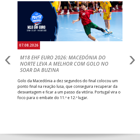
Anterior
Seguin
07.08.2026
06.
A
M18 EHF EURO 2026: MACEDÓNIA DO
D
NORTE LEVA A MELHOR COM GOLO NO
Com
SOAR DA BUZINA
épo
o de
arra
 o
Golo da Macedónia a dez segundos do final colocou um
de
ponto final na reação lusa, que conseguira recuperar da
desvantagem e ficar a um passo da vitória. Portugal vira o
foco para o embate do 11.º e 12.º lugar.