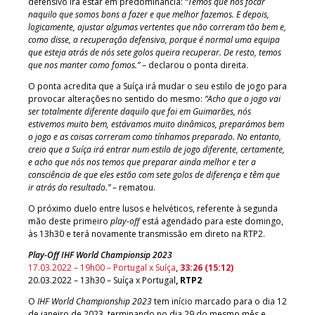
defensivo irá estar em predominância:
“Temos que nos focar
naquilo que somos bons a fazer e que melhor fazemos. E depois,
logicamente, ajustar algumas vertentes que não correram tão bem e,
como disse, a recuperação defensiva, porque é normal uma equipa
que esteja atrás de nós sete golos queira recuperar. De resto, temos
que nos manter como fomos.”
– declarou o ponta direita.
O ponta acredita que a Suíça irá mudar o seu estilo de jogo para
provocar alterações no sentido do mesmo:
“Acho que o jogo vai
ser totalmente diferente daquilo que foi em Guimarães, nós
estivemos muito bem, estávamos muito dinâmicos, preparámos bem
o jogo e as coisas correram como tínhamos preparado. No entanto,
creio que a Suíça irá entrar num estilo de jogo diferente, certamente,
e acho que nós nos temos que preparar ainda melhor e ter a
consciência de que eles estão com sete golos de diferença e têm que
ir atrás do resultado.”
– rematou.
O próximo duelo entre lusos e helvéticos, referente à segunda
mão deste primeiro
play-off
está agendado para este domingo,
às 13h30 e terá novamente transmissão em direto na RTP2.
Play-Off IHF World Championsip 2023
17.03.2022 – 19h00 – Portugal x Suíça
, 33:26 (15:12)
20.03.2022 – 13h30 – Suíça x Portugal
, RTP2
O
IHF World Championship 2023
tem início marcado para o dia 12
de janeiro de 2023, terminando no dia 29 do mesmo mês e