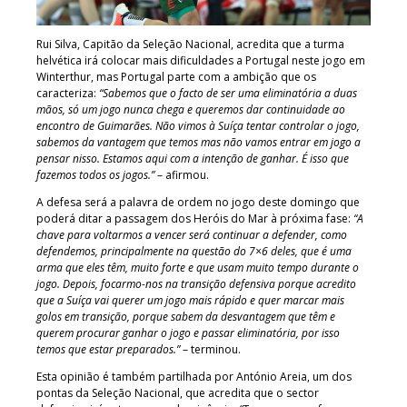
Rui Silva, Capitão da Seleção Nacional, acredita que a turma
helvética irá colocar mais dificuldades a Portugal neste jogo em
Winterthur, mas Portugal parte com a ambição que os
caracteriza:
“Sabemos que o facto de ser uma eliminatória a duas
mãos, só um jogo nunca chega e queremos dar continuidade ao
encontro de Guimarães. Não vimos à Suíça tentar controlar o jogo,
sabemos da vantagem que temos mas não vamos entrar em jogo a
pensar nisso. Estamos aqui com a intenção de ganhar. É isso que
fazemos todos os jogos.”
– afirmou.
A defesa será a palavra de ordem no jogo deste domingo que
poderá ditar a passagem dos Heróis do Mar à próxima fase:
“A
chave para voltarmos a vencer será continuar a defender, como
defendemos, principalmente na questão do 7×6 deles, que é uma
arma que eles têm, muito forte e que usam muito tempo durante o
jogo. Depois, focarmo-nos na transição defensiva porque acredito
que a Suíça vai querer um jogo mais rápido e quer marcar mais
golos em transição, porque sabem da desvantagem que têm e
querem procurar ganhar o jogo e passar eliminatória, por isso
temos que estar preparados.”
– terminou.
Esta opinião é também partilhada por António Areia, um dos
pontas da Seleção Nacional, que acredita que o sector