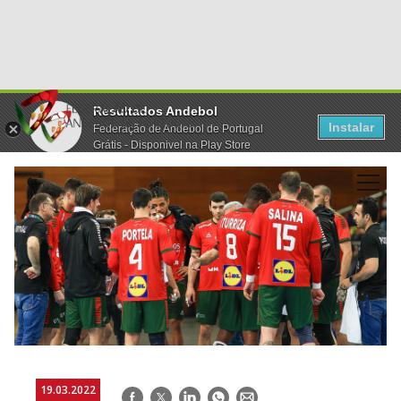
Resultados Andebol
Instalar
Federação de Andebol de Portugal
Grátis - Disponivel na Play Store
19.03.2022
Facebook
Twitter
LinkedIn
WhatsApp
E-