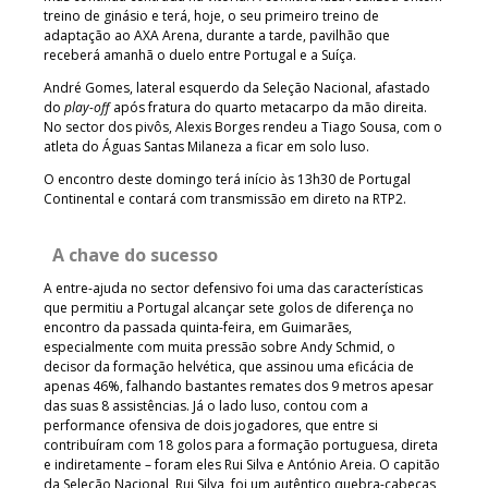
treino de ginásio e terá, hoje, o seu primeiro treino de
adaptação ao AXA Arena, durante a tarde, pavilhão que
receberá amanhã o duelo entre Portugal e a Suíça.
André Gomes, lateral esquerdo da Seleção Nacional, afastado
do
play-off
após fratura do quarto metacarpo da mão direita.
No sector dos pivôs, Alexis Borges rendeu a Tiago Sousa, com o
atleta do Águas Santas Milaneza a ficar em solo luso.
O encontro deste domingo terá início às 13h30 de Portugal
Continental e contará com transmissão em direto na RTP2.
A chave do sucesso
A entre-ajuda no sector defensivo foi uma das características
que permitiu a Portugal alcançar sete golos de diferença no
encontro da passada quinta-feira, em Guimarães,
especialmente com muita pressão sobre Andy Schmid, o
decisor da formação helvética, que assinou uma eficácia de
apenas 46%, falhando bastantes remates dos 9 metros apesar
das suas 8 assistências. Já o lado luso, contou com a
performance ofensiva de dois jogadores, que entre si
contribuíram com 18 golos para a formação portuguesa, direta
e indiretamente – foram eles Rui Silva e António Areia. O capitão
da Seleção Nacional, Rui Silva, foi um autêntico quebra-cabeças