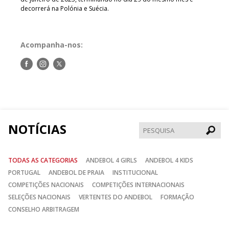
decorrerá na Polónia e Suécia.
Acompanha-nos:
Siga-
Siga-
Siga-
nos
nos
nos
no
no
no
Facebook
Instagram
Twitter
NOTÍCIAS
Pesqui
TODAS AS CATEGORIAS
ANDEBOL 4 GIRLS
ANDEBOL 4 KIDS
PORTUGAL
ANDEBOL DE PRAIA
INSTITUCIONAL
COMPETIÇÕES NACIONAIS
COMPETIÇÕES INTERNACIONAIS
SELEÇÕES NACIONAIS
VERTENTES DO ANDEBOL
FORMAÇÃO
CONSELHO ARBITRAGEM