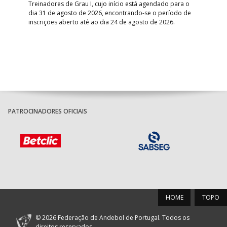
Treinadores de Grau I, cujo início está agendado para o
Gol
dia 31 de agosto de 2026, encontrando-se o período de
pont
inscrições aberto até ao dia 24 de agosto de 2026.
desv
foco
PATROCINADORES OFICIAIS
HOME
TOPO
© 2026 Federação de Andebol de Portugal. Todos os
direitos reservados.