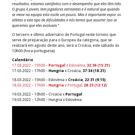
resultados, estamos satisfeitos com o desempenho que eles têm tido.
O grupo é jovem, tem jogadores estreantes e é natural que quando
se mexe na equipa esta oscile um pouco. Mas é importante expor os
atletas a este tipo de dificuldades e nós temos que assumir isso se
queremos que eles evoluam.”
O terceiro e último adversário de Portugal neste torneio que
serve de preparação para o Europeu da categoria, que se
realizará em agosto deste ano, será a Croácia, este sábado às
10h00 (hora portuguesa).
Calendário
17.03.2022 – 15h00 –
Portugal
x Eslovénia,
32:36 (15:21)
17.03.2022 – 17h00 –
Hungria
x Croácia,
37:34 (18:21)
18.03.2022 – 15h00 – Eslovénia x
Croácia
,
22:31 (9:15)
18.03.2022 – 17h00 –
Hungria
x Portugal,
28:23 (12:12)
19.03.2022 – 10h00 – Croácia x
Portugal
19.03.2022 – 12h00 – Hungria x Eslovénia