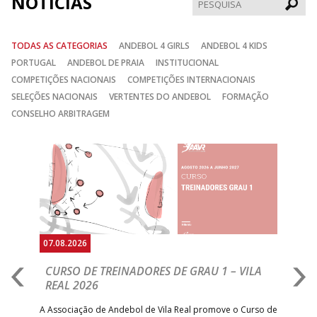
NOTÍCIAS
Pesqui
TODAS AS CATEGORIAS
ANDEBOL 4 GIRLS
ANDEBOL 4 KIDS
PORTUGAL
ANDEBOL DE PRAIA
INSTITUCIONAL
COMPETIÇÕES NACIONAIS
COMPETIÇÕES INTERNACIONAIS
SELEÇÕES NACIONAIS
VERTENTES DO ANDEBOL
FORMAÇÃO
CONSELHO ARBITRAGEM
Anterior
Seguin
07.08.2026
07.
CURSO DE TREINADORES DE GRAU 1 – VILA
M
REAL 2026
N
S
A Associação de Andebol de Vila Real promove o Curso de