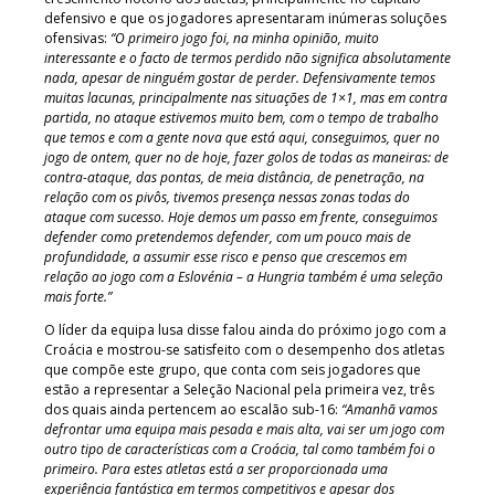
defensivo e que os jogadores apresentaram inúmeras soluções
ofensivas:
“O primeiro jogo foi, na minha opinião, muito
interessante e o facto de termos perdido não significa absolutamente
nada, apesar de ninguém gostar de perder. Defensivamente temos
muitas lacunas, principalmente nas situações de 1×1, mas em contra
partida, no ataque estivemos muito bem, com o tempo de trabalho
que temos e com a gente nova que está aqui, conseguimos, quer no
jogo de ontem, quer no de hoje, fazer golos de todas as maneiras: de
contra-ataque, das pontas, de meia distância, de penetração, na
relação com os pivôs, tivemos presença nessas zonas todas do
ataque com sucesso. Hoje demos um passo em frente, conseguimos
defender como pretendemos defender, com um pouco mais de
profundidade, a assumir esse risco e penso que crescemos em
relação ao jogo com a Eslovénia – a Hungria também é uma seleção
mais forte.”
O líder da equipa lusa disse falou ainda do próximo jogo com a
Croácia e mostrou-se satisfeito com o desempenho dos atletas
que compõe este grupo, que conta com seis jogadores que
estão a representar a Seleção Nacional pela primeira vez, três
dos quais ainda pertencem ao escalão sub-16:
“Amanhã vamos
defrontar uma equipa mais pesada e mais alta, vai ser um jogo com
outro tipo de características com a Croácia, tal como também foi o
primeiro. Para estes atletas está a ser proporcionada uma
experiência fantástica em termos competitivos e apesar dos