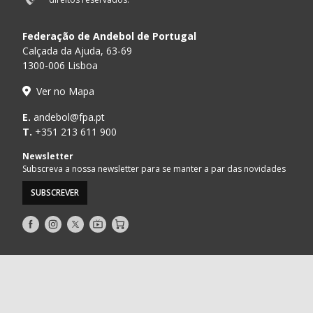
Federação de Andebol de Portugal
Calçada da Ajuda, 63-69
1300-006 Lisboa
Ver no Mapa
E.
andebol@fpa.pt
T.
+351 213 611 900
Newsletter
Subscreva a nossa newsletter para se manter a par das novidades
SUBSCREVER
Siga-
Siga-
Siga-
AndebolTV
Loja
nos
nos
nos
no
no
no
Facebook
Instagram
Twitter