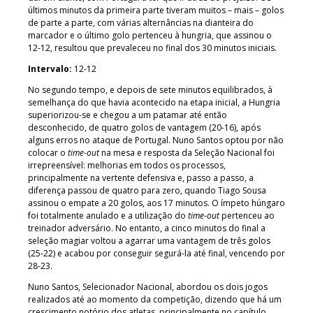
últimos minutos da primeira parte tiveram muitos – mais – golos
de parte a parte, com várias alternâncias na dianteira do
marcador e o último golo pertenceu à hungria, que assinou o
12-12, resultou que prevaleceu no final dos 30 minutos iniciais.
Intervalo:
12-12
No segundo tempo, e depois de sete minutos equilibrados, à
semelhança do que havia acontecido na etapa inicial, a Hungria
superiorizou-se e chegou a um patamar até então
desconhecido, de quatro golos de vantagem (20-16), após
alguns erros no ataque de Portugal. Nuno Santos optou por não
colocar o
time-out
na mesa e resposta da Seleção Nacional foi
irrepreensível: melhorias em todos os processos,
principalmente na vertente defensiva e, passo a passo, a
diferença passou de quatro para zero, quando Tiago Sousa
assinou o empate a 20 golos, aos 17 minutos. O ímpeto húngaro
foi totalmente anulado e a utilização do
time-out
pertenceu ao
treinador adversário. No entanto, a cinco minutos do final a
seleção magiar voltou a agarrar uma vantagem de três golos
(25-22) e acabou por conseguir segurá-la até final, vencendo por
28-23.
Nuno Santos, Selecionador Nacional, abordou os dois jogos
realizados até ao momento da competição, dizendo que há um
crescimento notório dos atletas, principalmente no capítulo