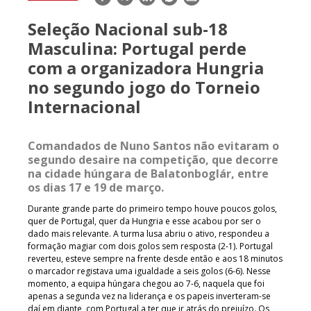
mail
Seleção Nacional sub-18
Masculina: Portugal perde
com a organizadora Hungria
no segundo jogo do Torneio
Internacional
Comandados de Nuno Santos não evitaram o
segundo desaire na competição, que decorre
na cidade húngara de Balatonboglár, entre
os dias 17 e 19 de março.
Durante grande parte do primeiro tempo houve poucos golos,
quer de Portugal, quer da Hungria e esse acabou por ser o
dado mais relevante. A turma lusa abriu o ativo, respondeu a
formação magiar com dois golos sem resposta (2-1). Portugal
reverteu, esteve sempre na frente desde então e aos 18 minutos
o marcador registava uma igualdade a seis golos (6-6). Nesse
momento, a equipa húngara chegou ao 7-6, naquela que foi
apenas a segunda vez na liderança e os papeis inverteram-se
daí em diante, com Portugal a ter que ir atrás do prejuízo. Os