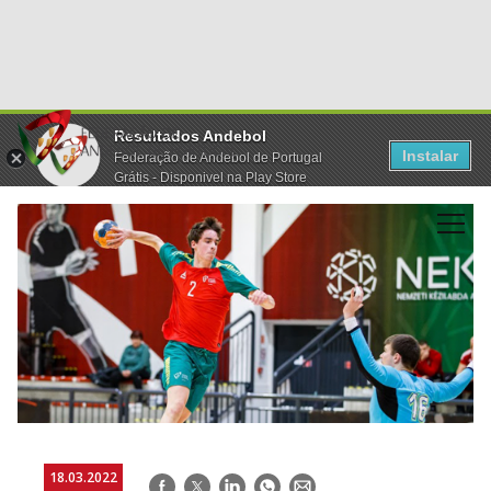
Resultados Andebol
Instalar
Federação de Andebol de Portugal
Grátis - Disponivel na Play Store
18.03.2022
Facebook
Twitter
LinkedIn
WhatsApp
E-