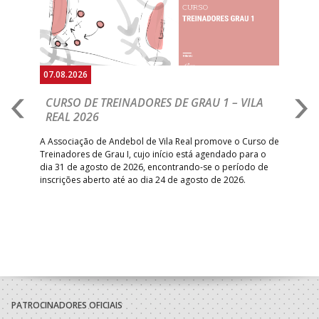
07.08.2026
07.
CURSO DE TREINADORES DE GRAU 1 – VILA
M
REAL 2026
N
S
A Associação de Andebol de Vila Real promove o Curso de
Treinadores de Grau I, cujo início está agendado para o
Gol
dia 31 de agosto de 2026, encontrando-se o período de
pont
inscrições aberto até ao dia 24 de agosto de 2026.
desv
foco
PATROCINADORES OFICIAIS