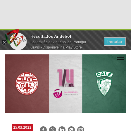
Resultados Andebol
Instalar
Federação de Andebol de Portugal
Grátis - Disponivel na Play Store
25.03.2022
Facebook
Twitter
LinkedIn
WhatsApp
E-