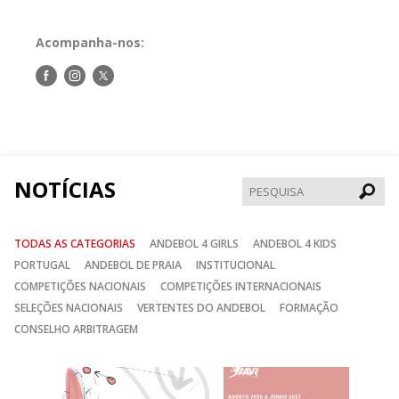
Acompanha-nos:
Siga-
Siga-
Siga-
nos
nos
nos
no
no
no
Facebook
Instagram
Twitter
NOTÍCIAS
Pesqui
TODAS AS CATEGORIAS
ANDEBOL 4 GIRLS
ANDEBOL 4 KIDS
PORTUGAL
ANDEBOL DE PRAIA
INSTITUCIONAL
COMPETIÇÕES NACIONAIS
COMPETIÇÕES INTERNACIONAIS
SELEÇÕES NACIONAIS
VERTENTES DO ANDEBOL
FORMAÇÃO
CONSELHO ARBITRAGEM
Anterior
Seguin