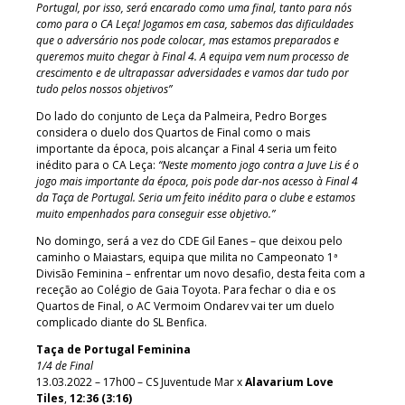
Portugal, por isso, será encarado como uma final, tanto para nós
como para o CA Leça! Jogamos em casa, sabemos das dificuldades
que o adversário nos pode colocar, mas estamos preparados e
queremos muito chegar à Final 4. A equipa vem num processo de
crescimento e de ultrapassar adversidades e vamos dar tudo por
tudo pelos nossos objetivos”
Do lado do conjunto de Leça da Palmeira, Pedro Borges
considera o duelo dos Quartos de Final como o mais
importante da época, pois alcançar a Final 4 seria um feito
inédito para o CA Leça:
“Neste momento jogo contra a Juve Lis é o
jogo mais importante da época, pois pode dar-nos acesso à Final 4
da Taça de Portugal. Seria um feito inédito para o clube e estamos
muito empenhados para conseguir esse objetivo.”
No domingo, será a vez do CDE Gil Eanes – que deixou pelo
caminho o Maiastars, equipa que milita no Campeonato 1ª
Divisão Feminina – enfrentar um novo desafio, desta feita com a
receção ao Colégio de Gaia Toyota. Para fechar o dia e os
Quartos de Final, o AC Vermoim Ondarev vai ter um duelo
complicado diante do SL Benfica.
Taça de Portugal Feminina
1/4 de Final
13.03.2022 – 17h00 – CS Juventude Mar x
Alavarium Love
Tiles
,
12:36 (3:16)