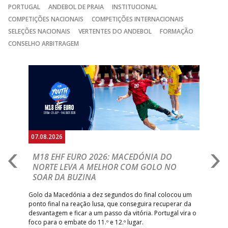
PORTUGAL
ANDEBOL DE PRAIA
INSTITUCIONAL
COMPETIÇÕES NACIONAIS
COMPETIÇÕES INTERNACIONAIS
SELEÇÕES NACIONAIS
VERTENTES DO ANDEBOL
FORMAÇÃO
CONSELHO ARBITRAGEM
Anterior
Seguin
07.08.2026
06.
A
M18 EHF EURO 2026: MACEDÓNIA DO
D
NORTE LEVA A MELHOR COM GOLO NO
Com
SOAR DA BUZINA
épo
o de
arra
 o
Golo da Macedónia a dez segundos do final colocou um
de
ponto final na reação lusa, que conseguira recuperar da
desvantagem e ficar a um passo da vitória. Portugal vira o
foco para o embate do 11.º e 12.º lugar.