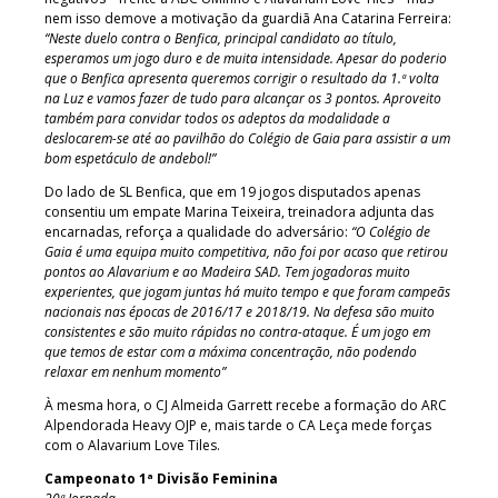
nem isso demove a motivação da guardiã Ana Catarina Ferreira:
“Neste duelo contra o Benfica, principal candidato ao título,
esperamos um jogo duro e de muita intensidade. Apesar do poderio
que o Benfica apresenta queremos corrigir o resultado da 1.ª volta
na Luz e vamos fazer de tudo para alcançar os 3 pontos. Aproveito
também para convidar todos os adeptos da modalidade a
deslocarem-se até ao pavilhão do Colégio de Gaia para assistir a um
bom espetáculo de andebol!”
Do lado de SL Benfica, que em 19 jogos disputados apenas
consentiu um empate Marina Teixeira, treinadora adjunta das
encarnadas, reforça a qualidade do adversário:
“O Colégio de
Gaia é uma equipa muito competitiva, não foi por acaso que retirou
pontos ao Alavarium e ao Madeira SAD. Tem jogadoras muito
experientes, que jogam juntas há muito tempo e que foram campeãs
nacionais nas épocas de 2016/17 e 2018/19. Na defesa são muito
consistentes e são muito rápidas no contra-ataque. É um jogo em
que temos de estar com a máxima concentração, não podendo
relaxar em nenhum momento”
À mesma hora, o CJ Almeida Garrett recebe a formação do ARC
Alpendorada Heavy OJP e, mais tarde o CA Leça mede forças
com o Alavarium Love Tiles.
Campeonato 1ª Divisão Feminina