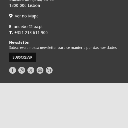
1300-006 Lisboa
Ver no Mapa
E.
andebol@fpa.pt
T.
+351 213 611 900
Newsletter
Subscreva a nossa newsletter para se manter a par das novidades
SUBSCREVER
Siga-
Siga-
Siga-
AndebolTV
Loja
nos
nos
nos
no
no
no
Facebook
Instagram
Twitter