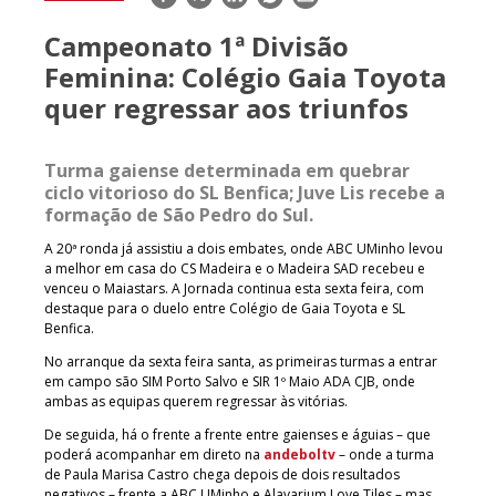
mail
Campeonato 1ª Divisão
Feminina: Colégio Gaia Toyota
quer regressar aos triunfos
Turma gaiense determinada em quebrar
ciclo vitorioso do SL Benfica; Juve Lis recebe a
formação de São Pedro do Sul.
A 20ª ronda já assistiu a dois embates, onde ABC UMinho levou
a melhor em casa do CS Madeira e o Madeira SAD recebeu e
venceu o Maiastars. A Jornada continua esta sexta feira, com
destaque para o duelo entre Colégio de Gaia Toyota e SL
Benfica.
No arranque da sexta feira santa, as primeiras turmas a entrar
em campo são SIM Porto Salvo e SIR 1º Maio ADA CJB, onde
ambas as equipas querem regressar às vitórias.
De seguida, há o frente a frente entre gaienses e águias – que
poderá acompanhar em direto na
andeboltv
– onde a turma
de Paula Marisa Castro chega depois de dois resultados
negativos – frente a ABC UMinho e Alavarium Love Tiles – mas