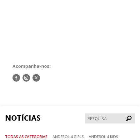
Acompanha-nos:
Siga-
Siga-
Siga-
nos
nos
nos
no
no
no
Facebook
Instagram
Twitter
NOTÍCIAS
Pesqui
TODAS AS CATEGORIAS
ANDEBOL 4 GIRLS
ANDEBOL 4 KIDS