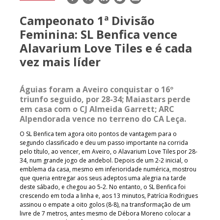
mail
Campeonato 1ª Divisão
Feminina: SL Benfica vence
Alavarium Love Tiles e é cada
vez mais líder
Águias foram a Aveiro conquistar o 16º
triunfo seguido, por 28-34; Maiastars perde
em casa com o CJ Almeida Garrett; ARC
Alpendorada vence no terreno do CA Leça.
O SL Benfica tem agora oito pontos de vantagem para o
segundo classificado e deu um passo importante na corrida
pelo título, ao vencer, em Aveiro, o Alavarium Love Tiles por 28-
34, num grande jogo de andebol. Depois de um 2-2 inicial, o
emblema da casa, mesmo em inferioridade numérica, mostrou
que queria entregar aos seus adeptos uma alegria na tarde
deste sábado, e chegou ao 5-2. No entanto, o SL Benfica foi
crescendo em toda a linha e, aos 13 minutos, Patrícia Rodrigues
assinou o empate a oito golos (8-8), na transformação de um
livre de 7 metros, antes mesmo de Débora Moreno colocar a