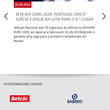
06.08.2026
05.
M18 EHF EURO 2026: PORTUGAL VENCE
R
SUÉCIA E SEGUE NA LUTA PARA O 9.º LUGAR
R
bre
Seleção Nacional sub-18 regressou às vitórias no M18 EHF
San
EURO 2026, ao superar a Suécia por 32-28, em Belgrado e
Figu
garantiu uma vaga para o próximo Campeonato do
pro
Mundo.
tal
PATROCINADORES OFICIAIS