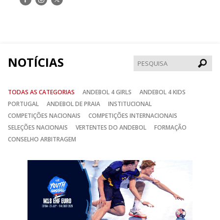
nos
nos
nos
no
no
no
Facebook
Instagram
Twitter
NOTÍCIAS
Pesqui
TODAS AS CATEGORIAS
ANDEBOL 4 GIRLS
ANDEBOL 4 KIDS
PORTUGAL
ANDEBOL DE PRAIA
INSTITUCIONAL
COMPETIÇÕES NACIONAIS
COMPETIÇÕES INTERNACIONAIS
SELEÇÕES NACIONAIS
VERTENTES DO ANDEBOL
FORMAÇÃO
CONSELHO ARBITRAGEM
Anterior
Seguin