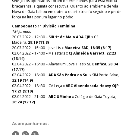
sete golos apontados, foram determinantes para esta vitória
bracarense, a quinta consecutiva. Quanto ao emblema de Vila
Nova de Gaia falhou em obter o quarto triunfo seguido e perde
força na luta por um lugar no pódio.
Campeonato 1ª Divisão Feminina
18ª Jornada
20.03.2022 – 12h30 –
SIR 1º de Maio ADA CJB
x CS
Madeira,
29:19 (11:8)
20.03.2022 – 15h00 – Juve Lis x
Madeira SAD
,
18:35 (8:17)
02.04.2022 – 17h00 – Maiastars x
CJ Almeida Garrett
,
22:23
(13:14)
02.04.2022 – 18h00 – Alavarium Love Tiles x
SL Benfica
,
28:34
(17:17)
02.04.2022 – 18h00 –
ADA São Pedro do Sul
x SIM Porto Salvo,
32:19 (14:9)
02.04.2022 – 18h30 – CA Leça x
ARC Alpendorada
Heavy OJP
,
17:21 (9:10)
02.04.2022 – 21h00 –
ABC UMinho
x Colégio de Gaia Toyota,
26:24 (12:12)
Acompanha-nos:
Siga-
Siga-
Siga-