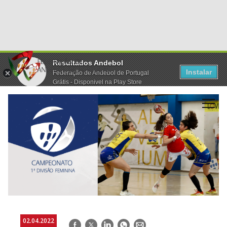
Resultados Andebol
Instalar
Federação de Andebol de Portugal
Grátis - Disponivel na Play Store
02.04.2022
Facebook
Twitter
LinkedIn
WhatsApp
E-