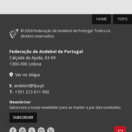
HOME
TOPO
© 2026 Federação de Andebol de Portugal. Todos os
direitos reservados.
Federação de Andebol de Portugal
Calçada da Ajuda, 63-69
1300-006 Lisboa
Ver no Mapa
E.
andebol@fpa.pt
T.
+351 213 611 900
Newsletter
Subscreva a nossa newsletter para se manter a par das novidades
SUBSCREVER
Siga-
Siga-
Siga-
AndebolTV
Loja