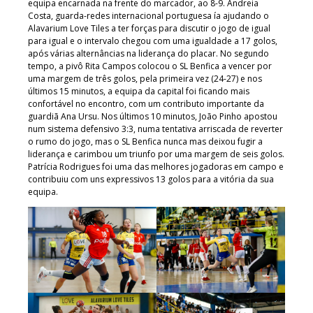
equipa encarnada na frente do marcador, ao 8-9. Andreia
Costa, guarda-redes internacional portuguesa ía ajudando o
Alavarium Love Tiles a ter forças para discutir o jogo de igual
para igual e o intervalo chegou com uma igualdade a 17 golos,
após várias alternâncias na liderança do placar. No segundo
tempo, a pivô Rita Campos colocou o SL Benfica a vencer por
uma margem de três golos, pela primeira vez (24-27) e nos
últimos 15 minutos, a equipa da capital foi ficando mais
confortável no encontro, com um contributo importante da
guardiã Ana Ursu. Nos últimos 10 minutos, João Pinho apostou
num sistema defensivo 3:3, numa tentativa arriscada de reverter
o rumo do jogo, mas o SL Benfica nunca mas deixou fugir a
liderança e carimbou um triunfo por uma margem de seis golos.
Patrícia Rodrigues foi uma das melhores jogadoras em campo e
contribuiu com uns expressivos 13 golos para a vitória da sua
equipa.