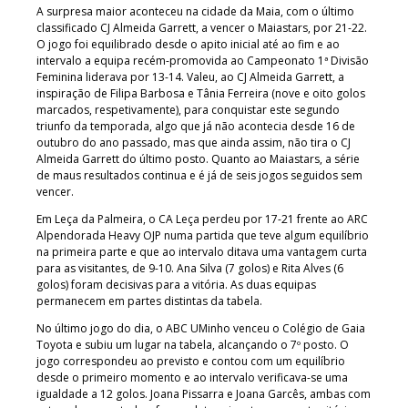
A surpresa maior aconteceu na cidade da Maia, com o último
classificado CJ Almeida Garrett, a vencer o Maiastars, por 21-22.
O jogo foi equilibrado desde o apito inicial até ao fim e ao
intervalo a equipa recém-promovida ao Campeonato 1ª Divisão
Feminina liderava por 13-14. Valeu, ao CJ Almeida Garrett, a
inspiração de Filipa Barbosa e Tânia Ferreira (nove e oito golos
marcados, respetivamente), para conquistar este segundo
triunfo da temporada, algo que já não acontecia desde 16 de
outubro do ano passado, mas que ainda assim, não tira o CJ
Almeida Garrett do último posto. Quanto ao Maiastars, a série
de maus resultados continua e é já de seis jogos seguidos sem
vencer.
Em Leça da Palmeira, o CA Leça perdeu por 17-21 frente ao ARC
Alpendorada Heavy OJP numa partida que teve algum equilíbrio
na primeira parte e que ao intervalo ditava uma vantagem curta
para as visitantes, de 9-10. Ana Silva (7 golos) e Rita Alves (6
golos) foram decisivas para a vitória. As duas equipas
permanecem em partes distintas da tabela.
No último jogo do dia, o ABC UMinho venceu o Colégio de Gaia
Toyota e subiu um lugar na tabela, alcançando o 7º posto. O
jogo correspondeu ao previsto e contou com um equilíbrio
desde o primeiro momento e ao intervalo verificava-se uma
igualdade a 12 golos. Joana Pissarra e Joana Garcês, ambas com