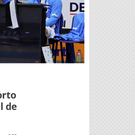
orto
l de