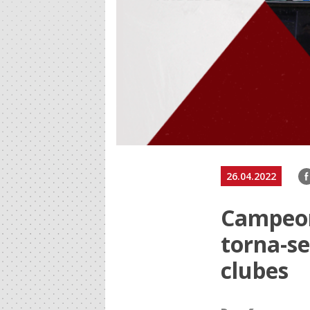
F
26.04.2022
Campeon
torna-se
clubes