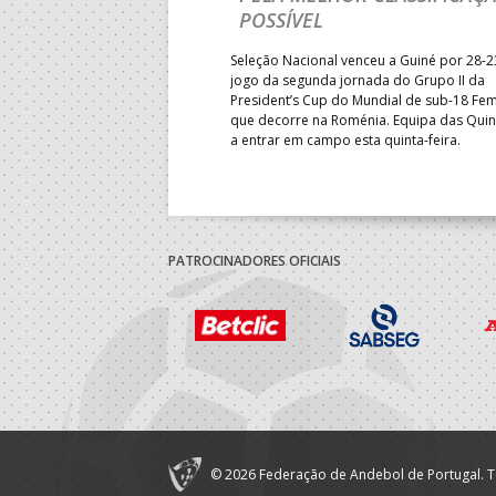
sta terça-feira a participação
POSSÍVEL
M18 EHF EURO 2026 com uma
ândia, por 41-29.
Seleção Nacional venceu a Guiné por 28-2
jogo da segunda jornada do Grupo II da
President’s Cup do Mundial de sub-18 Fem
que decorre na Roménia. Equipa das Quin
a entrar em campo esta quinta-feira.
PATROCINADORES OFICIAIS
© 2026 Federação de Andebol de Portugal. T