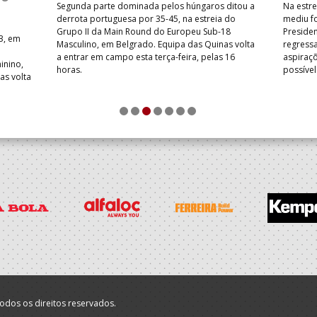
Segunda parte dominada pelos húngaros ditou a
Na estre
derrota portuguesa por 35-45, na estreia do
mediu f
Grupo II da Main Round do Europeu Sub-18
Preside
3, em
Masculino, em Belgrado. Equipa das Quinas volta
regressa
a entrar em campo esta terça-feira, pelas 16
aspiraçõ
inino,
horas.
possíve
as volta
1
2
3
4
5
6
7
odos os direitos reservados.