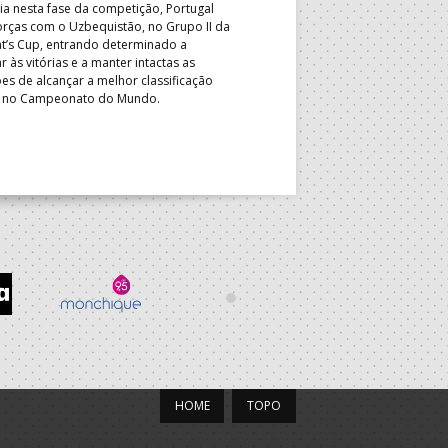
ia nesta fase da competição, Portugal
PBHT 2027
orças com o Uzbequistão, no Grupo II da
nt’s Cup, entrando determinado a
Formação de Espinho conquisto
r às vitórias e a manter intactas as
nacionais de sub-16 e sub-18 f
es de alcançar a melhor classificação
Associação Desportiva OSN e 
l no Campeonato do Mundo.
triunfaram nos quadros mascu
da Paz, AFC/Alvineri BH, AD IA
FC – AP asseguraram o direito
participar no Portugal Beach 
HOME
TOPO