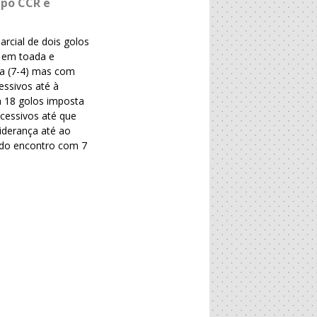
upo CCR e
rcial de dois golos
u em toada e
ça (7-4) mas com
essivos até à
a 18 golos imposta
cessivos até que
liderança até ao
 do encontro com 7