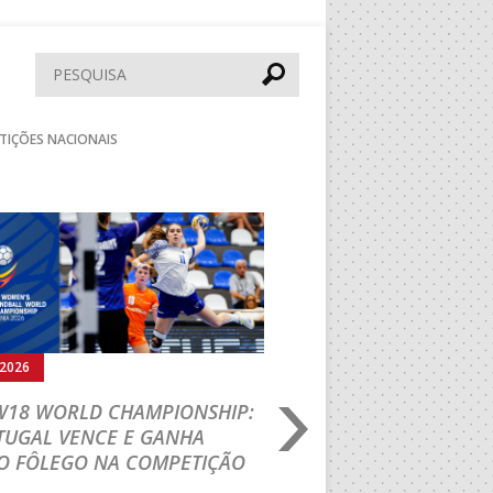
Pesquisar
TIÇÕES NACIONAIS
Seguinte
.2026
02.08.2026
 W18 WORLD CHAMPIONSHIP:
FASE FINAL DE AND
TUGAL VENCE E GANHA
PRAIA: EFE – OS TI
O FÔLEGO NA COMPETIÇÃO
EM DOSE DUPLA E 
EQUIPAS GARANTEM