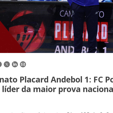
acebook
Twitter
LinkedIn
E-
mail
ato Placard Andebol 1: FC P
 líder da maior prova naciona