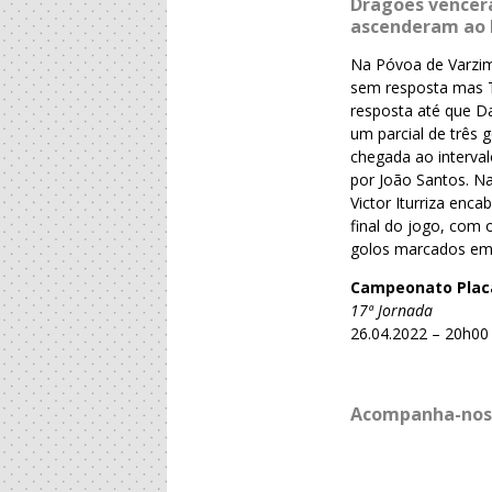
Dragões vencer
ascenderam ao 
Na Póvoa de Varzim
sem resposta mas T
resposta até que D
um parcial de três 
chegada ao interva
por João Santos. N
Victor Iturriza enc
final do jogo, com
golos marcados em 
Campeonato Plac
17ª Jornada
26.04.2022 – 20h00
Acompanha-nos