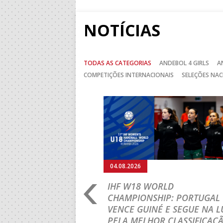
NOTÍCIAS
TODAS AS CATEGORIAS
ANDEBOL 4 GIRLS
A
COMPETIÇÕES INTERNACIONAIS
SELEÇÕES NAC
Anterior
04.08.2026
RO 2026: PORTUGAL
IHF W18 WORLD
N ROUND COM UMA
CHAMPIONSHIP: PORTUGAL
VENCE GUINÉ E SEGUE NA L
PELA MELHOR CLASSIFICAÇ