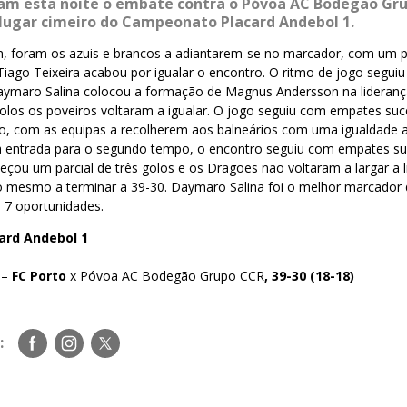
am esta noite o embate contra o Póvoa AC Bodegão Gr
lugar cimeiro do Campeonato Placard Andebol 1.
, foram os azuis e brancos a adiantarem-se no marcador, com um pa
iago Teixeira acabou por igualar o encontro. O ritmo de jogo segui
aymaro Salina colocou a formação de Magnus Andersson na lideran
golos os poveiros voltaram a igualar. O jogo seguiu com empates suc
lo, com as equipas a recolherem aos balneários com uma igualdade 
a entrada para o segundo tempo, o encontro seguiu com empates su
abeçou um parcial de três golos e os Dragões não voltaram a largar a 
 o mesmo a terminar a 39-30. Daymaro Salina foi o melhor marcador
7 oportunidades.
ard Andebol 1
 –
FC Porto
x Póvoa AC Bodegão Grupo CCR
, 39-30 (18-18)
Siga-
Siga-
Siga-
:
nos
nos
nos
no
no
no
Facebook
Instagram
Twitter