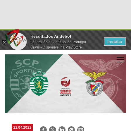
Resultados Andebol
Instalar
Federação de Andebol de Portugal
Grátis - Disponivel na Play Store
22.04.2022
Facebook
Twitter
LinkedIn
WhatsApp
E-