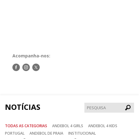
Acompanha-nos:
Siga-
Siga-
Siga-
nos
nos
nos
no
no
no
Facebook
Instagram
Twitter
NOTÍCIAS
Pesqui
TODAS AS CATEGORIAS
ANDEBOL 4 GIRLS
ANDEBOL 4 KIDS
PORTUGAL
ANDEBOL DE PRAIA
INSTITUCIONAL