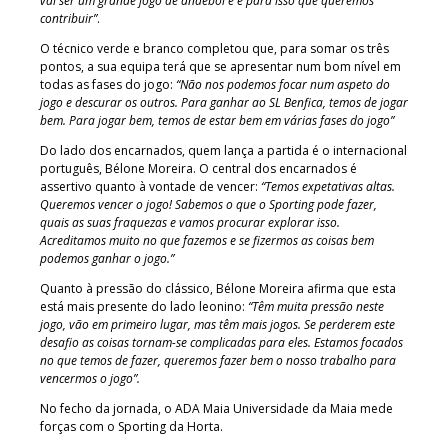
vai ser um grande jogo de andebol e é para isso que queremos
contribuir”
.
O técnico verde e branco completou que, para somar os três
pontos, a sua equipa terá que se apresentar num bom nível em
todas as fases do jogo:
“Não nos podemos focar num aspeto do
jogo e descurar os outros. Para ganhar ao SL Benfica, temos de jogar
bem. Para jogar bem, temos de estar bem em várias fases do jogo”
Do lado dos encarnados, quem lança a partida é o internacional
português, Bélone Moreira. O central dos encarnados é
assertivo quanto à vontade de vencer:
“Temos expetativas altas.
Queremos vencer o jogo! Sabemos o que o Sporting pode fazer,
quais as suas fraquezas e vamos procurar explorar isso.
Acreditamos muito no que fazemos e se fizermos as coisas bem
podemos ganhar o jogo.”
Quanto à pressão do clássico, Bélone Moreira afirma que esta
está mais presente do lado leonino:
“Têm muita pressão neste
jogo, vão em primeiro lugar, mas têm mais jogos. Se perderem este
desafio as coisas tornam-se complicadas para eles. Estamos focados
no que temos de fazer, queremos fazer bem o nosso trabalho para
vencermos o jogo”.
No fecho da jornada, o ADA Maia Universidade da Maia mede
forças com o Sporting da Horta.