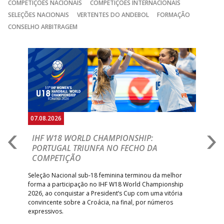
COMPETIÇÕES NACIONAIS
COMPETIÇÕES INTERNACIONAIS
SELEÇÕES NACIONAIS
VERTENTES DO ANDEBOL
FORMAÇÃO
CONSELHO ARBITRAGEM
Anterior
Seguin
07.08.2026
07.
E
IHF W18 WORLD CHAMPIONSHIP:
C
PORTUGAL TRIUNFA NO FECHO DA
R
COMPETIÇÃO
A A
Trei
 que
Seleção Nacional sub-18 feminina terminou da melhor
dia
;
forma a participação no IHF W18 World Championship
insc
inar
2026, ao conquistar a President’s Cup com uma vitória
convincente sobre a Croácia, na final, por números
expressivos.