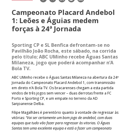
mail
Campeonato Placard Andebol
1: Leões e Águias medem
forças à 24ª Jornada
Sporting CP e SL Benfica defrontam-se no
Pavilhão João Rocha, este sábado, na corrida
pelo título; ABC UMinho recebe Águas Santas
Milaneza, jogo que poderá acompanhar n’A
Bola TV.
ABC UMinho recebe o Águas Santas Milaneza na abertura da 24ª
Jornada do Campeonato Placard Andebol 1, com transmissão
em direto n’A Bola TV. Os bracarenses chegam a esta partida
vindos de três jogos sem vencer – duas derrotas frente a FC
Porto e Sporting CP, e um empate no terreno da AD
Sanjoanense Delba.
Filipe Magalhães é perentório quanto à vontade de regressar às
vitórias:
“Vai ser certamente um bom jogo de andebol, com duas
equipas que tudo vão fazer para regressar às vitorias. O Águas
Santas tem uma excelente equipa e está a fazer um campeonato