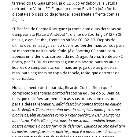
terreno do FC Gaia Empril, já o CD Xico Andebol vai a Setúbal,
defrontar o Vitória FC. Enquanto que no Pavilhão João Rocha
disputa-se o clássico da jornada: leões frente a frente com as
águias.
SL Benfica de Chema Rodriguez já conta com duas derrotas no
Campeonato Placard Andebol 1, diante do Sporting CP (27-30),
na Luz, e em Setúbal, frente ao Vitória FC (32-29). Depois do
último deslize, as águias não quererão perder mais pontos para
se manterem na luta pelo título. Já o Sporting CP conta com
apenas uma derrota, consentida no Dragão Arena, frente ao FC
Porto, por 31-30. As contas seguem em aberto para os atuais
líderes do campeonato, com mais um jogo que os portistas
mas, para seguirem no topo da tabela, terão que derrotar os
encarnados.
No lançamento desta partida, Ricardo Costa afirma que é
complicado identificar pontos fracos na equipa do SL Benfica,
mas que os leões também têm as suas armas, com destaque
para a defesa leonina:
“É difícil descobrir pontos fracos na equipa
do SL Benfica. Têm uma equipa pesada com pivôs muito fortes nos
bloqueios, têm atiradores como o Petar Djordjic, o Demis Grigoras
ou o Lazar Kukić. Não é fácil, mas do nosso lado também temos as
nossas armas e a nossa forma de defender. Equipas de alto nível têm
os postos específicos bem cobertos, como é o nosso caso. Acho que