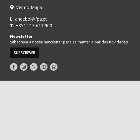
Ver no Mapa
E.
andebol@fpa.pt
T.
+351 213 611 900
Newsletter
Subscreva a nossa newsletter para se manter a par das novidades
SUBSCREVER
Siga-
Siga-
Siga-
AndebolTV
Loja
nos
nos
nos
no
no
no
Facebook
Instagram
Twitter