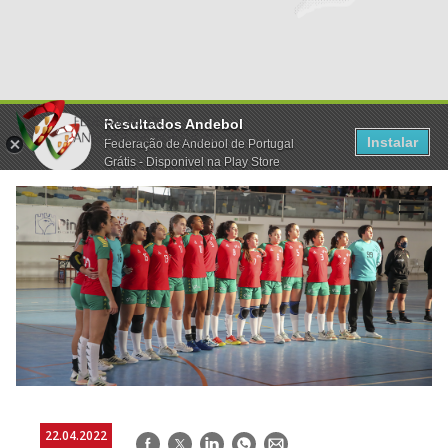
Resultados Andebol
Instalar
Federação de Andebol de Portugal
Grátis - Disponivel na Play Store
22.04.2022
Facebook
Twitter
LinkedIn
WhatsApp
E-