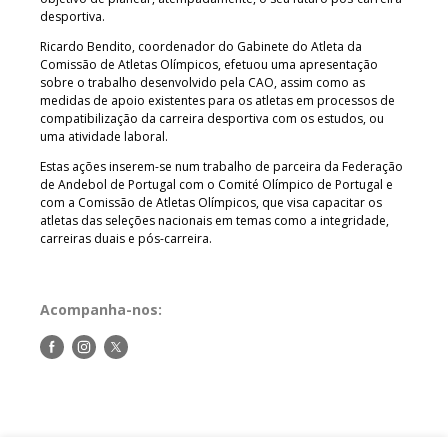
desportiva.
Ricardo Bendito, coordenador do Gabinete do Atleta da
Comissão de Atletas Olímpicos, efetuou uma apresentação
sobre o trabalho desenvolvido pela CAO, assim como as
medidas de apoio existentes para os atletas em processos de
compatibilização da carreira desportiva com os estudos, ou
uma atividade laboral.
Estas ações inserem-se num trabalho de parceira da Federação
de Andebol de Portugal com o Comité Olímpico de Portugal e
com a Comissão de Atletas Olímpicos, que visa capacitar os
atletas das seleções nacionais em temas como a integridade,
carreiras duais e pós-carreira.
Acompanha-nos:
Siga-
Siga-
Siga-
nos
nos
nos
no
no
no
Facebook
Instagram
Twitter