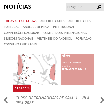
NOTÍCIAS
Pesqui
TODAS AS CATEGORIAS
ANDEBOL 4 GIRLS
ANDEBOL 4 KIDS
PORTUGAL
ANDEBOL DE PRAIA
INSTITUCIONAL
COMPETIÇÕES NACIONAIS
COMPETIÇÕES INTERNACIONAIS
SELEÇÕES NACIONAIS
VERTENTES DO ANDEBOL
FORMAÇÃO
CONSELHO ARBITRAGEM
Anterior
Seguin
07.08.2026
07.
CURSO DE TREINADORES DE GRAU 1 – VILA
M
REAL 2026
N
S