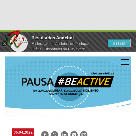
Resultados Andebol
Instalar
Federação de Andebol de Portugal
Grátis - Disponivel na Play Store
06.04.2022
Facebook
Twitter
LinkedIn
WhatsApp
E-