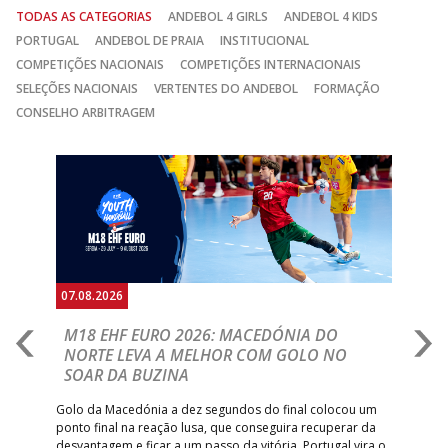
TODAS AS CATEGORIAS
ANDEBOL 4 GIRLS
ANDEBOL 4 KIDS
PORTUGAL
ANDEBOL DE PRAIA
INSTITUCIONAL
COMPETIÇÕES NACIONAIS
COMPETIÇÕES INTERNACIONAIS
SELEÇÕES NACIONAIS
VERTENTES DO ANDEBOL
FORMAÇÃO
CONSELHO ARBITRAGEM
Anterior
Seguin
07.08.2026
06.
A
M18 EHF EURO 2026: MACEDÓNIA DO
D
NORTE LEVA A MELHOR COM GOLO NO
Com
SOAR DA BUZINA
épo
o de
arra
 o
Golo da Macedónia a dez segundos do final colocou um
de
ponto final na reação lusa, que conseguira recuperar da
desvantagem e ficar a um passo da vitória. Portugal vira o